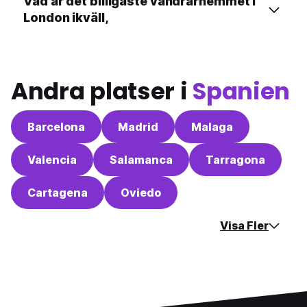
Vad är det billigaste vandrarhemmet i
London ikväll,
Andra platser i
Spanien
Barcelona
Madrid
Malaga
Valencia
Salamanca
Tarragona
Cartagena
Oviedo
Visa Fler