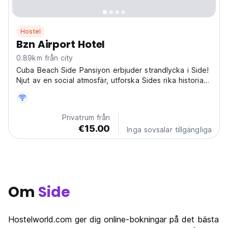
Hostel
Bzn Airport Hotel
0.89km från city
Cuba Beach Side Pansiyon erbjuder strandlycka i Side!
Njut av en social atmosfär, utforska Sides rika historia
och koppla av i vårt billiga strandvandrarhem i Side.
(Auto-translated from original language)
Privatrum från
€15.00
Inga sovsalar tillgängliga
Om
Side
Hostelworld.com ger dig online-bokningar på det bästa