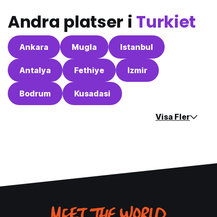
Andra platser i
Turkiet
Ankara
Mugla
Istanbul
Antalya
Fethiye
Izmir
Bodrum
Kusadasi
Visa Fler