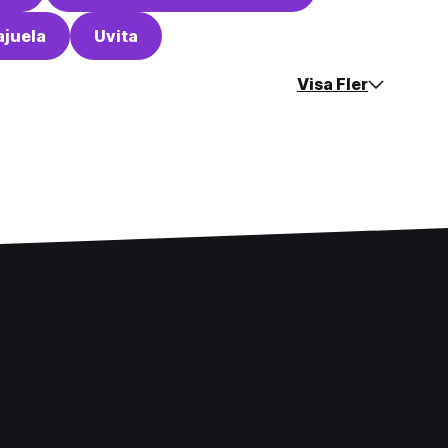
ajuela
Uvita
Visa Fler