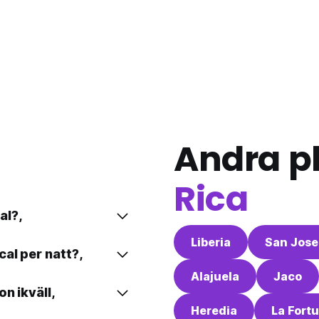
Andra pl
Rica
al?,
Liberia
San Jose
al per natt?,
Alajuela
Jaco
n ikväll,
Heredia
La Fort