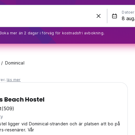
Datoer
Boka mer än 2 dagar i förväg för kostnadsfri avbokning.
Dominical
rer.
läs mer
s Beach Hostel
t
(509)
ty
tel ligger vid Dominical-stranden och är platsen att bo på
s-resenärer. Vår