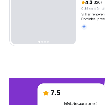
4.3
(320)
0.35km från ci
Vi har renover
Dominical prec
7.5
Mycket bra
(23 Recensioner)