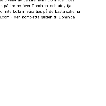
a urvalet av vandrarhem i Dominical . Läs
m på kartan över Dominical och utnyttja
r inte kolla in våra tips på de bästa sakerna
d.com - den kompletta guiden till Dominical