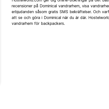
Hostelworld.com ger dig online-bokningar på det bäst
recensioner på Dominical vandrarhem, visa vandrarhe
erbjudanden såsom gratis SMS bekräftelser. Och varfö
att se och göra i Dominical när du är där. Hostelworl
vandrarhem för backpackers.