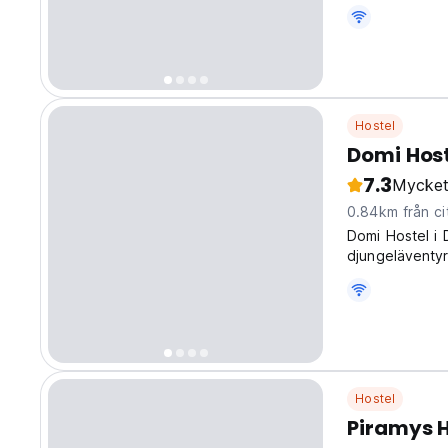
Hostel
Domi Host
7.3
Mycket
0.84km från ci
Domi Hostel i 
djungeläventyr
kontakt med an
Hostel
Piramys H