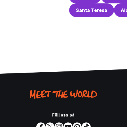
Santa Teresa
Al
Följ oss på