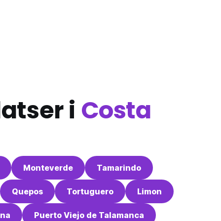
atser i
Costa
Monteverde
Tamarindo
Quepos
Tortuguero
Limon
una
Puerto Viejo de Talamanca