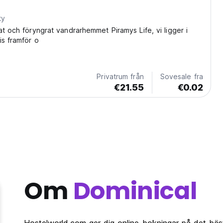
ty
at och föryngrat vandrarhemmet Piramys Life, vi ligger i
is framför o
Privatrum från
Sovesale fra
€21.55
€0.02
Om
Dominical