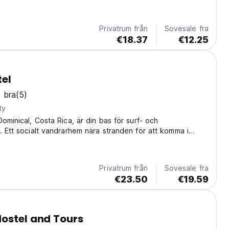
Privatrum från
Sovesale fra
€18.37
€12.25
el
 bra
(5)
ty
Dominical, Costa Rica, är din bas för surf- och
. Ett socialt vandrarhem nära stranden för att komma i
dra resenärer. (Auto-translated from original language)
Privatrum från
Sovesale fra
€23.50
€19.59
ostel and Tours