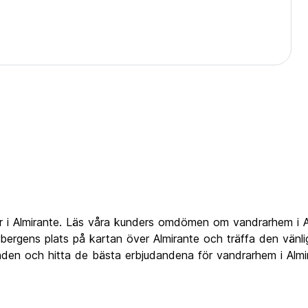
r i Almirante. Läs våra kunders omdömen om vandrarhem i Al
rgens plats på kartan över Almirante och träffa den vänlig
udanden och hitta de bästa erbjudandena för vandrarhem i Alm