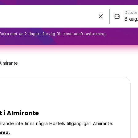
Datoer
Boka mer än 2 dagar i förväg för kostnadsfri avbokning.
Almirante
t i Almirante
rande inte finns några Hostels tillgängliga i Almirante.
nama.