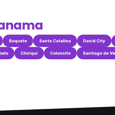
anama
Boquete
Santa Catalina
David City
belo
Chiriqui
Coloncito
Santiago de V