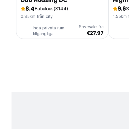
Duo Housing DC
Highr
8.4
9.6
Fabulous
(8144)
S
0.85km från city
1.55km f
Sovesale fra
Inga privata rum
€27.97
tillgängliga