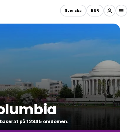
Svenska
EUR
Columbia
.4 baserat på 12845 omdömen.