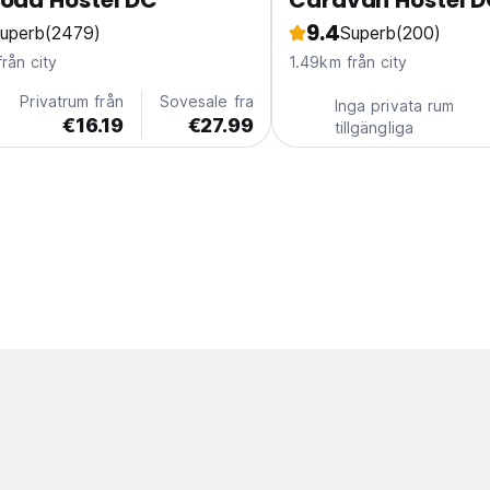
oad Hostel DC
Caravan Hostel 
9.4
uperb
(2479)
Superb
(200)
rån city
1.49km från city
Privatrum från
Sovesale fra
Inga privata rum
€16.19
€27.99
tillgängliga