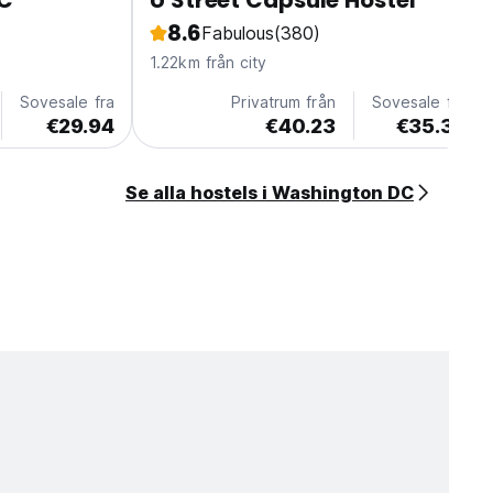
DC
U Street Capsule Hostel
8.6
Fabulous
(380)
1.22km från city
Sovesale fra
Privatrum från
Sovesale fra
€29.94
€40.23
€35.34
Se alla hostels i Washington DC