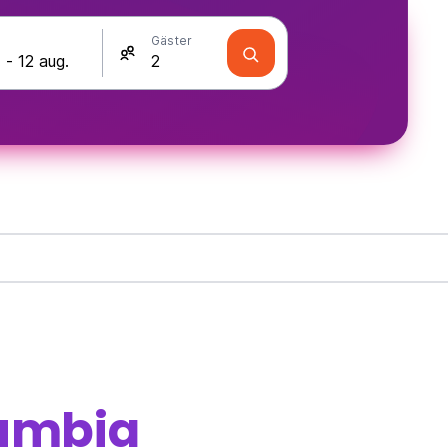
Gäster
lumbia