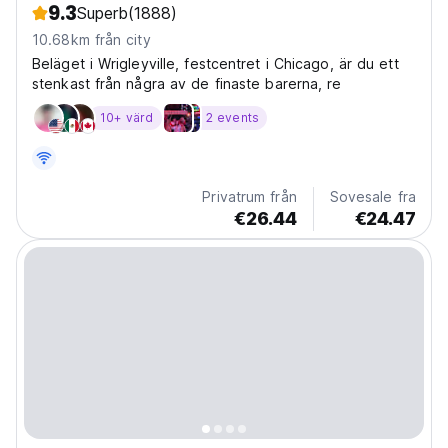
9.3
Superb
(1888)
10.68km från city
Beläget i Wrigleyville, festcentret i Chicago, är du ett
stenkast från några av de finaste barerna, re
10+ värd
2 events
Privatrum från
Sovesale fra
€26.44
€24.47