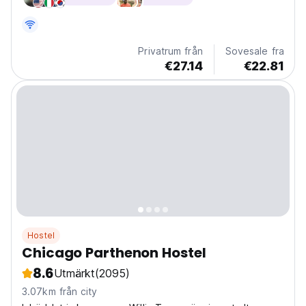
och kollektivtrafik.
Privatrum från
Sovesale fra
€27.14
€22.81
Hostel
Chicago Parthenon Hostel
8.6
Utmärkt
(2095)
3.07km från city