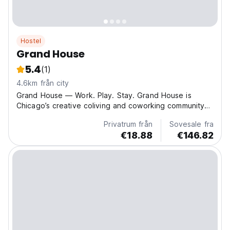
Hostel
Grand House
5.4
(1)
4.6km från city
Grand House — Work. Play. Stay. Grand House is
Chicago’s creative coliving and coworking community
designed for entrepreneurs, remote professionals, and
Privatrum från
Sovesale fra
modern creatives. Located in the heart of the city,
€18.88
€146.82
Grand House blends flexible workspaces with
comfortable,...