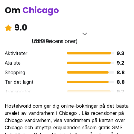
Om
Chicago
9.0
Utmärkt
(699 Recensioner)
Aktiviteter
9.3
Ata ute
9.2
Shopping
8.8
Tar det lugnt
8.8
Transporter
9.2
Sightseeing
9.3
Hostelworld.com ger dig online-bokningar på det bästa
Kultur
9.3
urvalet av vandrarhem i Chicago . Läs recensioner på
Festa
Chicago vandrarhem, visa vandrarhem på kartan över
8.6
Chicago och utnyttja erbjudanden såsom gratis SMS
Värde för pengarna
8.3