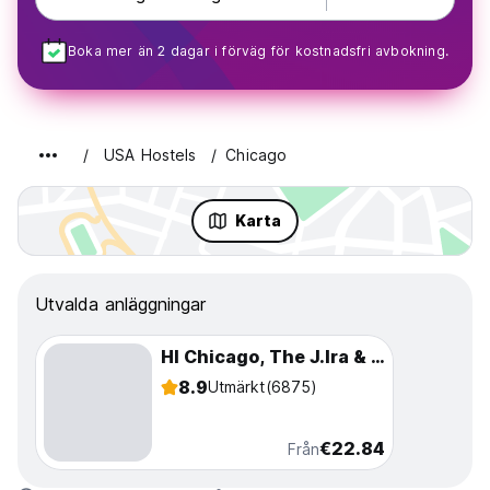
Boka mer än 2 dagar i förväg för kostnadsfri avbokning.
USA Hostels
Chicago
Karta
Utvalda anläggningar
HI Chicago, The J.Ira & Nicki Harris Family Hostel
8.9
Utmärkt
(6875)
€22.84
Från