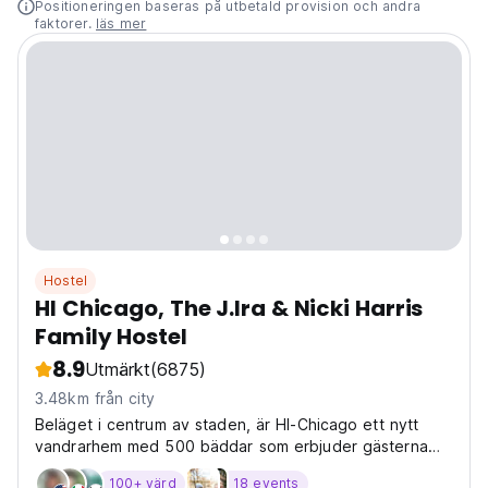
Positioneringen baseras på utbetald provision och andra
faktorer.
läs mer
Hostel
HI Chicago, The J.Ira & Nicki Harris
Family Hostel
8.9
Utmärkt
(6875)
3.48km från city
Beläget i centrum av staden, är HI-Chicago ett nytt
vandrarhem med 500 bäddar som erbjuder gästerna
säkra, rena, kvalitetsboenden nära stora attraktioner
100+ värd
18 events