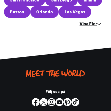
San Francisco
San Diego
Miami
Boston
Orlando
Las Vegas
Visa Fler
Följ oss på