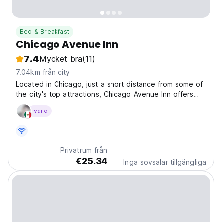
Bed & Breakfast
Chicago Avenue Inn
7.4
Mycket bra
(11)
7.04km från city
Located in Chicago, just a short distance from some of
the city's top attractions, Chicago Avenue Inn offers
comfortable accommodations with free Wi-Fi
värd
throughout the property. The inn is conveniently
located within 7 km of Water Tower Chicago and 7.2
km...
Privatrum från
€25.34
Inga sovsalar tillgängliga