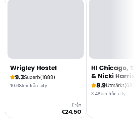
Wrigley Hostel
HI Chicago, The
& Nicki Harris 
9.3
Superb
(1888)
Hostel
8.9
Utmärkt
(6873
10.68km från city
3.48km från city
Från
€24.50