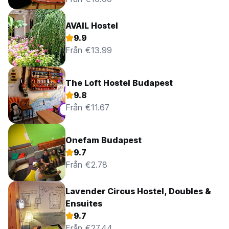
AVAIL Hostel
9.9
Från €13.99
The Loft Hostel Budapest
9.8
Från €11.67
Onefam Budapest
9.7
Från €2.78
Lavender Circus Hostel, Doubles &
Ensuites
9.7
Från €27.44