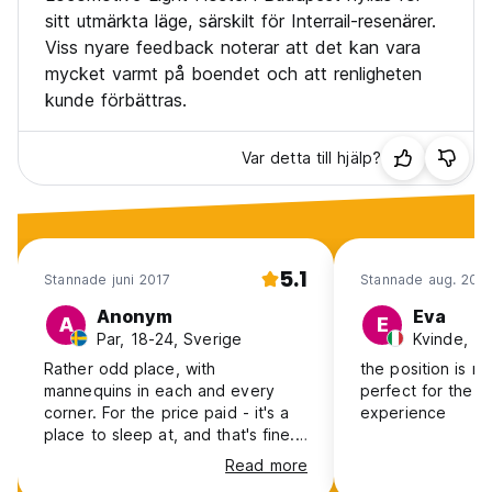
V?nligen boka minst 2 n?tter!
sitt utmärkta läge, särskilt för Interrail-resenärer.
Viss nyare feedback noterar att det kan vara
mycket varmt på boendet och att renligheten
kunde förbättras.
Var detta till hjälp?
5.1
Stannade juni 2017
Stannade aug. 202
Anonym
Eva
A
E
Par, 18-24, Sverige
Kvinde, 18
Rather odd place, with
the position is re
mannequins in each and every
perfect for the int
corner. For the price paid - it's a
experience
place to sleep at, and that's fine.
You have what amenities you'd
Read more
need, so that's good. Close to the