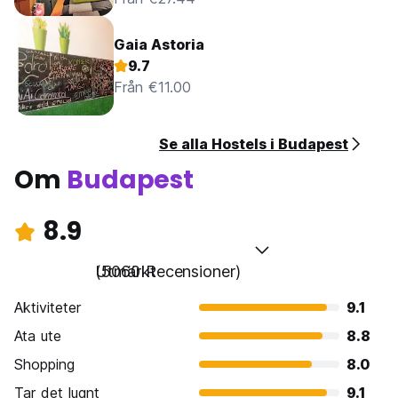
Gaia Astoria
9.7
Från €11.00
Se alla Hostels i Budapest
Om
Budapest
8.9
Utmärkt
(5060 Recensioner)
Aktiviteter
9.1
Ata ute
8.8
Shopping
8.0
Tar det lugnt
9.1