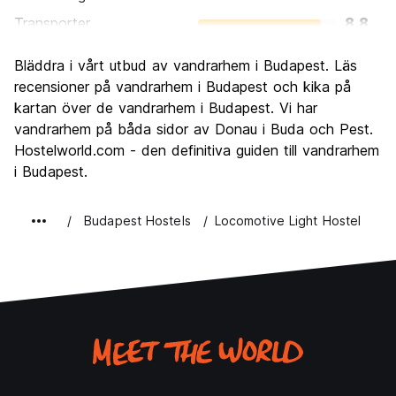
Transporter
8.8
Sightseeing
9.3
Bläddra i vårt utbud av vandrarhem i Budapest. Läs
Kultur
9.3
recensioner på vandrarhem i Budapest och kika på
Festa
kartan över de vandrarhem i Budapest. Vi har
8.9
vandrarhem på båda sidor av Donau i Buda och Pest.
Värde för pengarna
9.1
Hostelworld.com - den definitiva guiden till vandrarhem
i Budapest.
Budapest Hostels
Locomotive Light Hostel