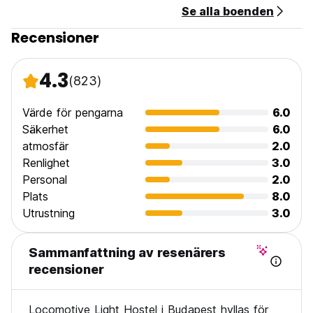
Se alla boenden
Recensioner
Vi tillhandah?ller 24 timmars FRI INTERNET, KABEL-TV och
varmvatten.
4.3
(823)
Locomotiv Hostels gemensamma utrymmen ?r fullt utrustade
och m?blerade f?r att g?ra din vistelse rolig och minnesv?
Värde för pengarna
6.0
rd.
Säkerhet
6.0
atmosfär
2.0
Vi erbjuder dig billig h?mtning p? flygplatsen, och gratis h?
Renlighet
3.0
mtning p? t?gstationerna.
Personal
2.0
Vi bjuder v?ra g?ster p? en gratis v?lkomstdrink s?som
Plats
8.0
Palinka, Tokaji eller
Utrustning
3.0
Locomotive Coctail.
Sammanfattning av resenärers
Locomotive Light Hostel kommer inte att g?ra dig besviken!
recensioner
Locomotive Light Hostel i Budapest hyllas för