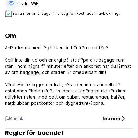
Gratis WiFi
Boka mer än 2 dagar i förväg för kostnadsfri avbokning.
Om
Anl?nder du med t?g? ?ker du h?rifr?n med t?g?
Spill inte din tid och energi p? att sl?pa ditt bagage runt
stan! Inom n?gra f? minuter efter din ankomst har du l?mnat
av ditt baggage, och staden ?r omedelbart din!
V?rat Hostel ligger centralt, n?ra den internationella t?
gstationen ?Keleti Pu?. En idealisk utg?ngspunkt f?r dina
utflykter i stan, med gott om pubar, restauranger, kaf?er,
nattklubbar, postkontor och dygnetrunt-?ppna
livsmedelsbutiker?.allt viktigt som du kan beh?va under din
vistelse i Budapest.
läs mer
Anmäla
Regler för boendet