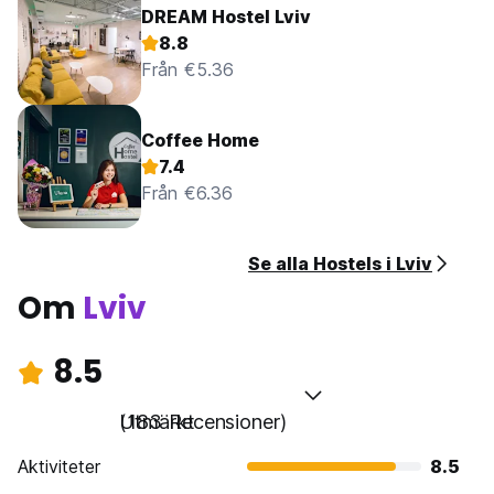
DREAM Hostel Lviv
8.8
Från €5.36
Coffee Home
7.4
Från €6.36
Se alla Hostels i Lviv
Om
Lviv
8.5
Utmärkt
(183 Recensioner)
Aktiviteter
8.5