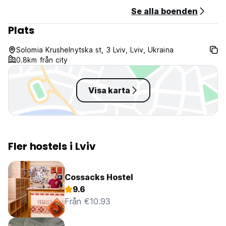
Se alla boenden
Plats
Solomia Krushelnytska st, 3 Lviv, Lviv, Ukraina
0.8km från city
Visa karta
Fler hostels i Lviv
Cossacks Hostel
9.6
Från €10.93