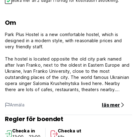
Boka mer än 2 dagar i förväg för kostnadsfri avbokning.
Om
Park Plus Hostel is a new comfortable hostel, which is
designed in a modern style, with reasonable prices and
very friendly staff.
The hostel is located opposite the old city park named
after Ivan Franko, next to the oldest in Eastern Europe and
Ukraine, Ivan Franko University, close to the most
outstanding places of the city. The world famous Ukrainian
opera singer Salomia Krushelnytska lived here. Nearby
there are lots of cafes, restaurants, theaters nearby.
Park Plus Hostel offers 8 comfortable rooms for 32 guests
läs mer
Anmäla
in general. All rooms are equipped with orthopedic
mattresses, tables, chairs, individual lockers with a lock,
Regler för boendet
shelf-mounted clothes hanger. Free Wi-Fi is available.
Checka in
Checka ut
Park Plus Hostel Policies & Conditions:
13:00 - 23:00
tills