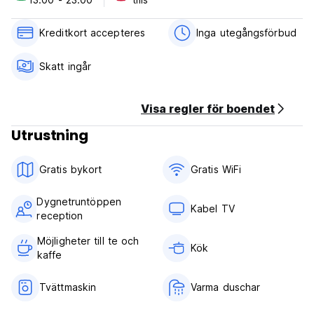
Check in from 13:00.
Check out before 11:00.
Kreditkort accepteres
Inga utegångsförbud
Cancellation policy: 24 h before arrival.
Skatt ingår
Payment upon arrival by cash, credit cards, debit cards.
This property may pre-authorise your credit card.
Visa regler för boendet
Taxes are not included, payable on arrival.
Breakfast not included.
Utrustning
General:
Gratis bykort
Gratis WiFi
24/7 reception.
No curfew.
Dygnetruntöppen
Kabel TV
City tax is leaved. The amount may be different and tax not
reception
included in booking price.
Möjligheter till te och
Kök
kaffe
Tvättmaskin
Varma duschar