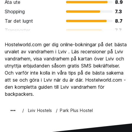
Ata ute
8.9
Shopping
7.3
Tar det lugnt
8.7
Transporter
7.7
Sightseeing
8.9
Hostelworld.com ger dig online-bokningar på det bästa
Kultur
9.1
urvalet av vandrarhem i Lviv . Läs recensioner på Lviv
Festa
vandrarhem, visa vandrarhem på kartan över Lviv och
7.9
utnyttja erbjudanden såsom gratis SMS bekräftelser.
Värde för pengarna
9.2
Och varför inte kolla in våra tips på de bästa sakerna
att se och göra i Lviv när du är där. Hostelworld.com -
den kompletta guiden till Lviv vandrarhem för
backpackers.
Lviv Hostels
Park Plus Hostel