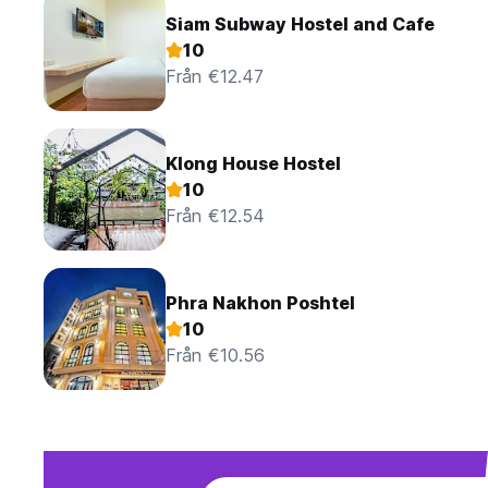
Siam Subway Hostel and Cafe
10
Från €12.47
Klong House Hostel
10
Från €12.54
Phra Nakhon Poshtel
10
Från €10.56