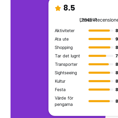
8.5
Utmärkt
(2645 Recensione
Aktiviteter
8
Ata ute
9
Shopping
8
Tar det lugnt
7
Transporter
8
Sightseeing
8
Kultur
8
Festa
8
Värde för
8
pengarna