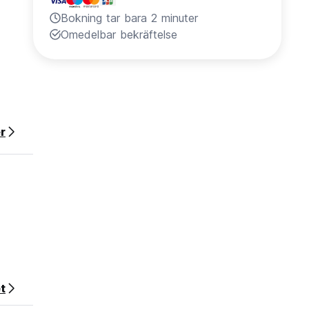
Bokning tar bara 2 minuter
Omedelbar bekräftelse
r
t