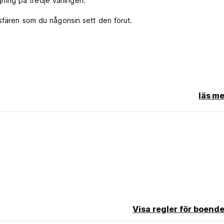
agning på tredje våningen.
sfären som du någonsin sett den förut.
h ta ansvar för förlusten eller skadan (THB200).
läs me
stdatum krävs.
mmet är 18 år.
gen rökning.
inal language)
Visa regler för boende