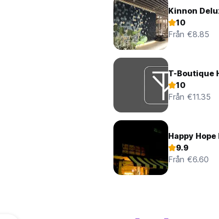
Kinnon Delu
10
Från €8.85
T-Boutique 
10
Från €11.35
Happy Hope 
9.9
Från €6.60