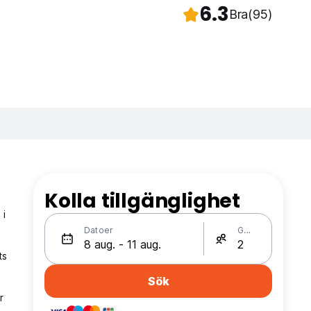
6.3
Bra
(95)
Kolla tillgänglighet
 i
Datoer
Gäster
ts
Sök
r