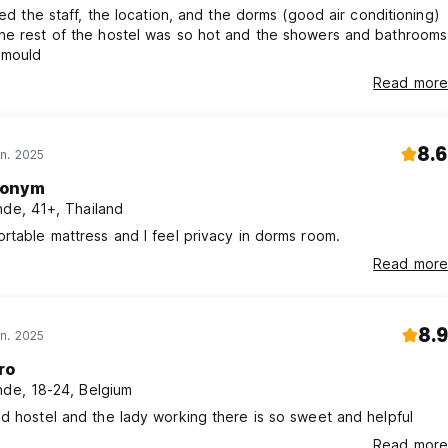
oved the staff, the location, and the dorms (good air conditioning)
he rest of the hostel was so hot and the showers and bathrooms
 mould
Read more
8.6
n. 2025
onym
nde, 41+, Thailand
rtable mattress and I feel privacy in dorms room.
Read more
8.9
n. 2025
ro
nde, 18-24, Belgium
d hostel and the lady working there is so sweet and helpful
Read more