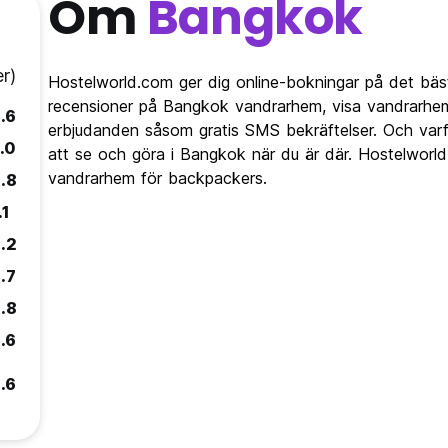
Om
Bangkok
r)
Hostelworld.com ger dig online-bokningar på det bäs
recensioner på Bangkok vandrarhem, visa vandrarhe
.6
erbjudanden såsom gratis SMS bekräftelser. Och varfö
.0
att se och göra i Bangkok när du är där. Hostelworl
vandrarhem för backpackers.
.8
.1
.2
.7
.8
.6
.6