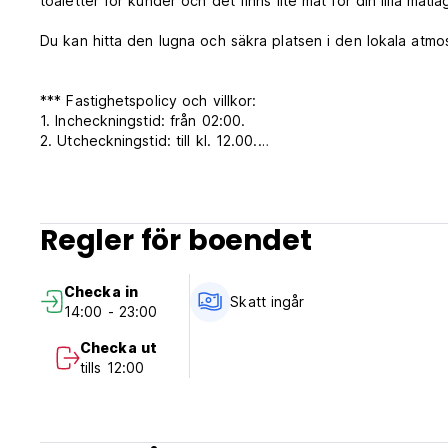
toaletter för kunder och det finns lite mat för din lilla matl
Du kan hitta den lugna och säkra platsen i den lokala atmo
*** Fastighetspolicy och villkor:
1. Incheckningstid: från 02:00.
2. Utcheckningstid: till kl. 12.00.
- Vänligen lämna tillbaka nyckelkortet när du checkar ut oc
3. Betalning: Kontant (THB) endast vid ankomst.
4. Avbokningsregler: Upp till 7 dagar i förväg innan ankom
5. Åldersbegränsning: Minimiåldern för att bo på vandrarhe
Regler för boendet
6. Vandrarhemmet ligger i det lokala samhället. Vänligen in
7. Rumsservice kl. 12.00 - 14.00. (Auto-translated from orig
Checka in
Skatt ingår
14:00 - 23:00
Checka ut
tills 12:00