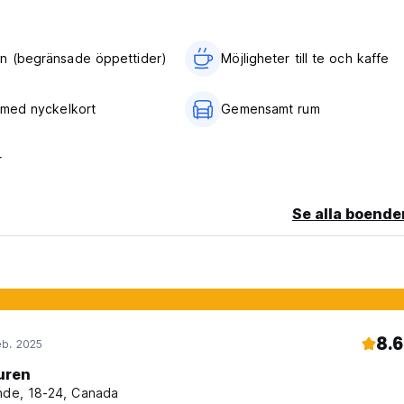
n (begränsade öppettider)
Möjligheter till te och kaffe
e med nyckelkort
Gemensamt rum
r
Se alla boende
8.6
eb. 2025
uren
nde, 18-24, Canada