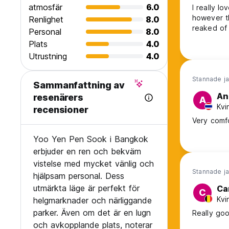
atmosfär
6.0
I really l
however t
Renlighet
8.0
reaked of
Personal
8.0
Plats
4.0
Utrustning
4.0
Stannade ja
Sammanfattning av
An
resenärers
A
Kvi
recensioner
Very comfo
Yoo Yen Pen Sook i Bangkok
erbjuder en ren och bekväm
vistelse med mycket vänlig och
Stannade ja
hjälpsam personal. Dess
utmärkta läge är perfekt för
Ca
C
Kvi
helgmarknader och närliggande
parker. Även om det är en lugn
Really goo
och avkopplande plats, noterar