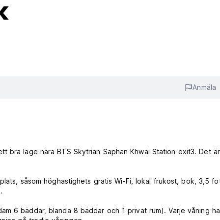
k
Anmäla
t bra läge nära BTS Skytrian Saphan Khwai Station exit3. Det är
lats, såsom höghastighets gratis Wi-Fi, lokal frukost, bok, 3,5 fo
.
am 6 bäddar, blanda 8 bäddar och 1 privat rum). Varje våning ha