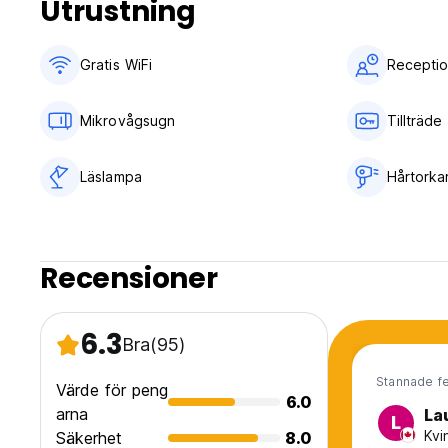
Utrustning
Gratis WiFi
Receptio
Mikrovågsugn
Tillträd
Läslampa
Hårtorka
Recensioner
6.3
Bra
(95)
Stannade f
Värde för peng
6.0
arna
La
L
Kvi
Säkerhet
8.0