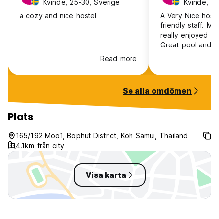
Kvinde, 25-30, Sverige
Kvinde, 18
a cozy and nice hostel
A Very Nice hoste
friendly staff. My
really enjoyed ou
Great pool and go
would really rec
Read more
Se alla omdömen
Plats
165/192 Moo1, Bophut District, Koh Samui, Thailand
4.1km från city
Visa karta