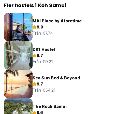
Fler hostels i Koh Samui
MAI Place by Aforetime
9.9
Från €7.74
DK1 Hostel
9.7
Från €9.21
Sea Sun Bed & Beyond
9.7
Från €34.21
The Rock Samui
9.6