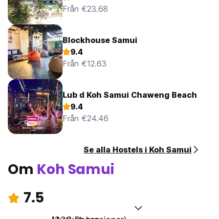
Från €23.68
Blockhouse Samui
9.4
Från €12.63
Lub d Koh Samui Chaweng Beach
9.4
Från €24.46
Se alla Hostels i Koh Samui
Om
Koh Samui
7.5