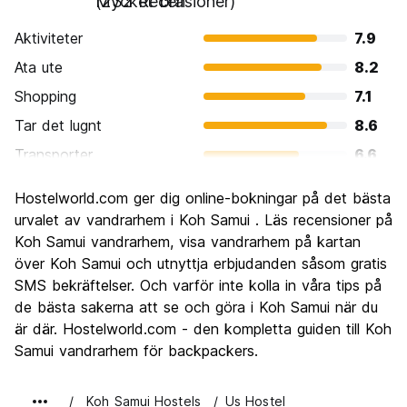
Mycket bra
(232 Recensioner)
Aktiviteter
7.9
Ata ute
8.2
Shopping
7.1
Tar det lugnt
8.6
Transporter
6.6
Sightseeing
7.1
Hostelworld.com ger dig online-bokningar på det bästa
Kultur
6.5
urvalet av vandrarhem i Koh Samui . Läs recensioner på
Festa
Koh Samui vandrarhem, visa vandrarhem på kartan
8.0
över Koh Samui och utnyttja erbjudanden såsom gratis
Värde för pengarna
7.1
SMS bekräftelser. Och varför inte kolla in våra tips på
de bästa sakerna att se och göra i Koh Samui när du
är där. Hostelworld.com - den kompletta guiden till Koh
Samui vandrarhem för backpackers.
Koh Samui Hostels
Us Hostel