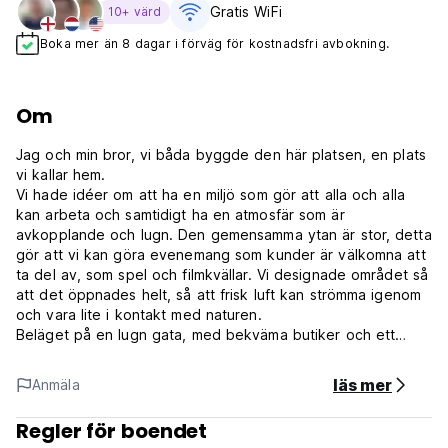
Gratis WiFi
10+ värd
Boka mer än 8 dagar i förväg för kostnadsfri avbokning.
Om
Jag och min bror, vi båda byggde den här platsen, en plats
vi kallar hem.
Vi hade idéer om att ha en miljö som gör att alla och alla
kan arbeta och samtidigt ha en atmosfär som är
avkopplande och lugn. Den gemensamma ytan är stor, detta
gör att vi kan göra evenemang som kunder är välkomna att
ta del av, som spel och filmkvällar. Vi designade området så
att det öppnades helt, så att frisk luft kan strömma igenom
och vara lite i kontakt med naturen.
Beläget på en lugn gata, med bekväma butiker och ett
bageri i närheten, samtidigt som det inte är så långt från de
mer befolkade områdena som Fisherman's Village och har
läs mer
Anmäla
en fräsch thailändsk lokal marknad tvärs över gatan.
Vad betyder vi för oss?
Regler för boendet
Du, jag och alla skapar och delar trevliga stunder som