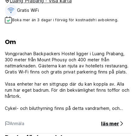
Luang Prabang · Visa karta
Gratis WiFi
Boka mer än 3 dagar i förväg för kostnadsfri avbokning.
Om
Vongprachan Backpackers Hostel ligger i Luang Prabang,
300 meter från Mount Phousy och 400 meter från
nattmarknaden. Gästerna kan njuta av hotellets restaurang.
Gratis Wi-Fi finns och gratis privat parkering finns på plats.
Vissa enheter har en sittgrupp där du kan koppla av. Alla
rum har eget badrum. För din bekvämlighet finns tofflor och
hårtork.
Cykel- och biluthyrning finns på detta vandrarhem, och
området är populärt för cykling.
läs mer
Anmäla
Du kan spela biljard på vandrarhemmet. Nationalmuseet
ligger 700 meter från Vongprachan Backpackers Hostel,