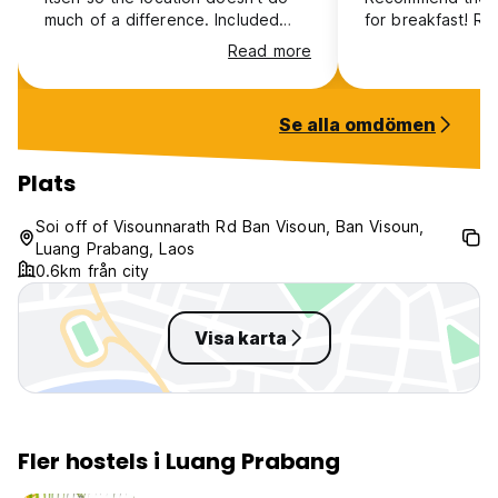
much of a difference. Included
for breakfast! Rl
breakfast was nice, free coffe and
Read more
tea all day which was nice. Some
language problems with the staff
sometimes but they're very sweet
Se alla omdömen
and only means well.
Plats
Soi off of Visounnarath Rd Ban Visoun, Ban Visoun,
Luang Prabang, Laos
0.6km från city
Visa karta
Fler hostels i Luang Prabang