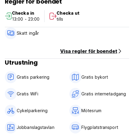
Regler för boendet
och till Wat Xieng Thong är det 700 km. Närmaste flygplats
är Luang Prabangs internationella flygplats, som ligger 3 km
Checka in
Checka ut
från Vongprachan Backpackers Hostel. (Auto-translated
13:00 - 23:00
tills
from original language)
Skatt ingår
Visa regler för boendet
Utrustning
Gratis parkering
Gratis bykort
Gratis WiFi
Gratis internetadgang
Cykelparkering
Mötesrum
Jobbanslagstavlan
Flygplatstransport