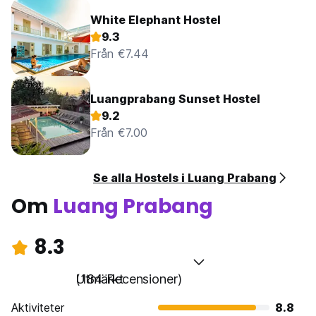
White Elephant Hostel
9.3
Från €7.44
Luangprabang Sunset Hostel
9.2
Från €7.00
Se alla Hostels i Luang Prabang
Om
Luang Prabang
8.3
Utmärkt
(184 Recensioner)
Aktiviteter
8.8