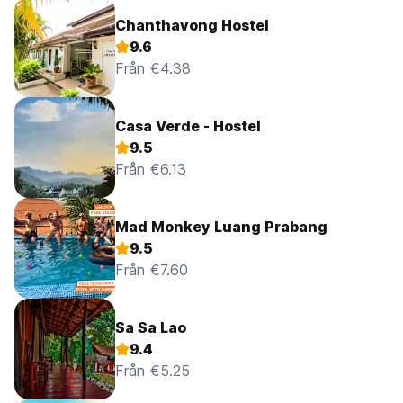
Chanthavong Hostel
9.6
Från €4.38
Casa Verde - Hostel
9.5
Från €6.13
Mad Monkey Luang Prabang
9.5
Från €7.60
Sa Sa Lao
9.4
Från €5.25