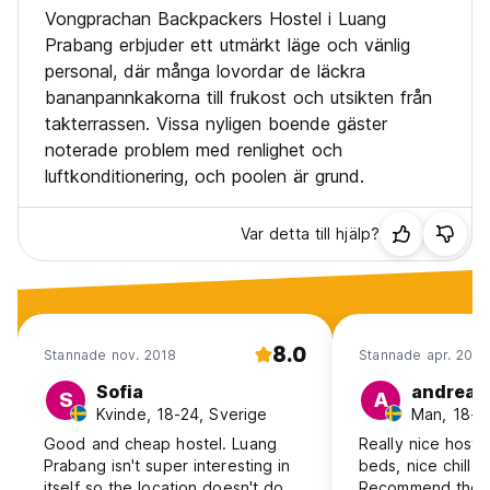
Vongprachan Backpackers Hostel i Luang
Prabang erbjuder ett utmärkt läge och vänlig
personal, där många lovordar de läckra
bananpannkakorna till frukost och utsikten från
takterrassen. Vissa nyligen boende gäster
noterade problem med renlighet och
luftkonditionering, och poolen är grund.
Var detta till hjälp?
8.0
Stannade nov. 2018
Stannade apr. 2018
Sofia
andreas
S
A
Kvinde, 18-24, Sverige
Man, 18-2
Good and cheap hostel. Luang
Really nice hoste
Prabang isn't super interesting in
beds, nice chill o
itself so the location doesn't do
Recommend the 