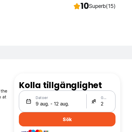
10
Superb
(15)
Kolla tillgänglighet
 the
n at
Datoer
Gäster
Sök