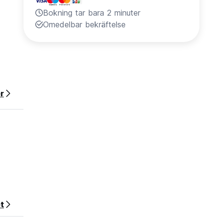
Bokning tar bara 2 minuter
Omedelbar bekräftelse
r
t