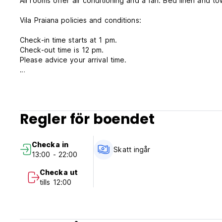
All rooms offer air conditioning and a fan. Bed linen and t
Vila Praiana policies and conditions:
Check-in time starts at 1 pm.
Check-out time is 12 pm.
Please advice your arrival time.
Payment types accepted at this property: cash, credit car
This property may pre-authorize your card before arrival.
Cancellation policy: 10 days before arrival.
Regler för boendet
Taxes included.
Checka in
Breakfast included.
Skatt ingår
13:00 - 22:00
General:
Checka ut
tills 12:00
No curfew.
Pets are not allowed.