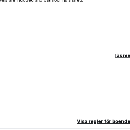
owels are included and bathroom is shared.
d and debit card.
läs me
Visa regler för boende