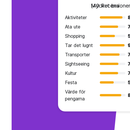
Mycket bra
(40 Recensioner
Aktiviteter
Ata ute
7
Shopping
Tar det lugnt
Transporter
7
Sightseeing
7
Kultur
7
Festa
Värde för
pengarna