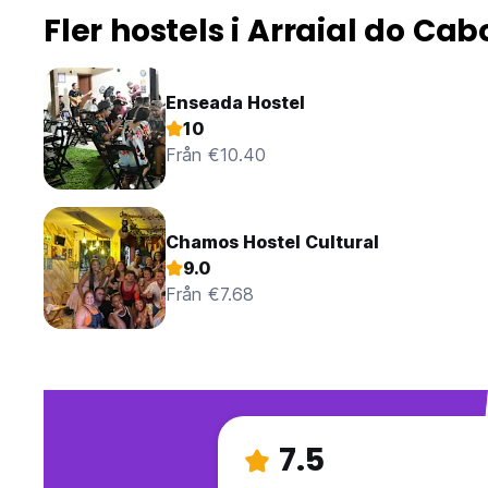
Fler hostels i Arraial do Cab
Enseada Hostel
10
Från €10.40
Chamos Hostel Cultural
9.0
Från €7.68
7.5