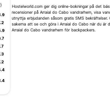
)
Hostelworld.com ger dig online-bokningar på det bäst
recensioner på Arraial do Cabo vandrarhem, visa van
8.9
utnyttja erbjudanden såsom gratis SMS bekräftelser. O
.2
sakerna att se och göra i Arraial do Cabo när du är d
Arraial do Cabo vandrarhem för backpackers.
5.9
9.7
.7
.3
.2
5.4
8.4