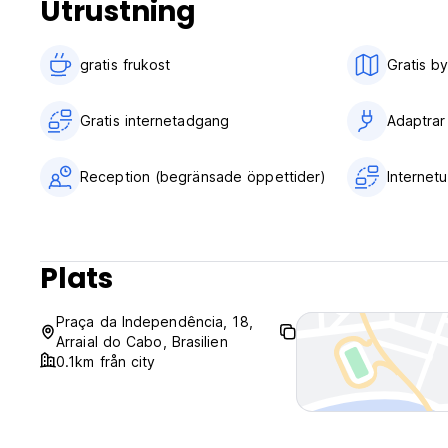
Utrustning
Children cannot be accommodated at the hotel.
Pets are not allowed.
gratis frukost‎
Gratis b
Children cannot be accommodated at the hotel.
Gratis internetadgang
Adaptrar
Reception (begränsade öppettider)
Internet
Plats
Praça da Independência, 18,
Arraial do Cabo, Brasilien
0.1km från city