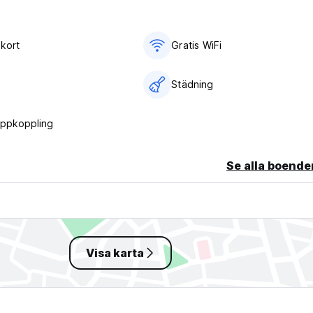
ykort
Gratis WiFi
Städning
uppkoppling
Se alla boende
Visa karta