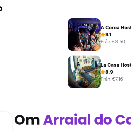
o
A Coroa Hos
9.1
Från €8.50
La Casa Host
8.9
Från €7.16
Om
Arraial do 