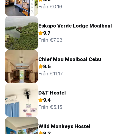
Från €0.16
Eskapo Verde Lodge Moalboal
9.7
Från €7.93
Chief Mau Moalboal Cebu
9.5
Från €11.17
D&T Hostel
9.4
Från €5.15
Wild Monkeys Hostel
9.3