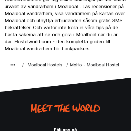
Kultur
6.3
urvalet av vandrarhem i Moalboal . Läs recensioner på
Festa
Moalboal vandrarhem, visa vandrarhem på kartan över
6.0
Moalboal och utnyttja erbjudanden såsom gratis SMS
Värde för pengarna
8.5
bekräftelser. Och varför inte kolla in våra tips på de
bästa sakerna att se och göra i Moalboal när du är
där. Hostelworld.com - den kompletta guiden till
Moalboal vandrarhem för backpackers.
Moalboal Hostels
MoHo - Moalboal Hostel
Följ oss på