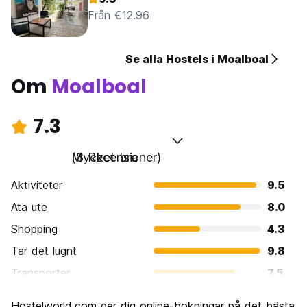
Från €12.96
Se alla Hostels i Moalboal
Om
Moalboal
7.3
Mycket bra
(8 Recensioner)
Aktiviteter
9.5
Ata ute
8.0
Shopping
4.3
Tar det lugnt
9.8
Transporter
7.5
Sightseeing
5.8
Hostelworld.com ger dig online-bokningar på det bästa