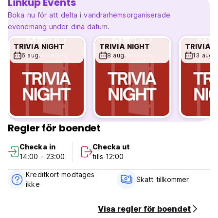
Linkup Events
Avbokningsregler: Minst 48 timmar före ankomst
Incheckning från kl. 14.00 till 23.00
Boka nu för att delta i vandrarhemsorganiserade
Utcheckning före kl. 12.00 till 13.00
evenemang under dina datum.
Betalning endast kontant vid ankomst.
Skatter ingår.
TRIVIA NIGHT
TRIVIA NIGHT
TRIVIA 
Allmän:
6 aug.
8 aug.
13 aug.
Inget utegångsförbud.
Quite Hours: 23:00-8:00
Förbjudet att röka, äta och dricka alkoholhaltiga drycker
inne i rummen.
Åldersbegränsning: Endast över 18 år.
Receptionens öppettider kl. 07.00-22.00. (Auto-translated
from original language)
Regler för boendet
Checka in
Checka ut
14:00 - 23:00
tills 12:00
Kreditkort modtages
Skatt tillkommer
ikke
Visa regler för boendet