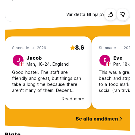
Var detta till hjälp?
8.6
Stannade juli 2026
Stannade juli 2026
Jacob
Eve
J
E
Man, 18-24, England
Par, 18-24
Good hostel. The staff are
This was a great 
friendly and great, but things can
beach and strip. I
take a long time because there
to a food market
aren't many of them. Decent
social (ran trivia 
cleanliness and bathrooms, though
multiple times a
Read more
water not hot though. The
crawl). Dorms we
location is a little far from where
spacious and not
everything is in Moalboal, but it's
also had aircon 
Se alla omdömen
bearable. A good thing about this
cool.
location was that it was right next
to a very good laundry shop
Plats