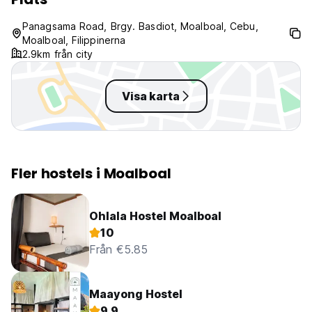
though. Overall can recommend
the hostel, but be aware for
Panagsama Road, Brgy. Basdiot, Moalboal, Cebu,
hidden fees if you do the
Moalboal, Filippinerna
canyoneering through the
2.9km från city
company they book you with.
Visa karta
Fler hostels i Moalboal
Ohlala Hostel Moalboal
10
Från €5.85
Maayong Hostel
9.9