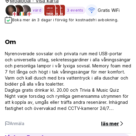
Moalboal · Visa karta
Gratis WiFi
värd
3 events
Boka mer än 3 dagar i förväg för kostnadsfri avbokning.
Om
Nyrenoverade sovsalar och privata rum med USB-portar
och universella uttag, sekretessgardiner i alla våningssängar
och personliga lampor i vår lyxiga sovsal. Memory foam med
7 fot långa och högt i tak våningssängar för mer komfort.
Varm och kall dusch med bra vattentryck i alla duschar och
bidéer på alla våra toaletter.
Dagliga gratis drinkar kl. 20.00 och Trivia & Music Quiz
Night varje torsdag och rymliga gemensamma utrymmen för
att koppla av, umgås eller träffa andra resenärer. Inhägnad
fastighet och övervakad med CCTV-kameror 24/7.
Vi har betjänat backpackers från hela världen under de
senaste 6 åren.
läs mer
Anmäla
Villkor