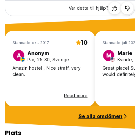
Var detta till hjälp?
10
Stannade okt. 2017
Stannade juli 2026
Anonym
Marie
A
M
Par, 25-30, Sverige
Kvinde, 4
Amazin hostel , Nice straff, very
Great place! Sup
clean.
would definitely 
Read more
Se alla omdömen
Plats