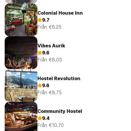
Colonial House Inn
9.7
Från €6.25
Vibes Aurik
9.6
Från €8.03
Hostel Revolution
9.6
Från €8.75
Community Hostel
9.4
Från €10.70