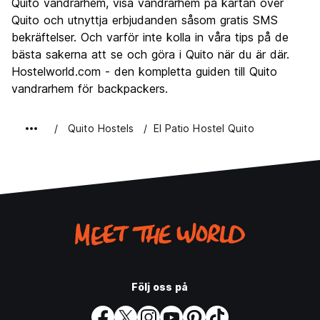
Festa
Quito vandrarhem, visa vandrarhem på kartan över
7.5
Quito och utnyttja erbjudanden såsom gratis SMS
Värde för pengarna
8.4
bekräftelser. Och varför inte kolla in våra tips på de
bästa sakerna att se och göra i Quito när du är där.
Hostelworld.com - den kompletta guiden till Quito
vandrarhem för backpackers.
Quito Hostels
El Patio Hostel Quito
Följ oss på