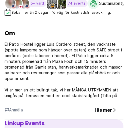
Sustainability 
5+ värd
74 events
Boka mer än 2 dagar i förväg för kostnadsfri avbokning.
Om
El Patio Hostel ligger Luis Cordero street, den vackraste
(spotta lamporna som hänger över gatan) och SAFE street i
området (polisstationen i hörnet). El Patio ligger cirka 5
minuters promenad från Plaza Foch och 15 minuters
promenad från Gamla stan, hantverksmarknader och massor
av barer och restauranger som passar alla plånböcker och
öppnar sent.
Vi är mer än ett bullrigt tak, vi har MÅNGA UTRYMMEN att
umgås på: terrassen med en cool stadsträdgård (Titta på
kolibriernas familj som bor vid trädet), Pergolita för att
slappna av och koppla av och den stora pergolan där du
läs mer
Anmäla
kan njuta av en sval drink och lyssna på bra musik. Detta
vackert ombyggda koloniala hus har många gemensamma
Linkup Events
utrymmen för att umgås, underhålla eller helt enkelt koppla