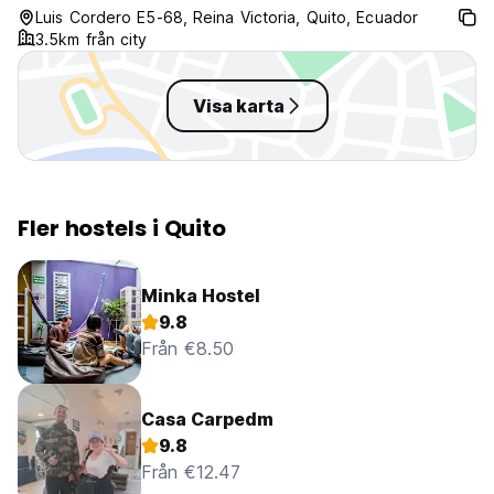
Luis Cordero E5-68, Reina Victoria, Quito, Ecuador
3.5km från city
Visa karta
Fler hostels i Quito
Minka Hostel
9.8
Från €8.50
Casa Carpedm
9.8
Från €12.47