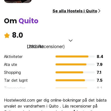
Se alla Hostels i Quito
Om
Quito
8.0
Utmärkt
(282 Recensioner)
Aktiviteter
8.4
Ata ute
7.9
Shopping
7.1
Tar det lugnt
7.5
Transporter
8.1
Sightseeing
8.6
Hostelworld.com ger dig online-bokningar på det bästa
Kultur
8.5
urvalet av vandrarhem i Quito . Läs recensioner på