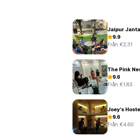
Jaipur Janta
9.9
Från €2.31
The Pink Ne
9.6
Från €1.83
Joey's Hoste
9.6
Från €4.60