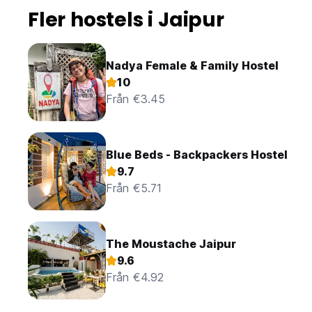
Fler hostels i Jaipur
Nadya Female & Family Hostel
10
Från €3.45
Blue Beds - Backpackers Hostel
9.7
Från €5.71
The Moustache Jaipur
9.6
Från €4.92