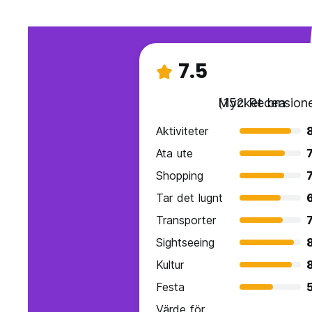
7.5
Mycket bra
(152 Recensione
Aktiviteter
Ata ute
7
Shopping
7
Tar det lugnt
Transporter
7
Sightseeing
Kultur
Festa
Värde för