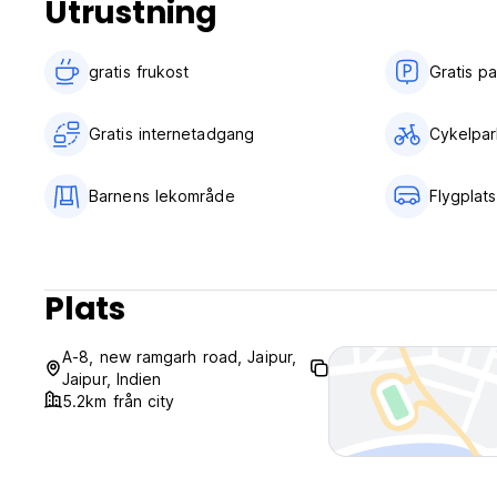
Utrustning
gratis frukost‎
Gratis p
Gratis internetadgang
Cykelpar
Barnens lekområde
Flygplat
Plats
A-8, new ramgarh road, Jaipur,
Jaipur, Indien
5.2km från city