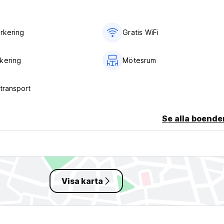
arkering
Gratis WiFi
kering
Mötesrum
stransport
Se alla boende
Visa karta