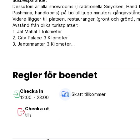
tidsbesparande.
Dessutom är alla showrooms (Traditionella Smycken, Hand Bl
Pashmina, handlooms) på tio till tjugo minuters gångavstånd
Vidare lägger till platsen, restauranger (grönt och grönt), m
Avstånd från olika turistplatser:
1. Jal Mahal 1 kilometer
2. City Palace 3 Kilometer
3. Jantarmantar 3 Kilometer
4. Hawamahal 3,5 Kilometer
5. Amer Fort Palace 5.5 Kilometer
6. King Albert Hall Museum 5 Kilometer
7. Nahargarh Fort 5 Kilometer
Regler för boendet
8. Jaigarh Fort 5 Kilometer
9. Buss står 7 Kilometer
10. Järnvägsstation 9 Kilometer
Checka in
11. Birla tempel 9,5 Kilometer
Skatt tillkommer
12:00 - 23:00
12. Jaipur Int.Airport 17 Kilometer
Checka ut
tills