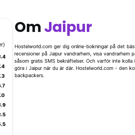
Om
Jaipur
r)
Hostelworld.com ger dig online-bokningar på det bäst
recensioner på Jaipur vandrarhem, visa vandrarhem p
8.4
såsom gratis SMS bekräftelser. Och varför inte kolla
.4
göra i Jaipur när du är där. Hostelworld.com - den ko
backpackers.
.3
6.7
.0
8.9
8.5
5.5