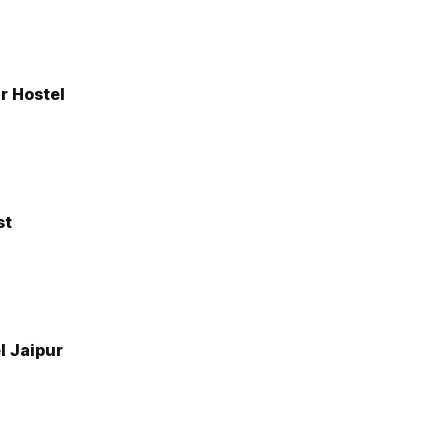
r Hostel
st
l Jaipur