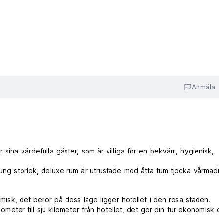
Anmäla
 sina värdefulla gäster, som är villiga för en bekväm, hygienisk,
 kung storlek, deluxe rum är utrustade med åtta tum tjocka vårmad
nomisk, det beror på dess läge ligger hotellet i den rosa staden.
ilometer till sju kilometer från hotellet, det gör din tur ekonomisk