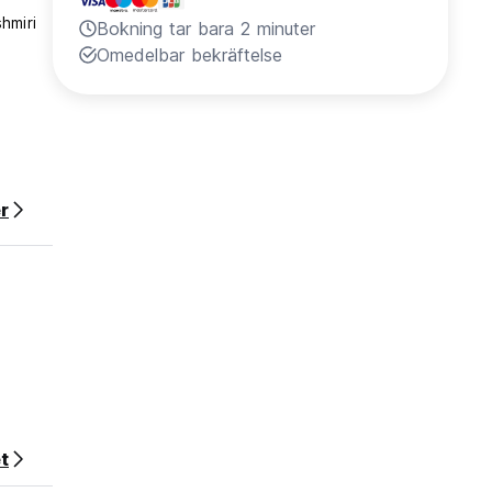
hmiri
Bokning tar bara 2 minuter
Omedelbar bekräftelse
r
t