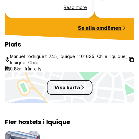
spacious and the 
Read more
equipped. The onl
my laundry came 
super clean.
Se alla omdömen
Plats
Manuel rodriguez 745, Iquique 1101635, Chile, Iquique,
Iquique, Chile
0.8km från city
Visa karta
Fler hostels i Iquique