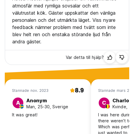
atmosfär med rymliga sovsalar och ett
välutrustat kök. Gäster uppskattar den vänliga
personalen och det utmärkta läget. Viss nyare
feedback nämner problem med tvätt som inte
blev helt ren och enstaka störande ljud från
andra gäster.
Var detta till hjälp?
8.9
Stannade nov. 2023
Stannade mars 202
Anonym
Charlott
A
C
Man, 25-30, Sverige
Kvinde, 25
It was great!
I was here durin
there weren’t to
Which was perfect
just wanted to ch