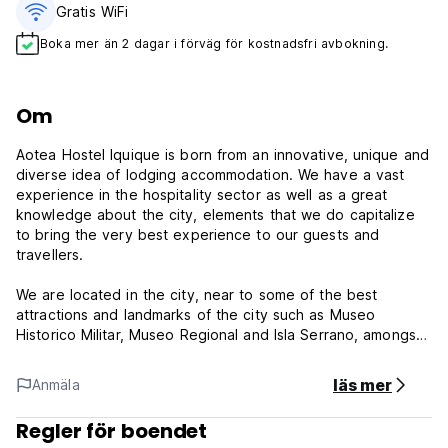
Gratis WiFi
Boka mer än 2 dagar i förväg för kostnadsfri avbokning.
Om
Aotea Hostel Iquique is born from an innovative, unique and
diverse idea of lodging accommodation. We have a vast
experience in the hospitality sector as well as a great
knowledge about the city, elements that we do capitalize
to bring the very best experience to our guests and
travellers.
We are located in the city, near to some of the best
attractions and landmarks of the city such as Museo
Historico Militar, Museo Regional and Isla Serrano, amongst
other interesting landmarks and attractions that you can
explore and discover in our city.
läs mer
Anmäla
We have two dorms ideal for solo travellers and
Regler för boendet
venturesome travellers. We have several common areas