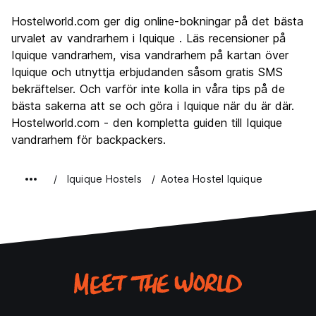
Sightseeing
7.4
Hostelworld.com ger dig online-bokningar på det bästa
Kultur
6.8
urvalet av vandrarhem i Iquique . Läs recensioner på
Festa
Iquique vandrarhem, visa vandrarhem på kartan över
6.8
Iquique och utnyttja erbjudanden såsom gratis SMS
Värde för pengarna
7.4
bekräftelser. Och varför inte kolla in våra tips på de
bästa sakerna att se och göra i Iquique när du är där.
Hostelworld.com - den kompletta guiden till Iquique
vandrarhem för backpackers.
Iquique Hostels
Aotea Hostel Iquique