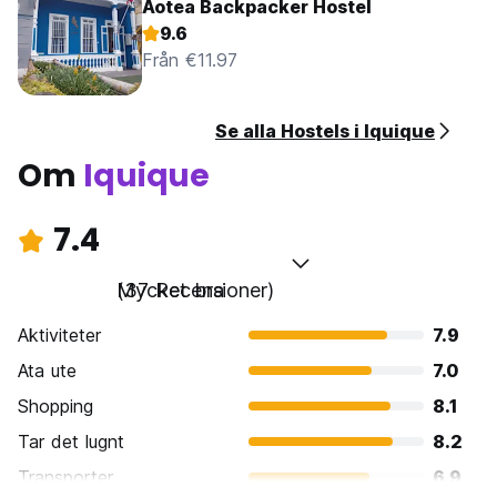
Aotea Backpacker Hostel
9.6
Från €11.97
Se alla Hostels i Iquique
Om
Iquique
7.4
Mycket bra
(37 Recensioner)
Aktiviteter
7.9
Ata ute
7.0
Shopping
8.1
Tar det lugnt
8.2
Transporter
6.9