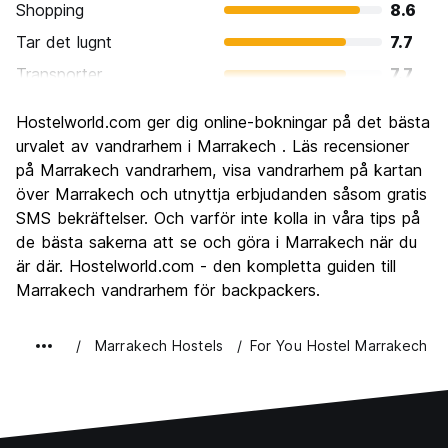
Shopping
8.6
Tar det lugnt
7.7
Transporter
7.7
Sightseeing
8.7
Hostelworld.com ger dig online-bokningar på det bästa
Kultur
9.1
urvalet av vandrarhem i Marrakech . Läs recensioner
Festa
på Marrakech vandrarhem, visa vandrarhem på kartan
6.8
över Marrakech och utnyttja erbjudanden såsom gratis
Värde för pengarna
8.8
SMS bekräftelser. Och varför inte kolla in våra tips på
de bästa sakerna att se och göra i Marrakech när du
är där. Hostelworld.com - den kompletta guiden till
Marrakech vandrarhem för backpackers.
Marrakech Hostels
For You Hostel Marrakech