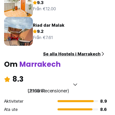
9.3
Från €12.00
Riad dar Malak
9.2
Från €7.61
Se alla Hostels i Marrakech
Om
Marrakech
8.3
Utmärkt
(2109 Recensioner)
Aktiviteter
8.9
Ata ute
8.6