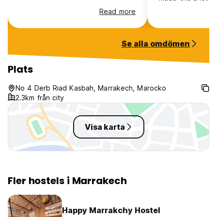
little more costly. I was fortunat
Read more
to get a dorm wit
though there are
lockers which onl
Se alla omdömen
inside. It is cle
is fairly quiet ov
were important t
Plats
communal area w
meet other trave
No 4 Derb Riad Kasbah, Marrakech, Marocko
rooftop terrace w
2.3km från city
the sun. It’s a 15
square.
Visa karta
Fler hostels i Marrakech
Happy Marrakchy Hostel