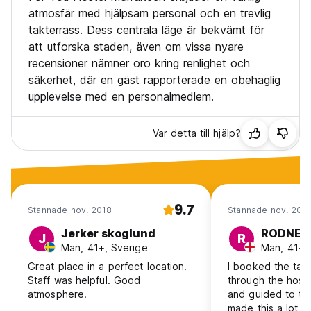
atmosfär med hjälpsam personal och en trevlig
takterrass. Dess centrala läge är bekvämt för
att utforska staden, även om vissa nyare
recensioner nämner oro kring renlighet och
säkerhet, där en gäst rapporterade en obehaglig
upplevelse med en personalmedlem.
Var detta till hjälp?
9.7
Stannade nov. 2018
Stannade nov. 202
Jerker skoglund
RODNEY
J
R
Man, 41+, Sverige
Man, 41+,
Great place in a perfect location.
I booked the taxi
Staff was helpful. Good
through the host
atmosphere.
and guided to th
made this a lot e