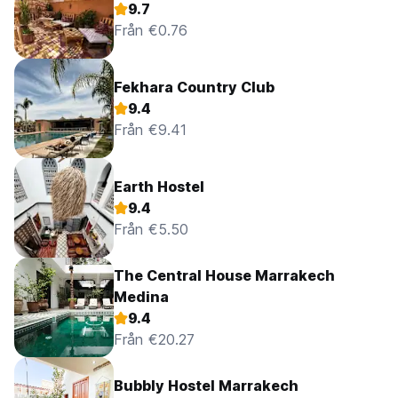
9.7
Från €0.76
Fekhara Country Club
9.4
Från €9.41
Earth Hostel
9.4
Från €5.50
The Central House Marrakech
Medina
9.4
Från €20.27
Bubbly Hostel Marrakech