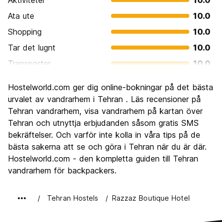
Aktiviteter
10.0
Några av våra gratistjänster är:
Ata ute
10.0
Gratis höghastighets-Wi-Fi
Shopping
10.0
Gratis frukostbuffé ingår
Tar det lugnt
10.0
Gratis te och kaffe hela dagen
Gratis lakan
Transporter
10.0
Gratis bagageförvaring
Gratis vandringsturer
Sightseeing
10.0
Hostelworld.com ger dig online-bokningar på det bästa
Kultur
10.0
urvalet av vandrarhem i Tehran . Läs recensioner på
Genom att samla faciliteterna på ett modernt hotell i Arian
Festa
Tehran vandrarhem, visa vandrarhem på kartan över
2.0
Hostel, lägger vårt team alla ansträngningar på att ge dig
Tehran och utnyttja erbjudanden såsom gratis SMS
Värde för pengarna
10.0
en trevlig och bekväm vistelse.
bekräftelser. Och varför inte kolla in våra tips på de
bästa sakerna att se och göra i Tehran när du är där.
Det här är vad vi erbjuder:
Hostelworld.com - den kompletta guiden till Tehran
41 bäddar på en 650 kvadratmeter stor yta som ger dig
vandrarhem för backpackers.
tillräckligt med utrymme och utrymme
Resårmadrasser av hög kvalitet
Fjäderkuddar
Tehran Hostels
Razzaz Boutique Hotel
Lätt mikrofibertäcken
Gardiner för din integritet