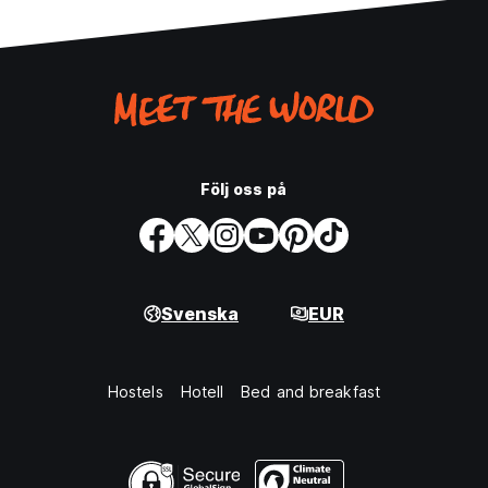
Bord och stolar i varje rum
Eluttag, arbetslampa och hängare bredvid varje säng
Ikonisk innergård med en central pool
Takterrass med grill
TV-rum
Businesscenter
Matplats
Rökfria rum (du kan naturligtvis njuta av dina cigaretter på
innergården och på takterrassen)
Följ oss på
24-timmars varmvatten i de delade och privata badrummen
Hårtorkar
Daglig städning
Fullt kök där du kan använda kyl, panna, mikrovågsugn, spis
och porslin
Svenska
EUR
Husdjur är välkomna
Din säkerhet är lika viktig som din komfort. För att garantera
Hostels
Hotell
Bed and breakfast
detta erbjuder vi:
Skåp i ditt rum för att förvara dina tillhörigheter
Värdeskåp i receptionen om du vill förvara några