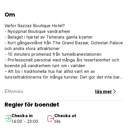
Om
Varför Razzaz Boutique Hotel?
- Nyöppnat Boutique vandrarhem
- Beläget i hjärtat av Teherans gamla kvarter
- Kort gångavstånd från The Grand Bazaar, Golestan Palace
och andra stora attraktioner
- 10 minuters promenad från tunnelbanestationen
- Professionell personal med många års reserfarenhet och
boende på vandrarhem runt om i världen
– Att bo i traditionella hus har alltid varit en av
turistattraktionerna för många turister. Det gör det inte bara
möjligt för dem att uppleva charmen med att bo i en
autentisk atmosfär, utan ger dem också chansen att leva
läs mer
Anmäla
med andra människor, njuta av lokal mat och dela idéer.
Vårt boutiquehotell erbjuder en bekväm, ren och
Regler för boendet
budgetvistelse i en varm och vänlig atmosfär.
Plats
Checka in
Checka ut
Razzaz Boutique Hostel är en nyrenoverad historisk
14:00 - 23:00
tills
byggnad, belägen i ett perfekt läge mitt i hjärtat av