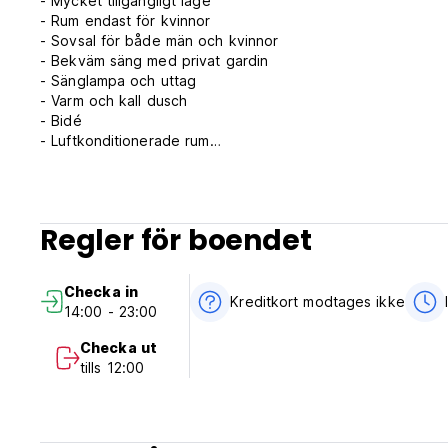
- Mycket tillgängligt läge
- Rum endast för kvinnor
- Sovsal för både män och kvinnor
- Bekväm säng med privat gardin
- Sänglampa och uttag
- Varm och kall dusch
- Bidé
- Luftkonditionerade rum
- Säkerhet
- Obegränsad Wi-Fi
Allt du behöver för att vara lycklig.
Regler för boendet
Vi ses @HappyNest Hostel i Cebu.
Checka in
*** Fastighetspolicy och villkor:
Kreditkort modtages ikke
14:00 - 23:00
1. Avbokningsregler: EJ ÅTERBETALNING för alla bokningar o
2. Incheckning från kl. 14.00 till 23.00.
Checka ut
3. Utcheckning före kl. 12.00 (middag).
tills 12:00
4. Betalning endast kontant vid ankomst.
5. Deposition: En deposition på 500 PHP krävs vid ankomst
- Din deposition kommer att återbetalas i sin helhet, kontan
6. Skatter: ingår ej.