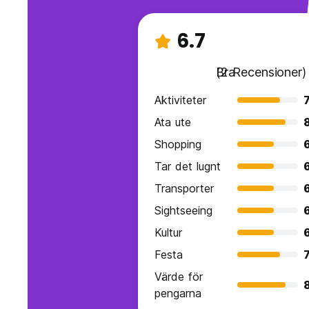
6.7
Bra
(2 Recensioner)
Aktiviteter
7
Ata ute
Shopping
Tar det lugnt
Transporter
Sightseeing
Kultur
Festa
7
Värde för
pengarna