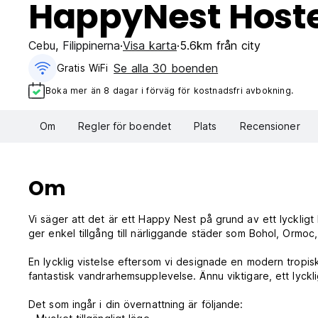
HappyNest Hoste
Cebu
,
Filippinerna
Visa karta
5.6km från city
Se alla 30 boenden
Gratis WiFi
Boka mer än 8 dagar i förväg för kostnadsfri avbokning.
Om
Regler för boendet
Plats
Recensioner
Om
Vi säger att det är ett Happy Nest på grund av ett lyckligt
ger enkel tillgång till närliggande städer som Bohol, Orm
En lycklig vistelse eftersom vi designade en modern tropi
fantastisk vandrarhemsupplevelse. Ännu viktigare, ett lycklig
Det som ingår i din övernattning är följande: