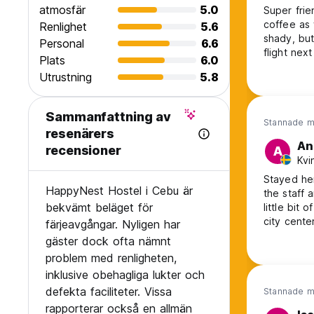
atmosfär
5.0
Super frie
coffee as 
Renlighet
5.6
shady, but
Personal
6.6
flight nex
Plats
6.0
Utrustning
5.8
Sammanfattning av
Stannade m
resenärers
An
recensioner
A
Kvi
Stayed her
HappyNest Hostel i Cebu är
the staff a
bekvämt beläget för
little bit 
city cente
färjeavgångar. Nyligen har
curtains t
gäster dock ofta nämnt
recommen
problem med renligheten,
inklusive obehagliga lukter och
defekta faciliteter. Vissa
Stannade m
rapporterar också en allmän