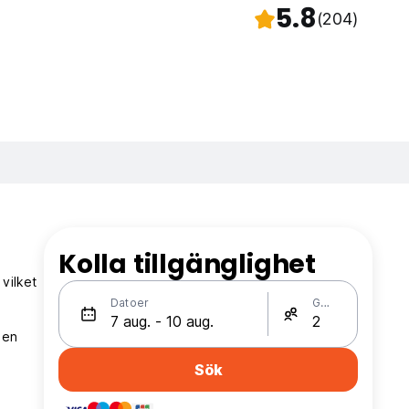
5.8
(204)
Kolla tillgänglighet
vilket
Datoer
Gäster
 en
Sök