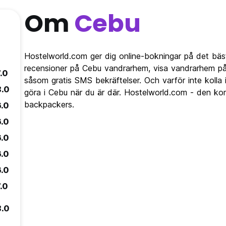
Om
Cebu
Hostelworld.com ger dig online-bokningar på det bäs
recensioner på Cebu vandrarhem, visa vandrarhem på
.0
såsom gratis SMS bekräftelser. Och varför inte kolla
8.0
göra i Cebu när du är där. Hostelworld.com - den kom
backpackers.
6.0
6.0
6.0
6.0
6.0
.0
8.0