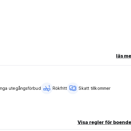
läs me
Inga utegångsförbud
Rökfritt
Skatt tillkommer
ch priser.
en, som samlas in som kontant betalning.
Visa regler för boende
t efter en inspektion av fastigheten.