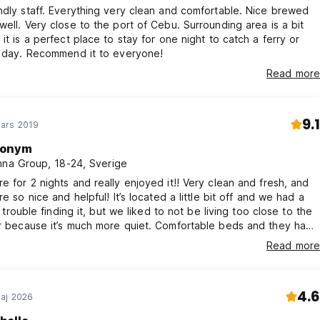
ndly staff. Everything very clean and comfortable. Nice brewed
well. Very close to the port of Cebu. Surrounding area is a bit
 it is a perfect place to stay for one night to catch a ferry or
t day. Recommend it to everyone!
Read more
9.1
ars 2019
onym
nna Group, 18-24, Sverige
e for 2 nights and really enjoyed it!! Very clean and fresh, and
re so nice and helpful! It’s located a little bit off and we had a
of trouble finding it, but we liked to not be living too close to the
r because it’s much more quiet. Comfortable beds and they had
o cover the beds, which not all places in Philippines have. Highly
Read more
d.
4.6
aj 2026