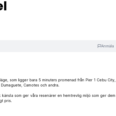
l
Anmäla
 läge, som ligger bara 5 minuters promenad från Pier 1 Cebu City, 
oc, Dumaguete, Camotes och andra.
sk känsla som ger våra resenärer en hemtrevlig miljö som ger dem
t pris.