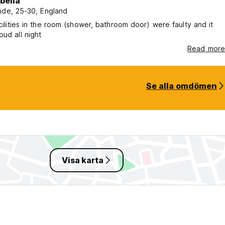
bella
nde, 25-30, England
acilities in the room (shower, bathroom door) were faulty and it
oud all night
Read more
Se alla omdömen
Visa karta