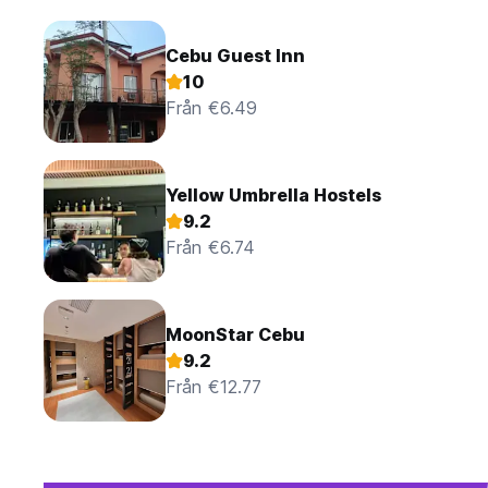
Cebu Guest Inn
10
Från €6.49
Yellow Umbrella Hostels
9.2
Från €6.74
MoonStar Cebu
9.2
Från €12.77