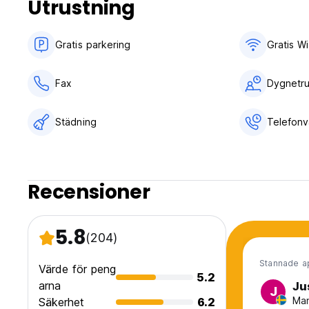
Utrustning
- En extra skatt på 12 % tillkommer i receptionen.
7. Frukost: ingår ej.
8. Inget utegångsförbud.
Gratis parkering
Gratis Wi
9. Ingen rökning på rummen, men rökområde finns.
10. Receptionens arbetstid: 24 timmar. (Auto-translated fro
Fax
Dygnetru
Städning
Telefonv
Recensioner
5.8
(204)
Stannade a
Värde för peng
5.2
arna
Ju
J
Man
Säkerhet
6.2