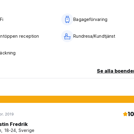
Fi
Bagageförvaring
m original language)
ntöppen reception
Rundresa/Kundtjänst
äckning
Se alla boende
10
pr. 2019
stin Fredrik
, 18-24, Sverige