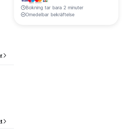
Bokning tar bara 2 minuter
Omedelbar bekräftelse
r
t