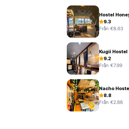
Hostel Hon
9.3
Från €8.63
Kugii Hostel
9.2
Från €7.99
Nacho Hoste
8.8
Från €2.88