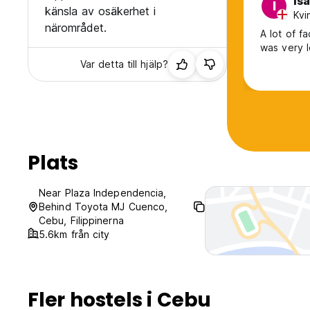
Isa
I
känsla av osäkerhet i
Kvi
närområdet.
A lot of f
was very l
Var detta till hjälp?
Plats
Near Plaza Independencia,
Behind Toyota MJ Cuenco,
Cebu, Filippinerna
5.6km från city
Fler hostels i Cebu