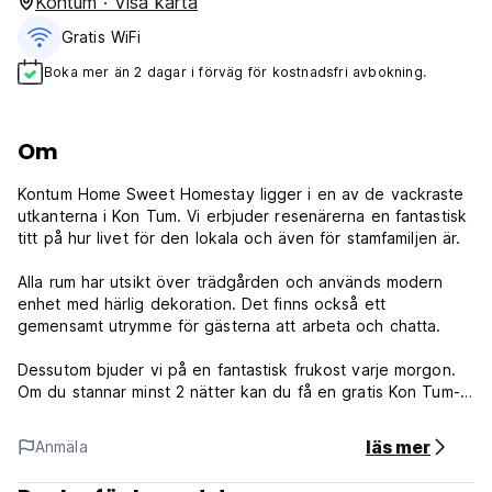
Kontum · Visa karta
Gratis WiFi
Boka mer än 2 dagar i förväg för kostnadsfri avbokning.
Om
Kontum Home Sweet Homestay ligger i en av de vackraste
utkanterna i Kon Tum. Vi erbjuder resenärerna en fantastisk
titt på hur livet för den lokala och även för stamfamiljen är.
Alla rum har utsikt över trädgården och används modern
enhet med härlig dekoration. Det finns också ett
gemensamt utrymme för gästerna att arbeta och chatta.
Dessutom bjuder vi på en fantastisk frukost varje morgon.
Om du stannar minst 2 nätter kan du få en gratis Kon Tum-
tur och mer än 3 nätter kan du få en Kon Tum-tur i orörda
vackra platser. Vi lovar att få dig att känna dig som hemma
läs mer
Anmäla
hos mig.