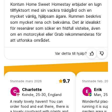
Kontum Home Sweet Homestay erbjuder en lugn
tillflyktsort med sin vackra trädgård och en
mycket vänlig, hjälpsam ägare. Rummen beskrivs
som mycket rena och bekväma. Det är idealiskt
för resenärer som söker en fridfull vistelse, även
om en motorcykel eller Grab rekommenderas för
att utforska området.
Var detta till hjälp?
9.7
Stannade mars 2026
Stannade feb. 202
Charlotte
Erik
C
E
Kvinde, 25-30, England
Man, 25-3
A really lovely haven!! You can
Wonderful place 
order food and eat there, there is
running it is sup
a lovely courtyard with plants and
garden area is be