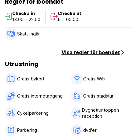
Regler för boendet
*** Fastighetspolicy och villkor:
1. Avbokningsregler: 1 dag före ankomst.
Checka in
Checka ut
2. Incheckning från kl. 13.00 till 20.00.
13:00 - 22:00
tills 00:00
3. Utcheckning före kl. 12.00 (middag).
4. Betalning endast kontant vid ankomst.
5. Skatter: ingår.
Skatt ingår
6. Frukost: ingår ej.
7. Inget utegångsförbud.
8. Rökning förbjuden i hela vandrarhemmet.
Visa regler för boendet
9. Receptionens arbetstid: 24 timmar. (Auto-translated from
Utrustning
original language)
Gratis bykort
Gratis WiFi
Gratis internetadgang
Gratis stadstur
Dygnetruntöppen
Cykelparkering
reception
Parkering
dvd'er