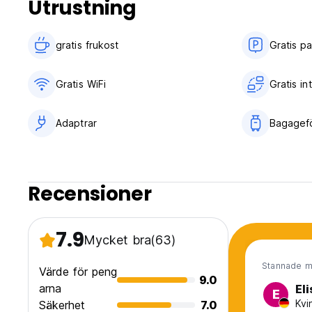
Utrustning
(Auto-translated from original language)
gratis frukost‎
Gratis p
Gratis WiFi
Gratis i
Adaptrar
Bagagefö
Recensioner
7.9
Mycket bra
(63)
Stannade m
Värde för peng
9.0
arna
El
E
Kvi
Säkerhet
7.0