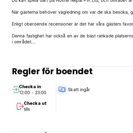
Du kan spela dart på Hostel Nepal Pvt Ltd, och området är 
När gästerna behöver vägledning om var de ska besöka, g
Enligt oberoende recensioner är det här våra gästers favor
Denna fastighet har också en av de bäst rankade platserna
i området.
Det här boendet är också betygsatt för det bästa värdet i 
denna stad.
Regler för boendet
*** Fastighetspolicy och villkor:
1. Avbokningsregler: 3 dagar före ankomst.
Checka in
2. Incheckning från kl. 12.00 till 23.00.
Skatt ingår
12:00 - 23:00
3. Utcheckning före kl. 12.00.
4. Betalning endast kontant vid ankomst.
Checka ut
5. Receptionens öppettider 09:00-23:00.
tills
6. Ingen åldersbegränsning.
7. Inklusive skatter.
8. Frukost ingår ej.
9. Inga husdjur.