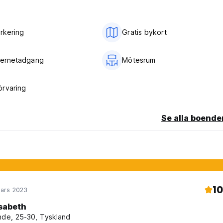
arkering
Gratis bykort
nternetadgang
Mötesrum
rvaring
Se alla boende
10
ars 2023
isabeth
nde, 25-30, Tyskland