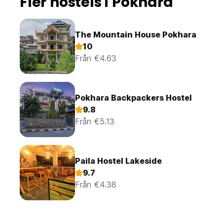
Fler hostels i Pokhara
The Mountain House Pokhara
10
Från €4.63
Pokhara Backpackers Hostel
9.8
Från €5.13
Paila Hostel Lakeside
9.7
Från €4.38