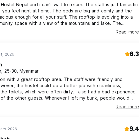
Hostel Nepal and i can't wait to return. The staff is just fantastic
 you feel right at home. The beds are big and comfy and the
acious enough for all your stuff. The rooftop is evolving into a
munity space with a view of the mountains and lake. The
s super central. Judt book now and check it out!
Read more
6.3
aj 2026
n
, 25-30, Myanmar
ion with a great rooftop area. The staff were friendly and
owever, the hostel could do a better job with cleanliness,
ilets, which were often dirty. I also had a bad experience
of the other guests. Whenever I left my bunk, people would
r belongings on my bed, and I kept finding random items there
Read more
me back, sometimes they charge their phone at my bunk. It made
e I had very little privacy and was quite frustrating.
9.4
ars 2026