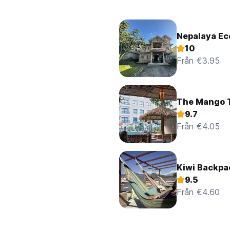
Nepalaya Ec
10
Från €3.95
The Mango T
9.7
Från €4.05
Kiwi Backpa
9.5
Från €4.60