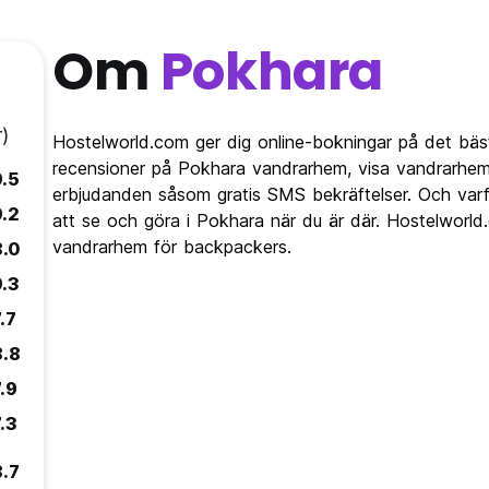
Om
Pokhara
)
Hostelworld.com ger dig online-bokningar på det bäs
recensioner på Pokhara vandrarhem, visa vandrarhem
9.5
erbjudanden såsom gratis SMS bekräftelser. Och varfö
9.2
att se och göra i Pokhara när du är där. Hostelworld
vandrarhem för backpackers.
8.0
9.3
.7
8.8
.9
.3
8.7