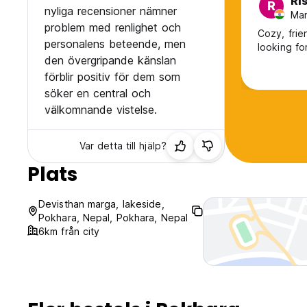
Ri
R
nyliga recensioner nämner
Man
problem med renlighet och
Cozy, frie
personalens beteende, men
looking fo
den övergripande känslan
förblir positiv för dem som
söker en central och
välkomnande vistelse.
Var detta till hjälp?
Plats
Devisthan marga, lakeside,
Pokhara, Nepal, Pokhara, Nepal
6km från city