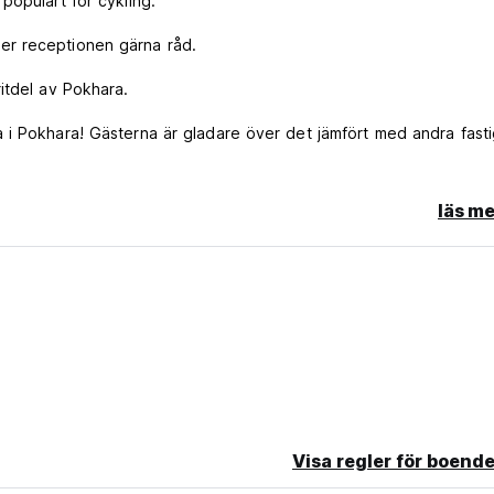
populärt för cykling.
er receptionen gärna råd.
itdel av Pokhara.
 i Pokhara! Gästerna är gladare över det jämfört med andra fast
Pokhara! Gästerna får mer för pengarna jämfört med andra fastig
läs me
Visa regler för boende