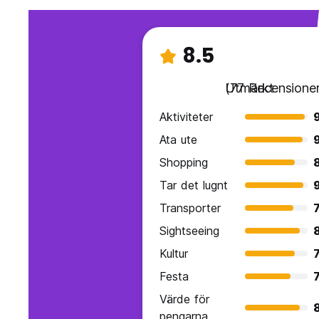
8.5
Utmärkt
(77 Recensioner
Aktiviteter
Ata ute
Shopping
Tar det lugnt
Transporter
7
Sightseeing
Kultur
7
Festa
7
Värde för
pengarna