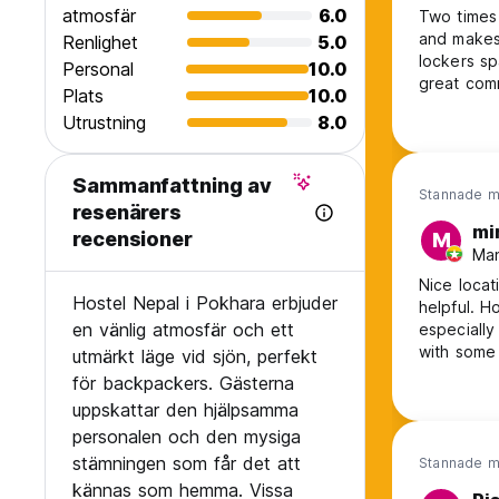
atmosfär
6.0
Two times 
and makes
Renlighet
5.0
lockers sp
Personal
10.0
great com
Plats
10.0
location i
Utrustning
8.0
Sammanfattning av
Stannade m
resenärers
mi
recensioner
M
Man
Nice locat
Hostel Nepal i Pokhara erbjuder
helpful. H
en vänlig atmosfär och ett
especially the to
with some 
utmärkt läge vid sjön, perfekt
place thei
för backpackers. Gästerna
when I ca
uppskattar den hjälpsamma
me feel lik
personalen och den mysiga
stämningen som får det att
Stannade m
kännas som hemma. Vissa