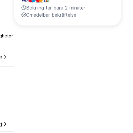
Bokning tar bara 2 minuter
Omedelbar bekräftelse
igheter
heter i
r
t