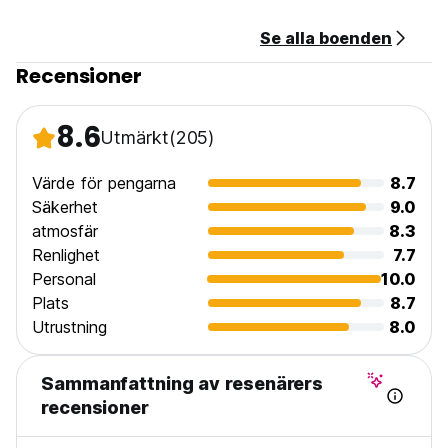
Stäng av ljuset och AC när du är ute ur sovrummet, utan att
äta eller dricka i rummet. (Auto-translated from original
Se alla boenden
language)
Recensioner
8.6
Utmärkt
(205)
Värde för pengarna
8.7
Säkerhet
9.0
atmosfär
8.3
Renlighet
7.7
Personal
10.0
Plats
8.7
Utrustning
8.0
Sammanfattning av resenärers
recensioner