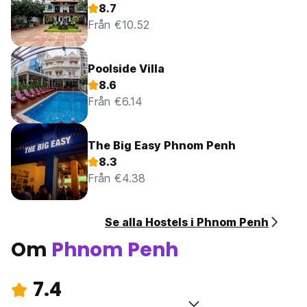
8.7
Från €10.52
Poolside Villa
8.6
Från €6.14
The Big Easy Phnom Penh
8.3
Från €4.38
Se alla Hostels i Phnom Penh
Om
Phnom Penh
7.4