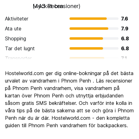
Mycket bra
(443 Recensioner)
Aktiviteter
7.6
Ata ute
7.9
Shopping
6.8
Tar det lugnt
6.8
Transporter
7.1
Sightseeing
7.8
Hostelworld.com ger dig online-bokningar på det bästa
Kultur
8.1
urvalet av vandrarhem i Phnom Penh . Läs recensioner
Festa
på Phnom Penh vandrarhem, visa vandrarhem på
7.2
kartan över Phnom Penh och utnyttja erbjudanden
Värde för pengarna
7.6
såsom gratis SMS bekräftelser. Och varför inte kolla in
våra tips på de bästa sakerna att se och göra i Phnom
Penh när du är där. Hostelworld.com - den kompletta
guiden till Phnom Penh vandrarhem för backpackers.