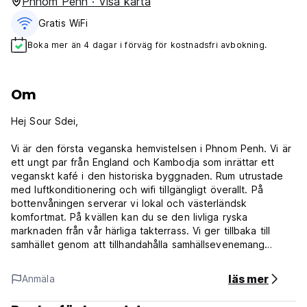
Phnom Penh · Visa karta
Gratis WiFi
Boka mer än 4 dagar i förväg för kostnadsfri avbokning.
Om
Hej Sour Sdei,
Vi är den första veganska hemvistelsen i Phnom Penh. Vi är
ett ungt par från England och Kambodja som inrättar ett
veganskt kafé i den historiska byggnaden. Rum utrustade
med luftkonditionering och wifi tillgängligt överallt. På
bottenvåningen serverar vi lokal och västerländsk
komfortmat. På kvällen kan du se den livliga ryska
marknaden från vår härliga takterrass. Vi ger tillbaka till
samhället genom att tillhandahålla samhällsevenemang
samtidigt som vi ger fem procent av all vinst till
underprivilegierade lokala barn.
läs mer
Anmäla
Vi ser fram emot att se dig hos oss!