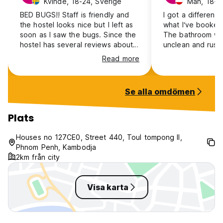
Kvinde, 18-24, Sverige
Man, 18-24
BED BUGS!! Staff is friendly and
I got a different
the hostel looks nice but I left as
what I‘ve booked
soon as I saw the bugs. Since the
The bathroom was
hostel has several reviews about
unclean and rusty
bedbugs they don’t seem to do
simply runs acros
Read more
anything about it.
is laid at an angl
super slippery! T
my toe, when I s
Se alla omdömen
bumped against th
this accomodatio
Plats
Houses no 127CE0, Street 440, Toul tompong II,
Phnom Penh, Kambodja
2km från city
Visa karta