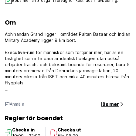
Boka mer än 3 dagar i förväg för kostnadsfri avbokning.
Om
Abhinandan Grand ligger i området Paltan Bazaar och Indian
Military Academy ligger 9 km bort.
Executive-rum för människor som förtjänar mer, här är en
fastighet som inte bara är idealiskt belägen utan också
erbjuder fräscht och bekvämt boende för resenärer, bara 5
minuters promenad från Dehraduns järnvägsstation, 20
minuters bilresa från ISBT och cirka 40 minuters bilresa från
Flygplats.
Det ligger i närheten av de lokala köpcentra,
distriktsdomstolar, klocktorn, banker och ledande offentliga
läs mer
Anmäla
skolor. Hotel Abhinandan Grand erbjuder eleganta rum för
att möta behoven hos den kräsna affärsresenären och
Regler för boendet
turisterna till överkomliga priser. Alla rum är elegant inredda
för maximal komfort och bekvämlighet.
Checka in
Checka ut
10:00 - 23:00
tills 08:00