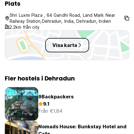
Plats
stanna enligt regeringens vistelse- och karantänpolicy för
gäster. (Auto-translated from original language)
Shri Luxmi Plaza , 64 Gandhi Road, Land Mark Near
Railway Station,Dehradun, India, Dehradun, Indien
2.2km från city
Visa karta
Fler hostels i Dehradun
9Backpackers
9.1
Från €1.84
Nomads House: Bunkstay Hotel and
Cafe