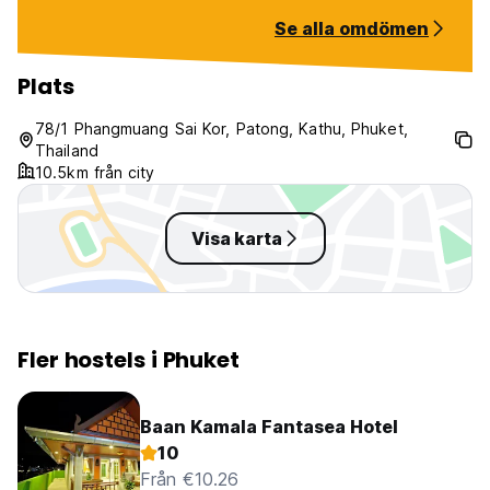
Se alla omdömen
Plats
78/1 Phangmuang Sai Kor, Patong, Kathu, Phuket,
Thailand
10.5km från city
Visa karta
Fler hostels i Phuket
Baan Kamala Fantasea Hotel
10
Från €10.26