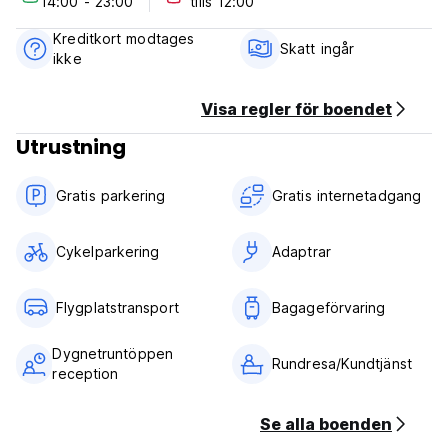
14:00 - 23:00
tills 12:00
före ankomst.
6) Frukost ingår inte.
Kreditkort modtages
7) Ingen rökning i rummet, men har rökområde. (Auto-
Skatt ingår
ikke
translated from original language)
Visa regler för boendet
Utrustning
Gratis parkering
Gratis internetadgang
Cykelparkering
Adaptrar
Flygplatstransport
Bagageförvaring
Dygnetruntöppen
Rundresa/Kundtjänst
reception
Se alla boenden