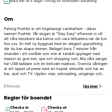
Boka mer än 6 dagar i förväg för kostnadsfri avbokning.
Om
Patong Poshtel är ett högklassigt vandrarhem - därav
namnet Poshtel. Vår slogan är "Stay Easy" eftersom vi vill
att våra besökare ska känna och vara lättsamma när de bor
hos oss. En helt ny byggnad med en elegant uppsättning
där du kan skapa minnen. Beläget bara 7 minuter från
stranden i ett område som inte är särskilt upptaget med
massor av god mat, spa och shopping runt. Alla våra sängar
har USB-laddare och en bekväm madrass. Översta våningen
är ett öppet utrymme med en tropisk atmosfär som har en
bar, spel och TV. Upplev nöje, avkoppling, umgänge och
glädje medan du bor hos oss på denna vackra ö Phuket!
läs mer
Anmäla
1) Incheckning från kl. 14.00
2) Utcheckning före kl. 12.00
Regler för boendet
3) Receptionens arbetstid: 24 timmar.
4) Betalning vid ankomst: Kontant och kreditkort
Checka in
Checka ut
5) Avbokning eller ändring måste göras 7 dagar i förväg