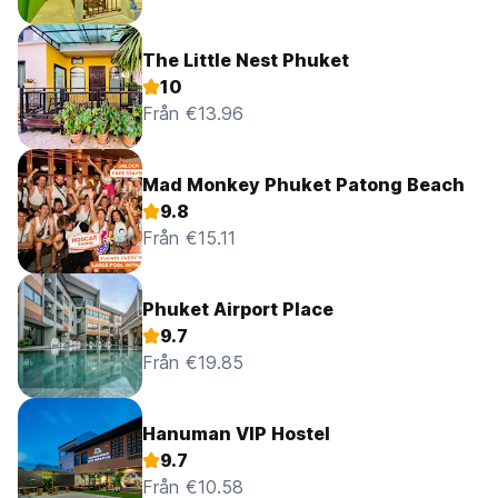
The Little Nest Phuket
10
Från €13.96
Mad Monkey Phuket Patong Beach
9.8
Från €15.11
Phuket Airport Place
9.7
Från €19.85
Hanuman VIP Hostel
9.7
Från €10.58