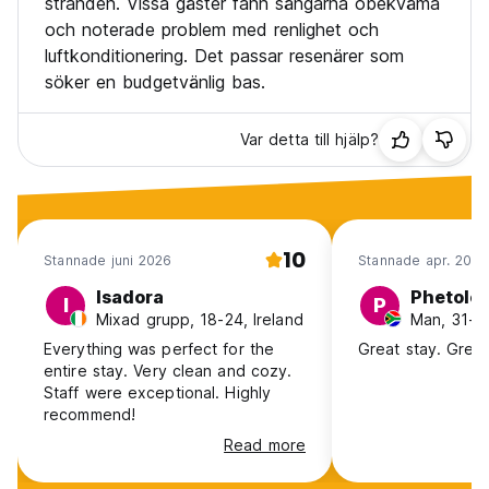
stranden. Vissa gäster fann sängarna obekväma
och noterade problem med renlighet och
luftkonditionering. Det passar resenärer som
söker en budgetvänlig bas.
Var detta till hjälp?
10
Stannade juni 2026
Stannade apr. 2026
Isadora
Phetolo
I
P
Mixad grupp, 18-24, Ireland
Man, 31-40
Everything was perfect for the
Great stay. Great
entire stay. Very clean and cozy.
Staff were exceptional. Highly
recommend!
Read more