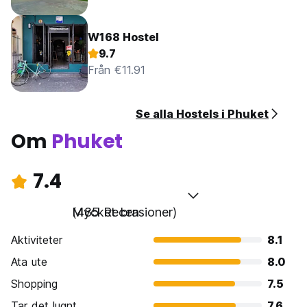
W168 Hostel
9.7
Från €11.91
Se alla Hostels i Phuket
Om
Phuket
7.4
Mycket bra
(485 Recensioner)
Aktiviteter
8.1
Ata ute
8.0
Shopping
7.5
Tar det lugnt
7.6