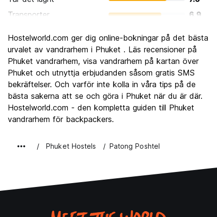
Transporter
6.9
Sightseeing
7.1
Hostelworld.com ger dig online-bokningar på det bästa
Kultur
6.3
urvalet av vandrarhem i Phuket . Läs recensioner på
Festa
Phuket vandrarhem, visa vandrarhem på kartan över
8.2
Phuket och utnyttja erbjudanden såsom gratis SMS
Värde för pengarna
7.1
bekräftelser. Och varför inte kolla in våra tips på de
bästa sakerna att se och göra i Phuket när du är där.
Hostelworld.com - den kompletta guiden till Phuket
vandrarhem för backpackers.
Phuket Hostels
Patong Poshtel