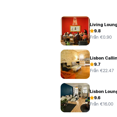
Living Loun
9.8
Från €0.90
Lisbon Calli
9.7
Från €22.47
Lisbon Loun
9.6
Från €16.00