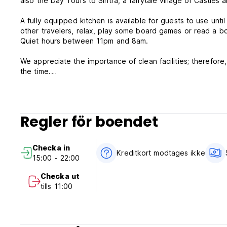
also the Day Tours to Sintra, a fairytale village of Castles 
A fully equipped kitchen is available for guests to use un
other travelers, relax, play some board games or read a b
Quiet hours between 11pm and 8am.
We appreciate the importance of clean facilities; therefore,
the time.
WIFI is free and available in all areas.
Important:
We do not have 24 hours or permanent reception. Check in is possible betwe
Regler för boendet
know your estimated time of arrival in advance so that we can ensur
result in delays to check in.
Checka in
Kreditkort modtages ikke
15:00 - 22:00
Checka ut
tills 11:00