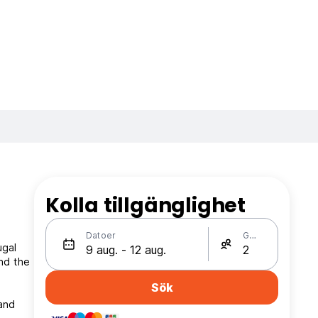
Kolla tillgänglighet
Datoer
Gäster
ugal
nd the
Sök
 and