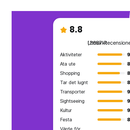
8.8
Utmärkt
(3687 Recensione
Aktiviteter
9
Ata ute
8
Shopping
8
Tar det lugnt
8
Transporter
9
Sightseeing
9
Kultur
9
Festa
8
Värde för