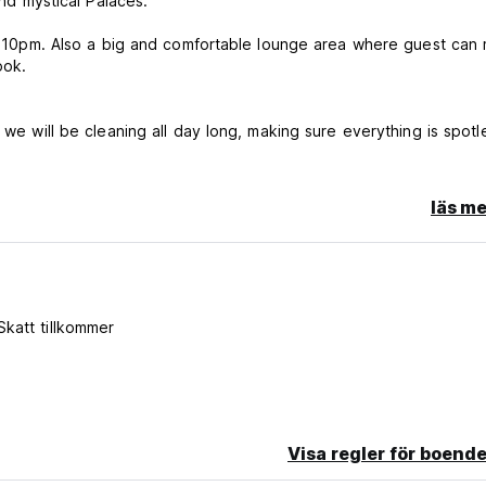
and mystical Palaces.
til 10pm. Also a big and comfortable lounge area where guest can
ook.
 we will be cleaning all day long, making sure everything is spotle
läs me
en 3pm and 10pm - it is important that you let us
e you have a smooth check in process. Failure to do so may
Skatt tillkommer
Visa regler för boende