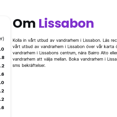
Om
Lissabon
r)
Kolla in vårt utbud av vandrarhem i Lissabon. Läs r
vårt utbud av vandrarhem i Lissabon över vår karta öv
.0
vandrarhem i Lissabons centrum, nära Bairro Alto elle
.8
vandrarhem att välja mellan. Boka vandrarhem i Liss
sms bekräftelser.
.2
.6
.0
.2
.2
.6