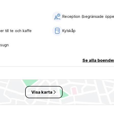
Reception (begränsade öppet
er till te och kaffe
Kylskåp
gsugn
Se alla boende
Visa karta