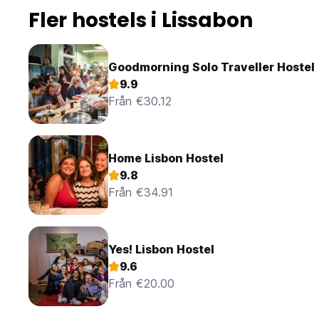
Fler hostels i Lissabon
Goodmorning Solo Traveller Hostel
9.9
Från €30.12
Home Lisbon Hostel
9.8
Från €34.91
Yes! Lisbon Hostel
9.6
Från €20.00