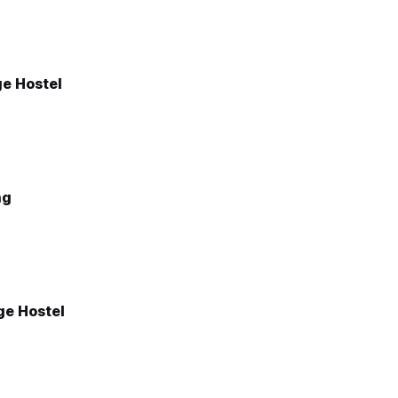
ge Hostel
ng
ge Hostel