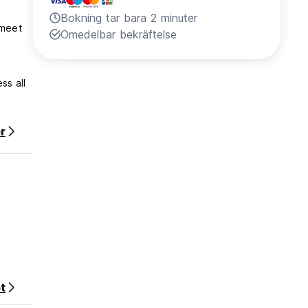
Bokning tar bara 2 minuter
 meet
Omedelbar bekräftelse
ss all
r
t