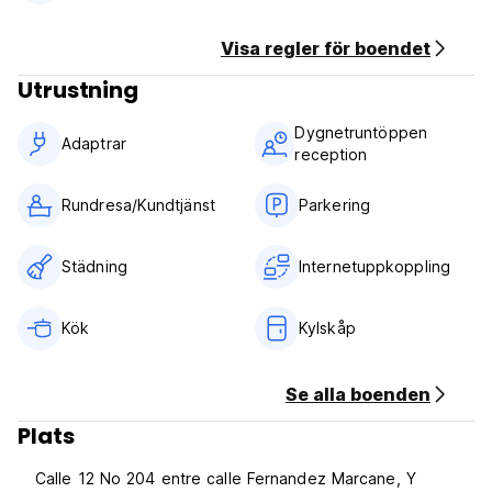
natten av din vistelse.
Incheckning från 11.00 till 23.00
Visa regler för boendet
Utcheckning före 12.00
Utrustning
Betalning kontant vid ankomst
Dygnetruntöppen
Skatter ingår
Adaptrar
reception
Frukost ingår ej
Allmän:
Rundresa/Kundtjänst
Parkering
24 timmars reception.
inget utegångsförbud
Inget speciellt skick (Auto-translated from original language)
Städning
Internetuppkoppling
Kök
Kylskåp
Se alla boenden
Plats
Calle 12 No 204 entre calle Fernandez Marcane, Y