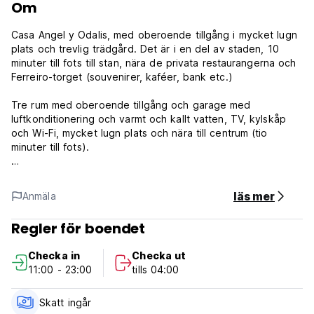
Om
Casa Angel y Odalis, med oberoende tillgång i mycket lugn
plats och trevlig trädgård. Det är i en del av staden, 10
minuter till fots till stan, nära de privata restaurangerna och
Ferreiro-torget (souvenirer, kaféer, bank etc.)
Tre rum med oberoende tillgång och garage med
luftkonditionering och varmt och kallt vatten, TV, kylskåp
och Wi-Fi, mycket lugn plats och nära till centrum (tio
minuter till fots).
Frukost, lunch och middag erbjuds eller så kan du besöka
flera närliggande restauranger. Vi tillhandahåller tvättservice
läs mer
Anmäla
och vi med största önskan att du ska ha en trevlig vistelse.
Säkerhet och förtroende med erfarenhet av turismservice
Regler för boendet
på hotell i territoriet.
Checka in
Checka ut
Casa Angel y Odalis policy och villkor:
11:00 - 23:00
tills 04:00
Avbokningsregler: 48h före ankomst. Vid sen avbokning
eller utebliven ankomst kommer du att debiteras den första
Skatt ingår