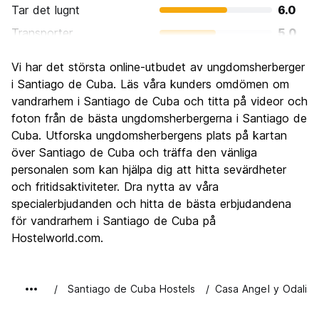
Tar det lugnt
6.0
Transporter
5.0
Sightseeing
6.0
Vi har det största online-utbudet av ungdomsherberger
Kultur
6.0
i Santiago de Cuba. Läs våra kunders omdömen om
Festa
vandrarhem i Santiago de Cuba och titta på videor och
5.0
foton från de bästa ungdomsherbergerna i Santiago de
Värde för pengarna
6.0
Cuba. Utforska ungdomsherbergens plats på kartan
över Santiago de Cuba och träffa den vänliga
personalen som kan hjälpa dig att hitta sevärdheter
och fritidsaktiviteter. Dra nytta av våra
specialerbjudanden och hitta de bästa erbjudandena
för vandrarhem i Santiago de Cuba på
Hostelworld.com.
Santiago de Cuba Hostels
Casa Angel y Odalis