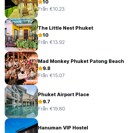
10
Från €10.23
The Little Nest Phuket
10
Från €13.92
Mad Monkey Phuket Patong Beach
9.8
Från €15.07
Phuket Airport Place
9.7
Från €19.80
Hanuman VIP Hostel