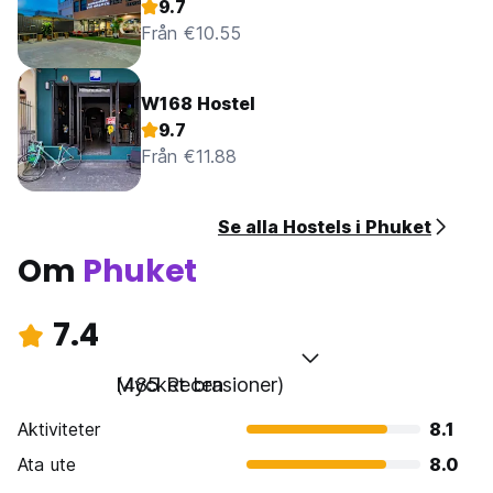
9.7
Från €10.55
W168 Hostel
9.7
Från €11.88
Se alla Hostels i Phuket
Om
Phuket
7.4
Mycket bra
(485 Recensioner)
Aktiviteter
8.1
Ata ute
8.0