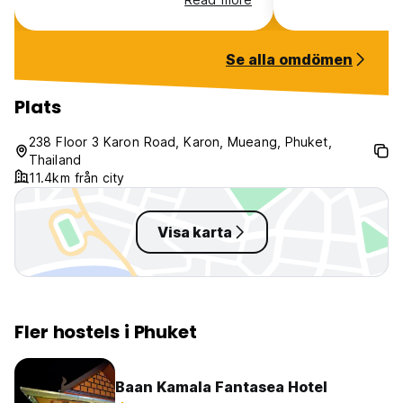
Se alla omdömen
Plats
238 Floor 3 Karon Road, Karon, Mueang, Phuket,
Thailand
11.4km från city
Visa karta
Fler hostels i Phuket
Baan Kamala Fantasea Hotel