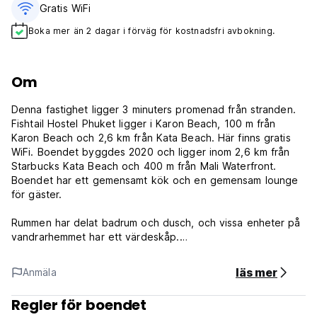
Gratis WiFi
Boka mer än 2 dagar i förväg för kostnadsfri avbokning.
Om
Denna fastighet ligger 3 minuters promenad från stranden.
Fishtail Hostel Phuket ligger i Karon Beach, 100 m från
Karon Beach och 2,6 km från Kata Beach. Här finns gratis
WiFi. Boendet byggdes 2020 och ligger inom 2,6 km från
Starbucks Kata Beach och 400 m från Mali Waterfront.
Boendet har ett gemensamt kök och en gemensam lounge
för gäster.
Rummen har delat badrum och dusch, och vissa enheter på
vandrarhemmet har ett värdeskåp.
Populära sevärdheter i närheten av Fishtail Hostel Phuket
läs mer
Anmäla
inkluderar Karon Temple Wat Suvarnkiri, Karon Night Market
och Karon Roundabout. Närmaste flygplats är Phukets
Regler för boendet
internationella flygplats, som ligger 42 km bort.