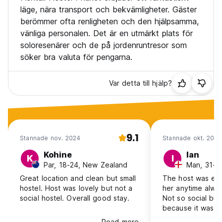
läge, nära transport och bekvämligheter. Gäster
berömmer ofta renligheten och den hjälpsamma,
vänliga personalen. Det är en utmärkt plats för
soloresenärer och de på jordenruntresor som
söker bra valuta för pengarna.
Var detta till hjälp?
9.1
Stannade nov. 2024
Stannade okt. 2024
Kohine
Ian
K
I
Par, 18-24, New Zealand
Man, 31-4
Great location and clean but small
The host was exc
hostel. Host was lovely but not a
her anytime alway
social hostel. Overall good stay.
Not so social but
because it was a 
Read more