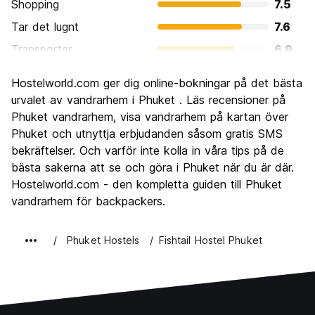
Shopping
7.5
Tar det lugnt
7.6
Transporter
6.9
Sightseeing
7.1
Hostelworld.com ger dig online-bokningar på det bästa
Kultur
6.3
urvalet av vandrarhem i Phuket . Läs recensioner på
Festa
Phuket vandrarhem, visa vandrarhem på kartan över
8.2
Phuket och utnyttja erbjudanden såsom gratis SMS
Värde för pengarna
7.1
bekräftelser. Och varför inte kolla in våra tips på de
bästa sakerna att se och göra i Phuket när du är där.
Hostelworld.com - den kompletta guiden till Phuket
vandrarhem för backpackers.
Phuket Hostels
Fishtail Hostel Phuket