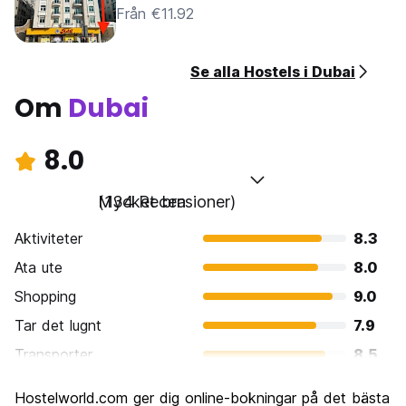
Från €11.92
Se alla Hostels i Dubai
Om
Dubai
8.0
Mycket bra
(134 Recensioner)
Aktiviteter
8.3
Ata ute
8.0
Shopping
9.0
Tar det lugnt
7.9
Transporter
8.5
Sightseeing
8.2
Hostelworld.com ger dig online-bokningar på det bästa