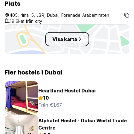
Plats
405, rimal 5, JBR, Dubai, Förenade Arabemiraten
19.6km från city
Visa karta
Fler hostels i Dubai
Heartland Hostel Dubai
10
Från €1.67
Alphatel Hostel - Dubai World Trade
Centre