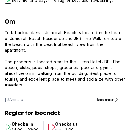
Boka mer än 2 dagar i förväg för kostnadsfri avbokning.
Om
York backpackers - Jumeirah Beach is located in the heart
of Jumeirah Beach Residence and JBR The Walk, on top of
the beach with the beautiful beach view from the
apartment.
The property is located next to the Hilton Hotel JBR. The
beach, clubs, pubs, shops, groceries, pool and gym is
almost zero min walking from the building. Best place for
tourist, and excellent place to meet and socialize with other
travelers.
York backpackers has a shared kitchen, a terrace, an
läs mer
Anmäla
outdoor swimming pool, fitness centre, evening
entertainment and a 24-hour front desk.
Regler för boendet
York Backpackers - Terms & Conditions:
Checka in
Checka ut
14:00 - 23:00
tills 12:00