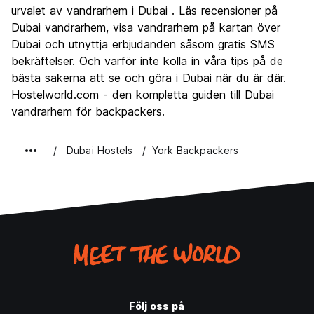
Kultur
7.5
urvalet av vandrarhem i Dubai . Läs recensioner på
Festa
Dubai vandrarhem, visa vandrarhem på kartan över
7.2
Dubai och utnyttja erbjudanden såsom gratis SMS
Värde för pengarna
7.3
bekräftelser. Och varför inte kolla in våra tips på de
bästa sakerna att se och göra i Dubai när du är där.
Hostelworld.com - den kompletta guiden till Dubai
vandrarhem för backpackers.
Dubai Hostels
York Backpackers
Följ oss på