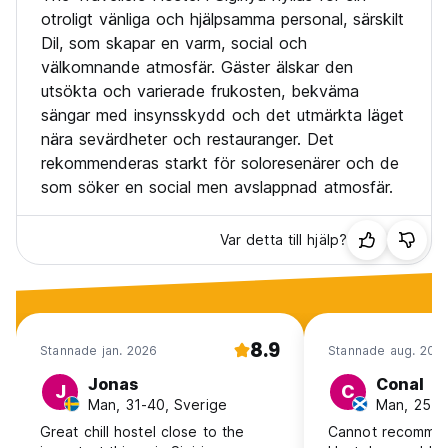
otroligt vänliga och hjälpsamma personal, särskilt
Dil, som skapar en varm, social och
välkomnande atmosfär. Gäster älskar den
utsökta och varierade frukosten, bekväma
sängar med insynsskydd och det utmärkta läget
nära sevärdheter och restauranger. Det
rekommenderas starkt för soloresenärer och de
som söker en social men avslappnad atmosfär.
Var detta till hjälp?
8.9
Stannade jan. 2026
Stannade aug. 202
Jonas
Conal
J
C
Man, 31-40, Sverige
Man, 25-3
Great chill hostel close to the
Cannot recommen