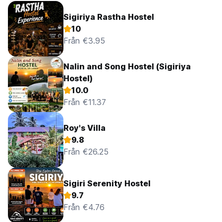
Sigiriya Rastha Hostel
10
Från €3.95
Nalin and Song Hostel (Sigiriya
Hostel)
10.0
Från €11.37
Roy's Villa
9.8
Från €26.25
Sigiri Serenity Hostel
9.7
Från €4.76