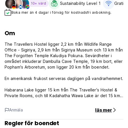
Sustainability Level 1
Gratis 
10+ värd
Boka mer än 4 dagar i förväg för kostnadsfri avbokning.
Om
The Travellers Hostel ligger 2,2 km från Wildlife Range
Office - Sigiriya, 2,9 km från Sigiriya Museum och 13 km från
The Forgotten Temple Kaludiya Pokuna. Sevärdheter i
området inkluderar Dambulla Cave Temple, 19 km bort, eller
Popham's Arboretum, som ligger 20 km från boendet.
En amerikansk frukost serveras dagligen på vandrarhemmet.
Habarana Lake ligger 15 km från The Traveller's Hostel &
Private Rooms, och till Kadahatha Wawa Lake är det 15 km.
Närmaste flygplats är Sigiriyas flygplats, som ligger 10 km
bort.
läs mer
Anmäla
Villkor:
Regler för boendet
Avbokningsregler: 3 dagar före ankomst. Vid sen avbokning