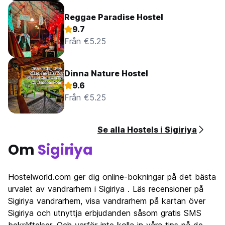
Reggae Paradise Hostel
9.7
Från €5.25
Dinna Nature Hostel
9.6
Från €5.25
Se alla Hostels i Sigiriya
Om
Sigiriya
Hostelworld.com ger dig online-bokningar på det bästa
urvalet av vandrarhem i Sigiriya . Läs recensioner på
Sigiriya vandrarhem, visa vandrarhem på kartan över
Sigiriya och utnyttja erbjudanden såsom gratis SMS