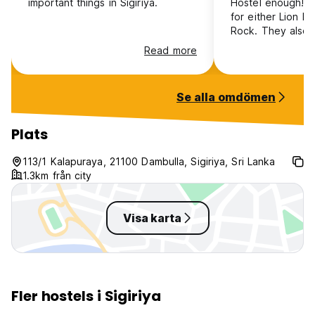
important things in Sigiriya.
Hostel enough! Lo
for either Lion R
Rock. They also r
for a reasonable p
Read more
massive in size, 
that socialising is
and a lot of tha
Se alla omdömen
Dil who runs the
member of staff 
attentive! If you
Plats
option with great
chilled vibes, thi
113/1 Kalapuraya, 21100 Dambulla, Sigiriya, Sri Lanka
you!
1.3km från city
Visa karta
Fler hostels i Sigiriya