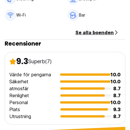
Wi-Fi
Bar
Se alla boenden
Recensioner
9.3
Superb
(7)
Värde för pengarna
10.0
Säkerhet
10.0
atmosfär
8.7
Renlighet
8.7
Personal
10.0
Plats
9.3
Utrustning
8.7