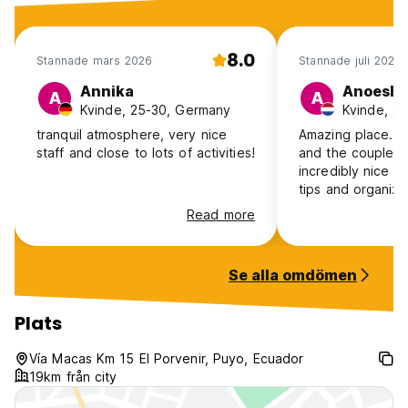
8.0
Stannade mars 2026
Stannade juli 2023
Annika
Anoesh
A
A
Kvinde, 25-30, Germany
Kvinde, 25
tranquil atmosphere, very nice
Amazing place. S
staff and close to lots of activities!
and the couple i
incredibly nice an
tips and organiz
experience tour e
Read more
bike and the do
cozy. I met so m
there! Stayed 3 
Se alla omdömen
it!! Hope you r
stayed, I recomm
come to there to
Plats
amazing :)
Vía Macas Km 15 El Porvenir, Puyo, Ecuador
19km från city