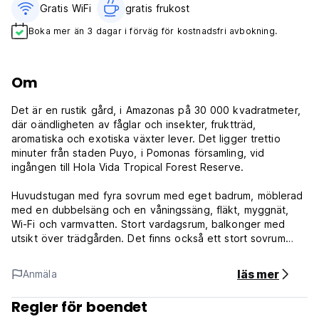
Gratis WiFi
gratis frukost‎
Boka mer än 3 dagar i förväg för kostnadsfri avbokning.
Om
Det är en rustik gård, i Amazonas på 30 000 kvadratmeter,
där oändligheten av fåglar och insekter, fruktträd,
aromatiska och exotiska växter lever. Det ligger trettio
minuter från staden Puyo, i Pomonas församling, vid
ingången till Hola Vida Tropical Forest Reserve.
Huvudstugan med fyra sovrum med eget badrum, möblerad
med en dubbelsäng och en våningssäng, fläkt, myggnät,
Wi-Fi och varmvatten. Stort vardagsrum, balkonger med
utsikt över trädgården. Det finns också ett stort sovrum
med delat badrum, bekväma sängar med laddare för dina
enheter och gemensamma utrymmen med hängmattor,
läs mer
Anmäla
parasoller, duschar, i en fascinerande vilsam naturlig miljö,
det finns ett gemensamt kök och campingplats.
Regler för boendet