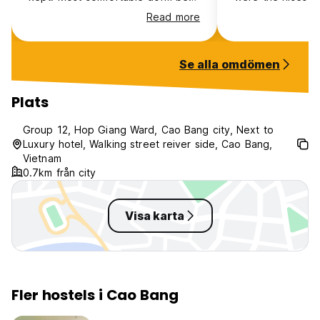
I’ve stayed in!
(the beds were 
Read more
comfy). Would def
recommend
Se alla omdömen
Plats
Group 12, Hop Giang Ward, Cao Bang city, Next to
Luxury hotel, Walking street reiver side, Cao Bang,
Vietnam
0.7km från city
Visa karta
Fler hostels i Cao Bang