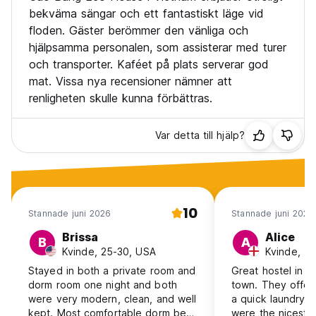
bekväma sängar och ett fantastiskt läge vid
floden. Gäster berömmer den vänliga och
hjälpsamma personalen, som assisterar med turer
och transporter. Kaféet på plats serverar god
mat. Vissa nya recensioner nämner att
renligheten skulle kunna förbättras.
Var detta till hjälp?
10
Stannade juni 2026
Stannade juni 2026
Brissa
Alice
B
A
Kvinde, 25-30, USA
Kvinde, 18
Stayed in both a private room and
Great hostel in t
dorm room one night and both
town. They offer 
were very modern, clean, and well
a quick laundry s
kept. Most comfortable dorm bed
were the nicest 