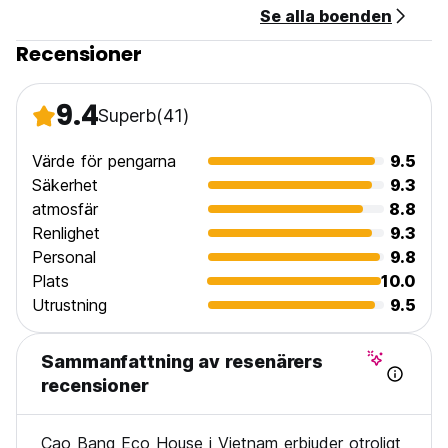
Se alla boenden
Recensioner
9.4
Superb
(41)
Värde för pengarna
9.5
Säkerhet
9.3
atmosfär
8.8
Renlighet
9.3
Personal
9.8
Plats
10.0
Utrustning
9.5
Sammanfattning av resenärers
recensioner
Cao Bang Eco House i Vietnam erbjuder otroligt