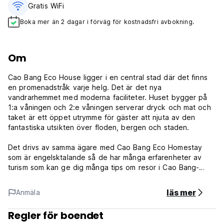
Gratis WiFi
Boka mer än 2 dagar i förväg för kostnadsfri avbokning.
Om
Cao Bang Eco House ligger i en central stad där det finns
en promenadstråk varje helg. Det är det nya
vandrarhemmet med moderna faciliteter. Huset bygger på
1:a våningen och 2:e våningen serverar dryck och mat och
taket är ett öppet utrymme för gäster att njuta av den
fantastiska utsikten över floden, bergen och staden.
Det drivs av samma ägare med Cao Bang Eco Homestay
som är engelsktalande så de har många erfarenheter av
turism som kan ge dig många tips om resor i Cao Bang-
provinsen och hjälpa dig att boka bussar. Det erbjuder
också motorcykel att hyra, rundturer med lätt förare och
läs mer
Anmäla
tvättservice. Du kan komma när som helst för att njuta av
mat och kaffe även om du inte bor här, vi kan hjälpa dig
Regler för boendet
hela vägen för att göra din resa enklare och bättre. Det är