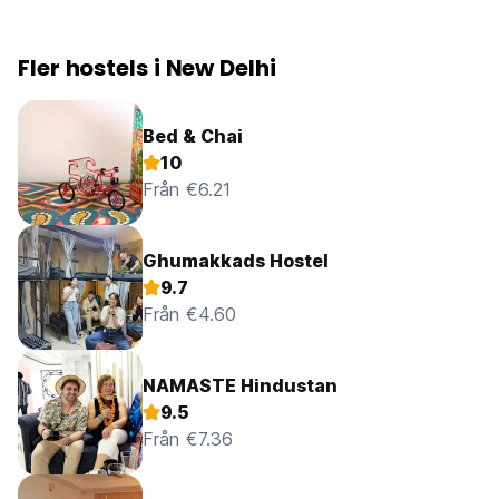
Fler hostels i New Delhi
Bed & Chai
10
Från €6.21
Ghumakkads Hostel
9.7
Från €4.60
NAMASTE Hindustan
9.5
Från €7.36