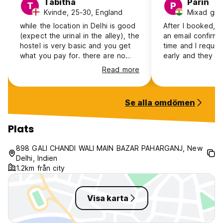
Tabitha
Parin
T
P
Kvinde, 25-30, England
Mixad grup
while the location in Delhi is good
After I booked, th
(expect the urinal in the alley), the
an email confirmi
hostel is very basic and you get
time and I reque
what you pay for. there are no
early and they a
curtains, so little privacy, and the
so nice of them.
Read more
shower didnt work. the bathroom
called me and sh
looked like it was rarely cleaned,
make sure I find i
and we had to ask the bins to be
without hassle. Th
Se alla omdömen
changed. they let me leave my
reception, every
bag in the room after checkout
smooth and very 
until the evening, but they later
Even the room wa
Plats
moved belonings downstairs and
everything provid
wouldnt let me back in the room
the pahadganj ma
898 GALI CHANDI WALI MAIN BAZAR PAHARGANJ, New
to check i had everything (so i
stay and worth t
Delhi, Indien
lost my shampoo/soap)
Definitely recom
1.2km från city
Visa karta