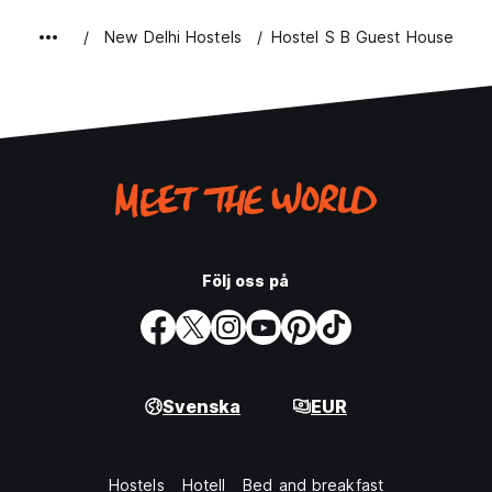
New Delhi Hostels
Hostel S B Guest House
Följ oss på
Svenska
EUR
Hostels
Hotell
Bed and breakfast