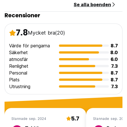
Se alla boenden
Recensioner
7.8
Mycket bra
(20)
Värde för pengarna
8.7
Säkerhet
8.0
atmosfär
6.0
Renlighet
7.3
Personal
8.7
Plats
8.7
Utrustning
7.3
5.7
Stannade sep. 2024
Stannade sep. 202