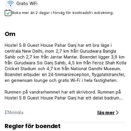
Gratis WiFi
Boka mer än 2 dagar i förväg för kostnadsfri avbokning.
Om
Hostel S B Guest House Pahar Ganj har ett bra läge i
centrala New Delhi, inom 2,7 km från Gurudwara Bangla
Sahib och 2,7 km från Jantar Mantar. Boendet ligger 3,9 km
från Gurudwara Sis Ganj Sahib, 4,5 km från Feroz Shah Kotla
Cricket Stadium och 4,7 km från National Gandhi Museum.
Boendet erbjuder en 24-timmarsreception, flygplatstransfer,
en gemensam lounge och gratis Wi-Fi i hela fastigheten.
Rummen på vandrarhemmet har ett skrivbord. Rummen på
Hostel S B Guest House Pahar Ganj har ett delat badrum
med dusch och gratis badprodukter, en platt-TV och
luftkonditionering. Vissa rum har en terrass. På boendet
läs mer
Anmäla
ingår sängkläder och handdukar i varje rum.
Regler för boendet
Boendet har en frisörsalong och ett businesscenter.