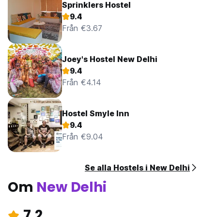
Sprinklers Hostel
9.4
Från €3.67
Joey's Hostel New Delhi
9.4
Från €4.14
Hostel Smyle Inn
9.4
Från €9.04
Se alla Hostels i New Delhi
Om
New Delhi
7.2