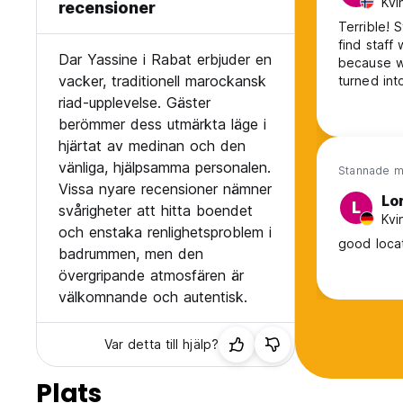
Kvi
recensioner
Terrible! 
find staff
Dar Yassine i Rabat erbjuder en
because w
vacker, traditionell marockansk
turned int
between th
riad-upplevelse. Gäster
didn’t see
berömmer dess utmärkta läge i
we were s
hjärtat av medinan och den
too…
vänliga, hjälpsamma personalen.
Stannade m
Vissa nyare recensioner nämner
Lo
L
svårigheter att hitta boendet
Kvi
och enstaka renlighetsproblem i
good locat
badrummen, men den
övergripande atmosfären är
välkomnande och autentisk.
Var detta till hjälp?
Plats