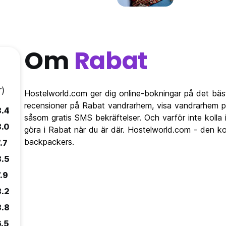
Om
Rabat
r)
Hostelworld.com ger dig online-bokningar på det bäs
recensioner på Rabat vandrarhem, visa vandrarhem p
8.4
såsom gratis SMS bekräftelser. Och varför inte kolla
8.0
göra i Rabat när du är där. Hostelworld.com - den ko
backpackers.
.7
8.5
.9
8.2
8.8
6.5