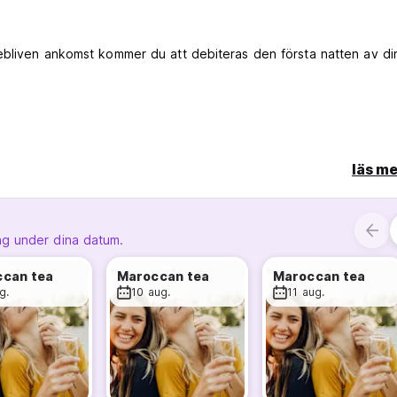
ebliven ankomst kommer du att debiteras den första natten av di
läs me
ng under dina datum.
can tea
Maroccan tea
Maroccan tea
 säker och sober miljö för alla gäster.
g.
10 aug.
11 aug.
 hälsosammare och trevligare miljö för alla gäster.
 andra gästers integritet och egendom.
Detta för att säkerställa att alla gäster kan få en god natts sömn. 