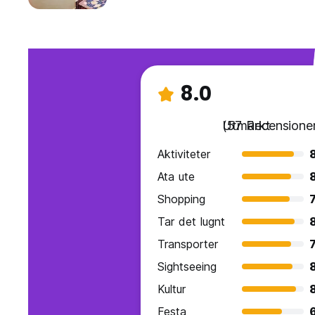
8.0
Utmärkt
(57 Recensione
Aktiviteter
Ata ute
Shopping
7
Tar det lugnt
Transporter
7
Sightseeing
Kultur
Festa