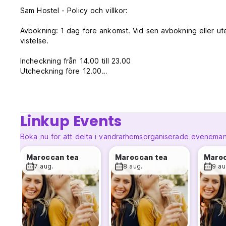
Sam Hostel - Policy och villkor:
Avbokning: 1 dag före ankomst. Vid sen avbokning eller ut
vistelse.
Incheckning från 14.00 till 23.00
Utcheckning före 12.00
Betalning kontant vid ankomst
Skatter ingår
Linkup Events
Frukost ingår ej
Boka nu för att delta i vandrarhemsorganiserade evenema
Allmän:
24 timmars reception.
Maroccan tea
Maroccan tea
Maroc
Ingen alkohol: Denna regel är utformad för att skapa en mer
7 aug.
8 aug.
9 au
Rökning förbjuden: Denna regel är utformad för att skapa en
Respekt för andra gäster: Alla gäster förväntas respektera
Tysta timmar: Tysta timmar är i kraft från 23:00 till 07:00. 
translated from original language)