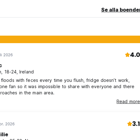
Se alla boende
4.0
li 2026
c
, 18-24, Ireland
 floods with feces every time you flush, fridge doesn’t work,
ne fan so it was impossible to share with everyone and there
roaches in the main area.
Read more
3.1
pr. 2026
ilie