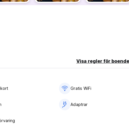
Visa regler för boende
ykort
Gratis WiFi
m
Adaptrar
rvaring