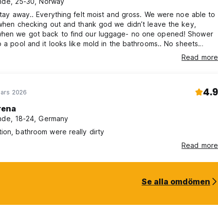
nde, 25-30, Norway
Stay away.. Everything felt moist and gross. We were noe able to
 when checking out and thank god we didn’t leave the key,
hen we got back to find our luggage- no one opened! Shower
o a pool and it looks like mold in the bathrooms.. No sheets
e moist bed and the blankets. Staff when checking in really
Read more
m happy to be there at all and we were told to pay more than
upposed to- had paid part of it already in app. Wrong address
4.9
ars 2026
rena
nde, 18-24, Germany
ion, bathroom were really dirty
Read more
Se alla omdömen