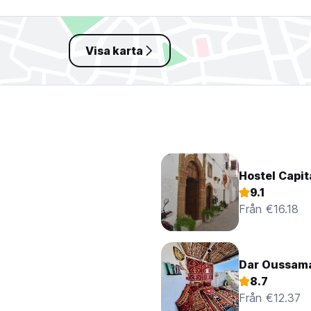
Visa karta
Hostel Capit
9.1
Från €16.18
Dar Oussam
8.7
Från €12.37