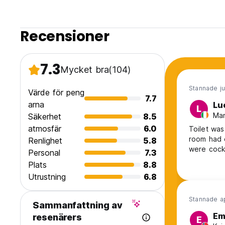
Recensioner
7.3
Mycket bra
(104)
Stannade ju
Värde för peng
7.7
arna
Lu
L
Man
Säkerhet
8.5
atmosfär
6.0
Toilet was
room had o
Renlighet
5.8
were cock
Personal
7.3
Plats
8.8
Utrustning
6.8
Stannade a
Sammanfattning av
Em
resenärers
E