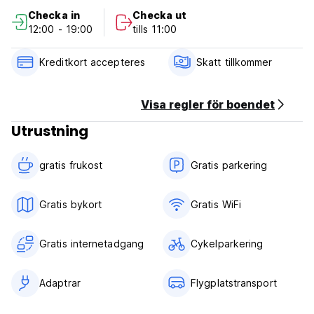
Avbokningsregler: 1 dag före ankomst. Vid sen avbokning
Checka in
Checka ut
eller utebliven ankomst kommer du att debiteras den första
12:00 - 19:00
tills 11:00
natten av din vistelse.
Incheckning från 12.00
Kreditkort accepteres
Skatt tillkommer
Utcheckning före 11.00
Betalning vid ankomst med kontanter, kredit- och betalkort
Visa regler för boendet
Skatter ingår ej - beläggningsskatt 17,00 %
Utrustning
Inklusive frukost
Allmän:
gratis frukost‎
Gratis parkering
Reception fram till kl. 20.00
inget utegångsförbud
Inga husdjur tillåtna (Auto-translated from original language)
Gratis bykort
Gratis WiFi
Gratis internetadgang
Cykelparkering
Adaptrar
Flygplatstransport