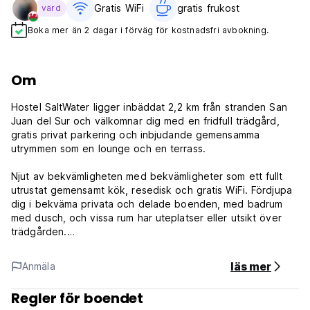
Gratis WiFi
gratis frukost‎
värd
Boka mer än 2 dagar i förväg för kostnadsfri avbokning.
Om
Hostel SaltWater ligger inbäddat 2,2 km från stranden San
Juan del Sur och välkomnar dig med en fridfull trädgård,
gratis privat parkering och inbjudande gemensamma
utrymmen som en lounge och en terrass.
Njut av bekvämligheten med bekvämligheter som ett fullt
utrustat gemensamt kök, resedisk och gratis WiFi. Fördjupa
dig i bekväma privata och delade boenden, med badrum
med dusch, och vissa rum har uteplatser eller utsikt över
trädgården.
På Hostel SaltWater ingår frukost och handdukar.
läs mer
Anmäla
Vandrarhemmets regler och villkor för saltvatten:
Regler för boendet