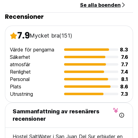
Se alla boenden
Recensioner
7.9
Mycket bra
(151)
Värde för pengarna
8.3
Säkerhet
7.6
atmosfär
7.7
Renlighet
7.4
Personal
8.1
Plats
8.6
Utrustning
7.3
Sammanfattning av resenärers
recensioner
Hostel SaltWater i San Juan Del Sur erbjuder en