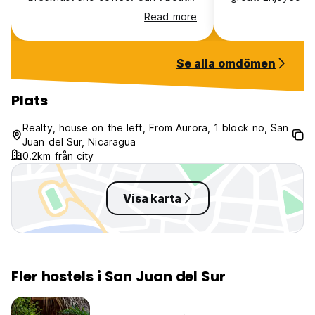
for the price!
mornings, and be
Read more
the community ki
meals, and eat w
sunset. The staf
Se alla omdömen
helpful and nice 
Plats
Realty, house on the left, From Aurora, 1 block no, San
Juan del Sur, Nicaragua
0.2km från city
Visa karta
Fler hostels i San Juan del Sur