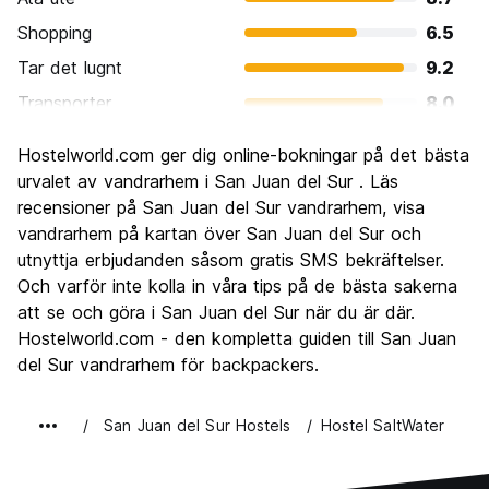
Shopping
6.5
Tar det lugnt
9.2
Transporter
8.0
Sightseeing
7.1
Hostelworld.com ger dig online-bokningar på det bästa
Kultur
7.3
urvalet av vandrarhem i San Juan del Sur . Läs
Festa
recensioner på San Juan del Sur vandrarhem, visa
8.9
vandrarhem på kartan över San Juan del Sur och
Värde för pengarna
8.6
utnyttja erbjudanden såsom gratis SMS bekräftelser.
Och varför inte kolla in våra tips på de bästa sakerna
att se och göra i San Juan del Sur när du är där.
Hostelworld.com - den kompletta guiden till San Juan
del Sur vandrarhem för backpackers.
San Juan del Sur Hostels
Hostel SaltWater