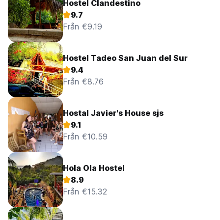
Hostel Clandestino
9.7
Från €9.19
Hostel Tadeo San Juan del Sur
9.4
Från €8.76
Hostal Javier's House sjs
9.1
Från €10.59
Hola Ola Hostel
8.9
Från €15.32