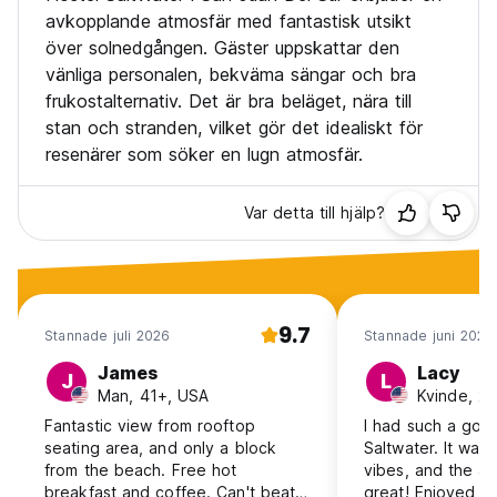
avkopplande atmosfär med fantastisk utsikt
över solnedgången. Gäster uppskattar den
vänliga personalen, bekväma sängar och bra
frukostalternativ. Det är bra beläget, nära till
stan och stranden, vilket gör det idealiskt för
resenärer som söker en lugn atmosfär.
Var detta till hjälp?
9.7
Stannade juli 2026
Stannade juni 2026
James
Lacy
J
L
Man, 41+, USA
Kvinde, 2
Fantastic view from rooftop
I had such a goo
seating area, and only a block
Saltwater. It was
from the beach. Free hot
vibes, and the a
breakfast and coffee. Can't beat it
great! Enjoyed br