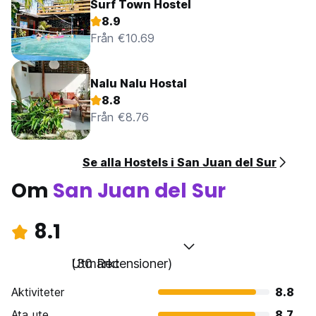
Surf Town Hostel
8.9
Från €10.69
Nalu Nalu Hostal
8.8
Från €8.76
Se alla Hostels i San Juan del Sur
Om
San Juan del Sur
8.1
Utmärkt
(30 Recensioner)
Aktiviteter
8.8
Ata ute
8.7