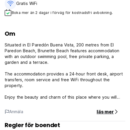
Gratis WiFi
Boka mer än 2 dagar i förväg för kostnadsfri avbokning.
Om
Situated in El Paredón Buena Vista, 200 metres from El
Paredon Beach, Brunette Beach features accommodation
with an outdoor swimming pool, free private parking, a
garden and a terrace.
The accommodation provides a 24-hour front desk, airport
transfers, room service and free WiFi throughout the
property.
Enjoy the beauty and charm of this place where you will
feel super comfortable and if that wasn't enough, we are
only 90 metres from the beach.
läs mer
Anmäla
Brunette Beach Policy and Condition:
Regler för boendet