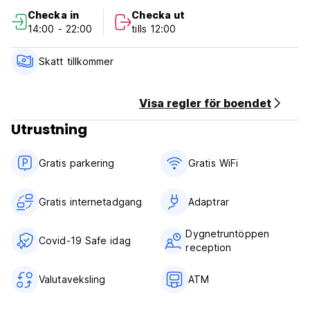
Cancellation Policy: 1 days before arrival.In case of a late
Checka in
Checka ut
cancellation or No Show, you will be charged the first night
14:00 - 22:00
tills 12:00
of your stay.
Check in from 14.00 to 22.00
Skatt tillkommer
Check out before 12.00
Payment upon arrival by cash
Visa regler för boendet
Taxes not included (6%)
Utrustning
Breakfast not included
General:
Gratis parkering
Gratis WiFi
24 hours reception.
No special conditions
Gratis internetadgang
Adaptrar
Dygnetruntöppen
Covid-19 Safe idag
reception
Valutaveksling
ATM