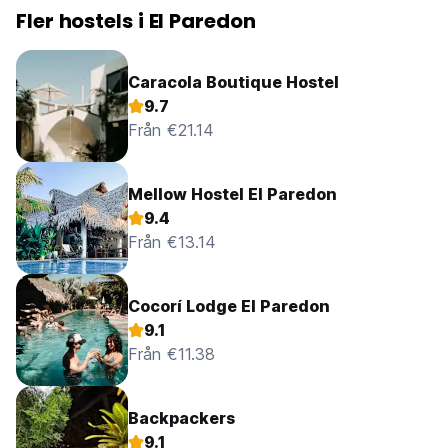
Fler hostels i El Paredon
Caracola Boutique Hostel
9.7
Från €21.14
Mellow Hostel El Paredon
9.4
Från €13.14
Cocorí Lodge El Paredon
9.1
Från €11.38
Backpackers
9.1