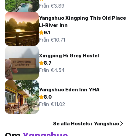
Från €3.89
Yangshuo Xingping This Old Place
Li-River Inn
9.1
Från €10.71
Xingping Hi Grey Hostel
8.7
Från €4.54
Yangshuo Eden Inn YHA
8.0
Från €11.02
Se alla Hostels i Yangshuo
Om
Yangshuo