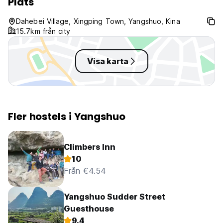
Plats
Dahebei Village, Xingping Town, Yangshuo, Kina
15.7km från city
Visa karta
Fler hostels i Yangshuo
Climbers Inn
10
Från €4.54
Yangshuo Sudder Street
Guesthouse
9.4