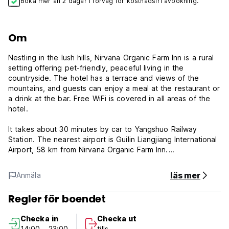
Boka mer än 2 dagar i förväg för kostnadsfri avbokning.
Om
Nestling in the lush hills, Nirvana Organic Farm Inn is a rural
setting offering pet-friendly, peaceful living in the
countryside. The hotel has a terrace and views of the
mountains, and guests can enjoy a meal at the restaurant or
a drink at the bar. Free WiFi is covered in all areas of the
hotel.
It takes about 30 minutes by car to Yangshuo Railway
Station. The nearest airport is Guilin Liangjiang International
Airport, 58 km from Nirvana Organic Farm Inn.
Each guestroom here are abundant in natural light and
läs mer
Anmäla
offers beautiful views of the green mountain or the luxuriant
garden. A cable TV, a working desk and a closet are set in
Regler för boendet
each unit. There is an en suite bathroom, where you may
find a shower, slippers, free toiletries and a hairdryer.
Checka in
Checka ut
14:00 - 23:00
tills