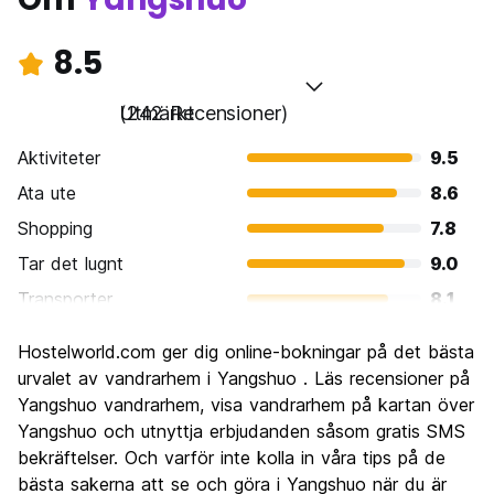
8.5
Utmärkt
(242 Recensioner)
Aktiviteter
9.5
Ata ute
8.6
Shopping
7.8
Tar det lugnt
9.0
Transporter
8.1
Sightseeing
9.3
Hostelworld.com ger dig online-bokningar på det bästa
Kultur
8.1
urvalet av vandrarhem i Yangshuo . Läs recensioner på
Festa
Yangshuo vandrarhem, visa vandrarhem på kartan över
8.0
Yangshuo och utnyttja erbjudanden såsom gratis SMS
Värde för pengarna
8.5
bekräftelser. Och varför inte kolla in våra tips på de
bästa sakerna att se och göra i Yangshuo när du är