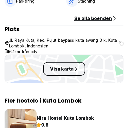
Parkering
Städning
Se alla boenden
Plats
Jl. Raya Kuta, Kec. Pujut baypass kuta awang 3 k, Kuta
Lombok, Indonesien
6.1km från city
Visa karta
Fler hostels i Kuta Lombok
Nira Hostel Kuta Lombok
9.8