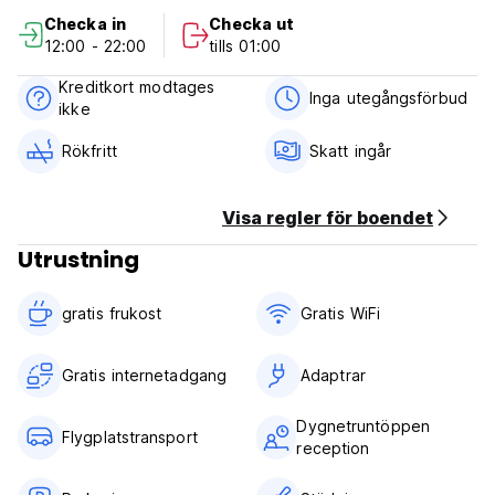
Checka in
Checka ut
we looking for forward to welcoming you
12:00 - 22:00
tills 01:00
Check -in
Kreditkort modtages
14:00 - 22:00
Inga utegångsförbud
ikke
Check out
07:30 -12:00
Rökfritt
Skatt ingår
child policies
children of any age are welcome
Visa regler för boendet
children aged 6 years and above are
considered adult at this property
Utrustning
there no capacity for extra bed at this property
gratis frukost‎
Gratis WiFi
there is no age requirement for check in
pets are not allowed in this property
Gratis internetadgang
Adaptrar
Dygnetruntöppen
Flygplatstransport
reception