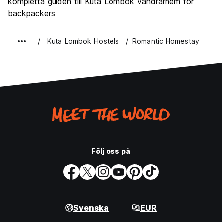
kompletta guiden till Kuta Lombok vandrarhem för
backpackers.
Kuta Lombok Hostels
Romantic Homestay
Följ oss på
Svenska
EUR