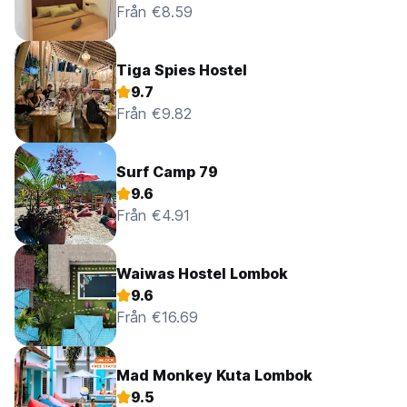
Från €8.59
Tiga Spies Hostel
9.7
Från €9.82
Surf Camp 79
9.6
Från €4.91
Waiwas Hostel Lombok
9.6
Från €16.69
Mad Monkey Kuta Lombok
9.5