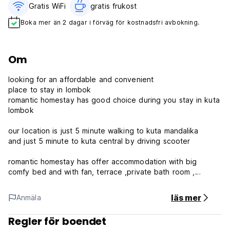
Gratis WiFi
gratis frukost‎
Boka mer än 2 dagar i förväg för kostnadsfri avbokning.
Om
looking for an affordable and convenient
place to stay in lombok
romantic homestay has good choice during you stay in kuta
lombok
our location is just 5 minute walking to kuta mandalika
and just 5 minute to kuta central by driving scooter
romantic homestay has offer accommodation with big
comfy bed and with fan, terrace ,private bath room ,
with ocean view
läs mer
Anmäla
we are perfect accommodation for
couple ,individual ,short term travellers or long term guest
Regler för boendet
seeking a peaceful stay and environment