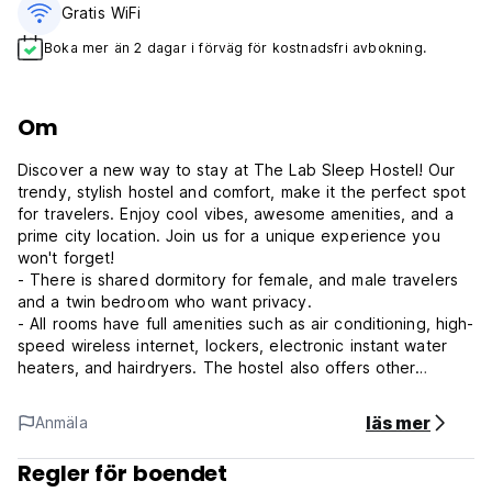
Gratis WiFi
Boka mer än 2 dagar i förväg för kostnadsfri avbokning.
Om
Discover a new way to stay at The Lab Sleep Hostel! Our
trendy, stylish hostel and comfort, make it the perfect spot
for travelers. Enjoy cool vibes, awesome amenities, and a
prime city location. Join us for a unique experience you
won't forget!
- There is shared dormitory for female, and male travelers
and a twin bedroom who want privacy.
- All rooms have full amenities such as air conditioning, high-
speed wireless internet, lockers, electronic instant water
heaters, and hairdryers. The hostel also offers other
services such as a laundry machine for self-service,
microwave, food, and cocktail bar.
läs mer
Anmäla
- The nearest bus station is only 3 minutes on foot and
across Chiang Rai Night bazaar.
Regler för boendet
- About a 20-minute drive away from the airport and we