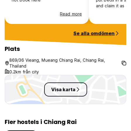
and claim it as a 
only one there an
Read more
the only one in t
sleeping there al
eerie and i didn’t
Se alla omdömen
Plats
869/36 Vieang, Mueang Chiang Rai, Chiang Rai,
Thailand
0.2km från city
Visa karta
Fler hostels i Chiang Rai