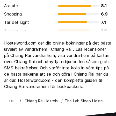
Ata ute
8.1
Shopping
6.9
Tar det lugnt
7.1
Transporter
7.6
Sightseeing
7.7
Hostelworld.com ger dig online-bokningar på det bästa
Kultur
8.2
urvalet av vandrarhem i Chiang Rai . Läs recensioner
Festa
på Chiang Rai vandrarhem, visa vandrarhem på kartan
5.5
över Chiang Rai och utnyttja erbjudanden såsom gratis
Värde för pengarna
8.0
SMS bekräftelser. Och varför inte kolla in våra tips på
de bästa sakerna att se och göra i Chiang Rai när du
är där. Hostelworld.com - den kompletta guiden till
Chiang Rai vandrarhem för backpackers.
Chiang Rai Hostels
The Lab Sleep Hostel