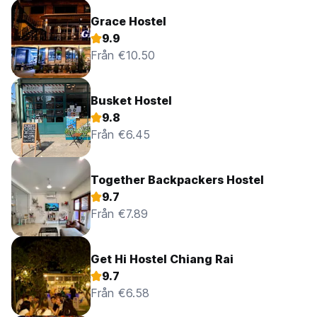
Grace Hostel
9.9
Från €10.50
Busket Hostel
9.8
Från €6.45
Together Backpackers Hostel
9.7
Från €7.89
Get Hi Hostel Chiang Rai
9.7
Från €6.58