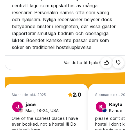
centralt läge som uppskattas av många
resenärer. Personalen nämns ofta som vänlig
och hjälpsam. Nyliga recensioner belyser dock
betydande brister i renligheten, där vissa gäster
rapporterar smutsiga badrum och obehagliga
lukter. Boendet kanske inte passar dem som
söker en traditionell hostelupplevelse.
Var detta till hjälp?
2.0
Stannade okt. 2025
Stannade okt. 2025
jace
Kayla
J
K
Man, 18-24, USA
One of the scariest places I have
please don’t stay 
ever booked, not a hostel!!!! Do
hostel i don’t kno
not book here
put beds in a spa