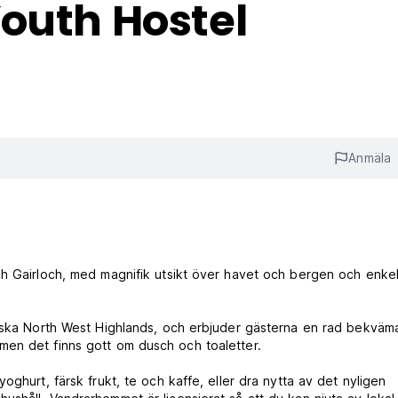
outh Hostel
Anmäla
ch Gairloch, med magnifik utsikt över havet och bergen och enke
orska North West Highlands, och erbjuder gästerna en rad bekväm
men det finns gott om dusch och toaletter.
ghurt, färsk frukt, te och kaffe, eller dra nytta av det nyligen