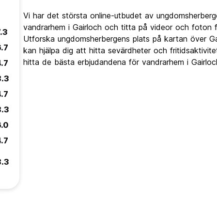
Vi har det största online-utbudet av ungdomsherber
vandrarhem i Gairloch och titta på videor och foton 
.3
Utforska ungdomsherbergens plats på kartan över Ga
6.7
kan hjälpa dig att hitta sevärdheter och fritidsaktivi
hitta de bästa erbjudandena för vandrarhem i Gairlo
4.7
8.3
4.7
8.3
6.0
4.7
8.3