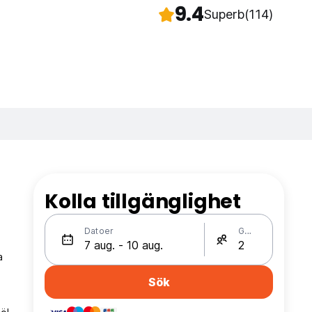
9.4
Superb
(114)
Kolla tillgänglighet
l
Datoer
Gäster
a
Sök