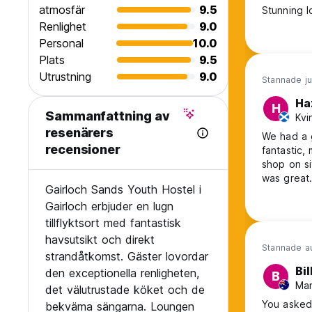
atmosfär
9.5
Stunning l
Renlighet
9.0
Personal
10.0
Plats
9.5
Utrustning
9.0
Stannade ju
Ha
H
Sammanfattning av
Kvi
resenärers
We had a g
recensioner
fantastic,
shop on si
was great.
Gairloch Sands Youth Hostel i
shared a 
Gairloch erbjuder en lugn
was really
stay again
tillflyktsort med fantastisk
havsutsikt och direkt
Stannade a
strandåtkomst. Gäster lovordar
Bil
den exceptionella renligheten,
B
Man
det välutrustade köket och de
You asked 
bekväma sängarna. Loungen