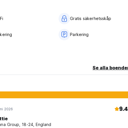
Fi
Gratis säkerhetsskåp
kering
Parkering
Se alla boende
9.4
ni 2026
ttie
nna Group, 18-24, England