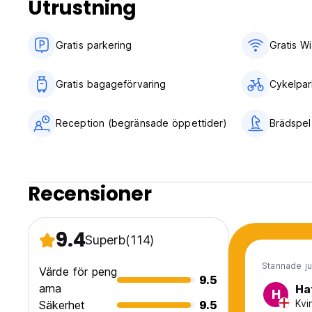
Utrustning
Gratis parkering
Gratis Wi
Gratis bagageförvaring
Cykelpar
Reception (begränsade öppettider)
Brädspel
Recensioner
9.4
Superb
(114)
Stannade ju
Värde för peng
9.5
arna
Ha
H
Kvi
Säkerhet
9.5