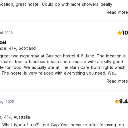
ocation, great hostel! Could do with more showers ideally
Read more
10
ni 2026
zel
nde, 41+, Scotland
reat two night stay at Gairloch hostel 4-6 June. The location is
 minutes from a fabulous beach and campsite with a really good
te for food. We actually ate at The Barn Cafe both nights which
 The hostel is very relaxed with everything you need. We
4 bed room which was spacious, warm and clean. The warden
Read more
 friendly and there was a very relaxed atmosphere. Will definitely
 and would absolutely recommend, its a fantastic area.
9.4
ug. 2025
l
, 41+, Australia
‘What type of trip?’ I put Gap Year because after focusing too