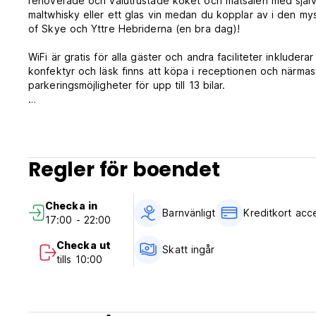
renoverade och välutrustade köket och matsalen med självhu
maltwhisky eller ett glas vin medan du kopplar av i den my
of Skye och Yttre Hebriderna (en bra dag)!
WiFi är gratis för alla gäster och andra faciliteter inkluder
konfektyr och läsk finns att köpa i receptionen och närma
parkeringsmöjligheter för upp till 13 bilar.
Gairloch Sands är ett hundvänligt vandrarhem. Om du vill 
vandrarhemmet direkt för att kontrollera tillgängligheten av
din hund när du bor på våra vandrarhem.
Regler för boendet
Vandrarhemmet är också tillgängligt för exklusiv privat uthy
Checka in
Barnvänligt
Kreditkort acc
17:00 - 22:00
Checka ut
Skatt ingår
tills 10:00