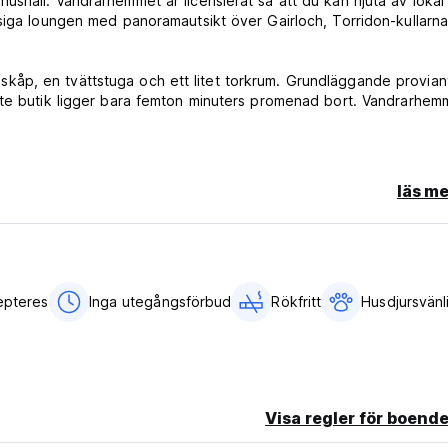
shåll. Vandrarhemmet är licensierat så att du kan njuta av lokal 
siga loungen med panoramautsikt över Gairloch, Torridon-kullarna,
ar skåp, en tvättstuga och ett litet torkrum. Grundläggande provian
ste butik ligger bara femton minuters promenad bort. Vandrarhem
boka ett rum med din hund på vandrarhemmet, vänligen ring
 ett hundvänligt rum. Det tillkommer en extra avgift på £5 per nat
läs me
rning. (Auto-translated from original language)
epteres
Inga utegångsförbud
Rökfritt
Husdjursvänl
Visa regler för boende