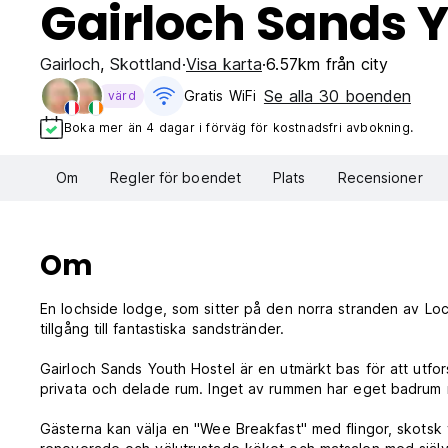
Gairloch Sands Y
Gairloch
,
Skottland
Visa karta
6.57km från city
Se alla 30 boenden
Gratis WiFi
värd
Boka mer än 4 dagar i förväg för kostnadsfri avbokning.
Om
Regler för boendet
Plats
Recensioner
Om
En lochside lodge, som sitter på den norra stranden av Lo
tillgång till fantastiska sandstränder.
Gairloch Sands Youth Hostel är en utmärkt bas för att utf
privata och delade rum. Inget av rummen har eget badrum 
Gästerna kan välja en "Wee Breakfast" med flingor, skotsk yo