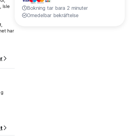
öl,
 Isle
Bokning tar bara 2 minuter
Omedelbar bekräftelse
t,
met har
t för
r
ig
t