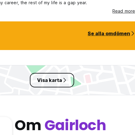
 career, the rest of my life is a gap year.
Read more
Se alla omdömen
Visa karta
Om
Gairloch