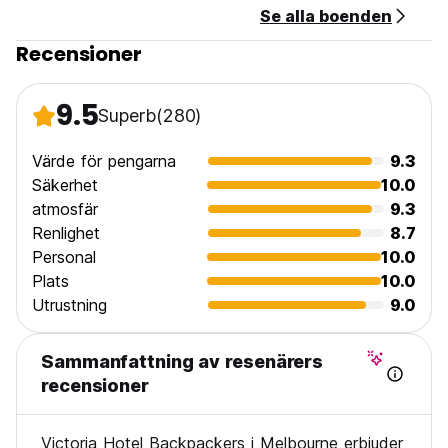
Se alla boenden
boendet är endast lämpligt för bonafide backpackers och
du behöver ett internationellt pass för incheckning.
Recensioner
Ring oss gärna om du har några frågor. (Auto-translated
from original language)
9.5
Superb
(280)
Värde för pengarna
9.3
Säkerhet
10.0
atmosfär
9.3
Renlighet
8.7
Personal
10.0
Plats
10.0
Utrustning
9.0
Sammanfattning av resenärers
recensioner
Victoria Hotel Backpackers i Melbourne erbjuder