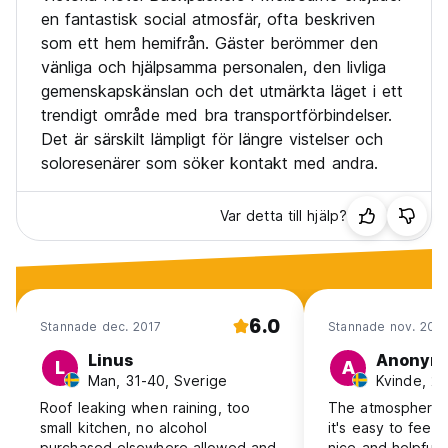
en fantastisk social atmosfär, ofta beskriven
som ett hem hemifrån. Gäster berömmer den
vänliga och hjälpsamma personalen, den livliga
gemenskapskänslan och det utmärkta läget i ett
trendigt område med bra transportförbindelser.
Det är särskilt lämpligt för längre vistelser och
soloresenärer som söker kontakt med andra.
Var detta till hjälp?
6.0
Stannade dec. 2017
Stannade nov. 201
Linus
Anonym
L
A
Man, 31-40, Sverige
Kvinde, 25
Roof leaking when raining, too
The atmosphere i
small kitchen, no alcohol
it's easy to feel
purchased elsewhere allowed and
nice and helpful s