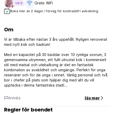
Gratis WiFi
värd
Boka mer än 2 dagar i förväg för kostnadsfri avbokning.
Om
Vi är tillbaka efter nästan 3 års uppehåll. Nyligen renoverat
med nytt kök och badrum!
Med en kapacitet på 30 bäddar över 10 rymliga sovrum, 3
gemensamma utrymmen, ett fullt utrustat kök i kommersiell
stil med matsal och utebalkong är det en fantastisk
kombination av avskildhet och umgänge. Perfekt för unga
resenärer och för de unga i sinnet. Vänlig personal och två
bor i chefer på plats som hjälper dig med allt du vill
upptäcka i denna fantastiska stad!
Dryckes- och snacksautomater, låsbara skåp, fräscht linne,
läs mer
Anmäla
gratis te och kaffe, gemensam Apple iMac-dator, kabel-TV
och bokbibliotek, balkong (rökning tillåten), brädspel,
Regler för boendet
bagageförvaring, gratis WIFI, Kylskåp, arbetsbord, turist