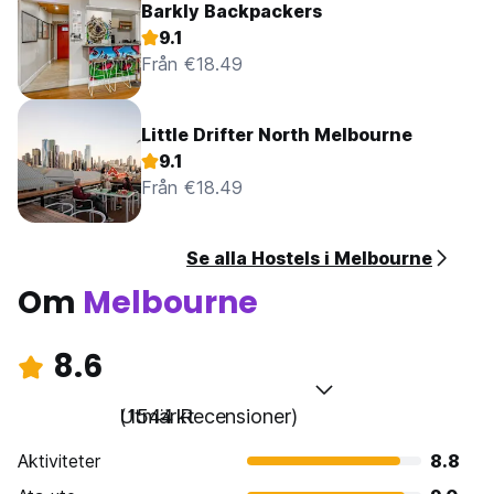
Barkly Backpackers
9.1
Från €18.49
Little Drifter North Melbourne
9.1
Från €18.49
Se alla Hostels i Melbourne
Om
Melbourne
8.6
Utmärkt
(1544 Recensioner)
Aktiviteter
8.8