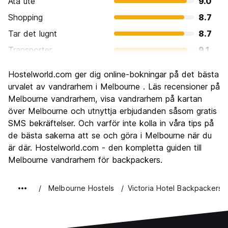
Ata ute
9.0
Shopping
8.7
Tar det lugnt
8.7
Transporter
9.1
Sightseeing
8.6
Hostelworld.com ger dig online-bokningar på det bästa
Kultur
8.9
urvalet av vandrarhem i Melbourne . Läs recensioner på
Festa
Melbourne vandrarhem, visa vandrarhem på kartan
8.4
över Melbourne och utnyttja erbjudanden såsom gratis
Värde för pengarna
7.5
SMS bekräftelser. Och varför inte kolla in våra tips på
de bästa sakerna att se och göra i Melbourne när du
är där. Hostelworld.com - den kompletta guiden till
Melbourne vandrarhem för backpackers.
Melbourne Hostels
Victoria Hotel Backpackers