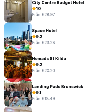
City Centre Budget Hotel
10
Från €28.97
Space Hotel
9.2
Från €23.28
Nomads St Kilda
9.2
Från €20.20
Landing Pads Brunswick
9.1
Från €18.49