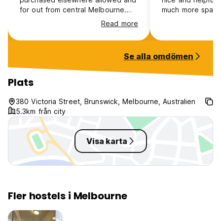
for out from central Melbourne.
much more space 
WiFi was OK, staff were nice,
then any other ho
Read more
mostly for long term it seems.
which is very goo
Dirty worn down hostel would not
a longer time, y
recommend.
wardrobe you can 
Se alla omdömen
enjoyed the com
it's easy to mee
kitchen is a little
Plats
many people are 
same time but yo
380 Victoria Street, Brunswick, Melbourne, Australien
locker in the kitc
5.3km från city
had an amazing t
go back again!
Visa karta
Fler hostels i Melbourne