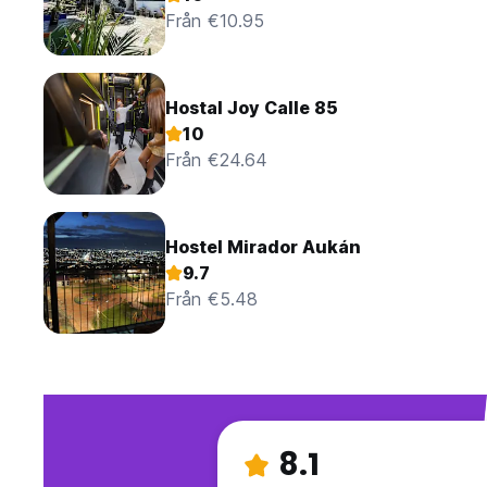
Från €10.95
Hostal Joy Calle 85
10
Från €24.64
Hostel Mirador Aukán
9.7
Från €5.48
8.1