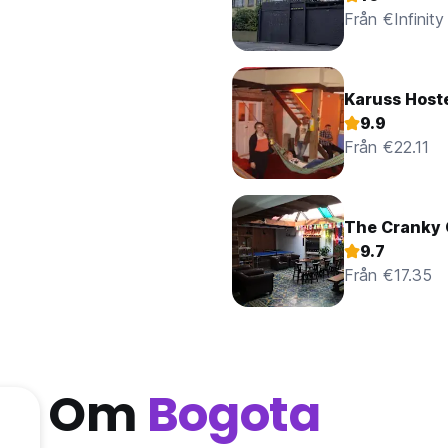
Från €Infinity
Karuss Host
9.9
Från €22.11
The Cranky 
9.7
Från €17.35
Om
Bogota