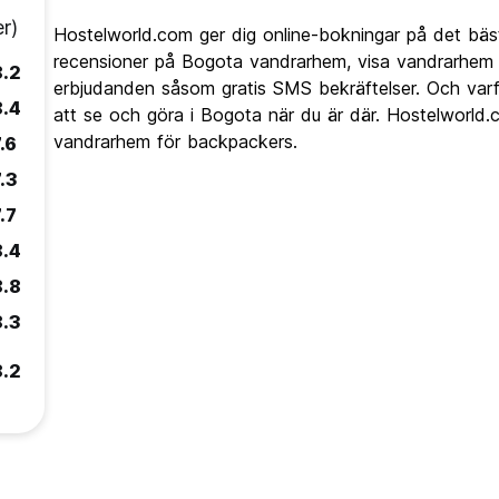
r)
Hostelworld.com ger dig online-bokningar på det bäs
recensioner på Bogota vandrarhem, visa vandrarhem 
8.2
erbjudanden såsom gratis SMS bekräftelser. Och varfö
8.4
att se och göra i Bogota när du är där. Hostelworld.
vandrarhem för backpackers.
.6
.3
.7
8.4
8.8
8.3
8.2