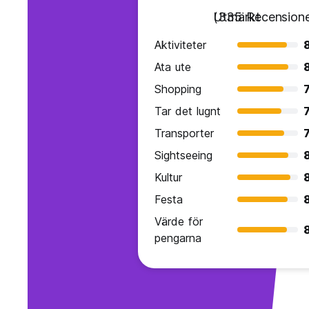
Utmärkt
(335 Recensione
Aktiviteter
Ata ute
Shopping
7
Tar det lugnt
7
Transporter
7
Sightseeing
Kultur
Festa
Värde för
pengarna