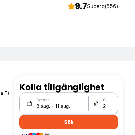
9.7
Superb
(556)
Kolla tillgänglighet
a T),
Datoer
Gäster
Sök