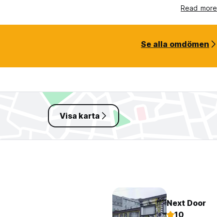
ly other people staying at the hostel were Colombian workers.
Read more
also no social area or breakfast served.
Se alla omdömen
Visa karta
Next Door
10