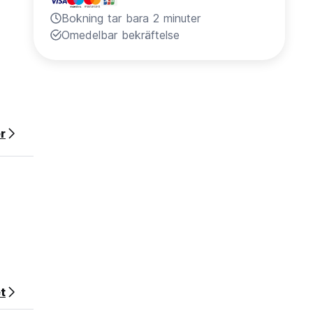
Bokning tar bara 2 minuter
Omedelbar bekräftelse
r
t