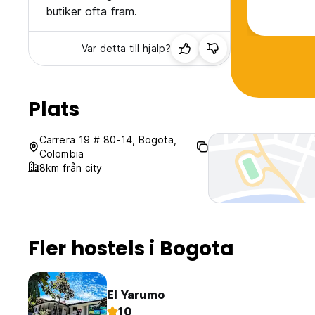
and the on
butiker ofta fram.
There was 
Var detta till hjälp?
Plats
Carrera 19 # 80-14, Bogota,
Colombia
8km från city
Fler hostels i Bogota
El Yarumo
10