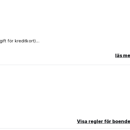
ift för kreditkort)
läs me
Visa regler för boende