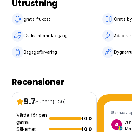
Utrustning
gratis frukost‎
Gratis b
Gratis internetadgang
Adaptrar
Bagageförvaring
Dygnetru
Recensioner
9.7
Superb
(556)
Stannade a
Värde för pen
10.0
garna
An
A
Man
Säkerhet
10.0