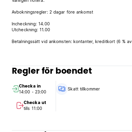
Vänligen notera:
Avbokningsregler: 2 dagar före ankomst
Incheckning: 14.00
Utcheckning: 11.00
Betalningssätt vid ankomsten: kontanter, kreditkort (6 % avg
Frukost ingår.
Skatter ingår. (Auto-translated from original language)
Regler för boendet
Checka in
Skatt tillkommer
14:00 - 23:00
Checka ut
tills 11:00