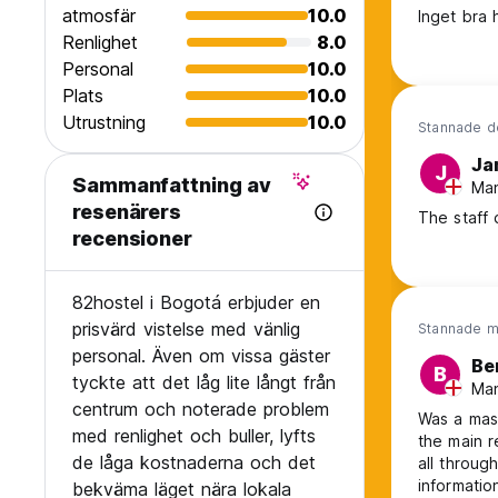
atmosfär
10.0
Inget bra 
Renlighet
8.0
Personal
10.0
Plats
10.0
Utrustning
10.0
Stannade d
Ja
J
Sammanfattning av
Man
resenärers
The staff 
recensioner
82hostel i Bogotá erbjuder en
prisvärd vistelse med vänlig
Stannade m
personal. Även om vissa gäster
Be
B
tyckte att det låg lite långt från
Man
centrum och noterade problem
Was a mas
med renlighet och buller, lyfts
the main r
de låga kostnaderna och det
all throug
informatio
bekväma läget nära lokala