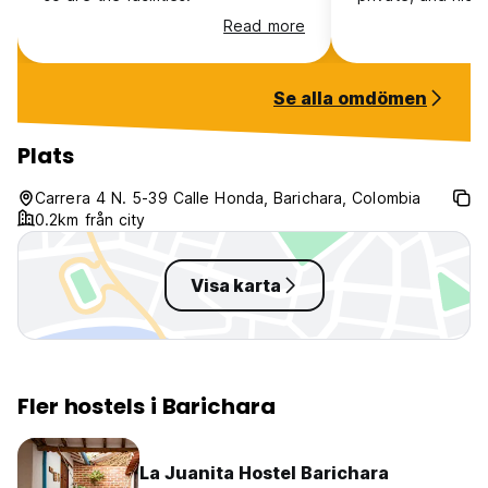
common areas to c
Read more
Se alla omdömen
Plats
Carrera 4 N. 5-39 Calle Honda, Barichara, Colombia
0.2km från city
Visa karta
Fler hostels i Barichara
La Juanita Hostel Barichara