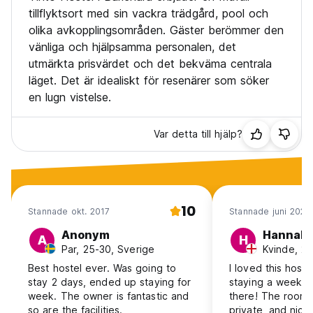
tillflyktsort med sin vackra trädgård, pool och
olika avkopplingsområden. Gäster berömmer den
vänliga och hjälpsamma personalen, det
utmärkta prisvärdet och det bekväma centrala
läget. Det är idealiskt för resenärer som söker
en lugn vistelse.
Var detta till hjälp?
10
Stannade okt. 2017
Stannade juni 2026
Anonym
Hannah
A
H
Par, 25-30, Sverige
Kvinde, 25
Best hostel ever. Was going to
I loved this host
stay 2 days, ended up staying for
staying a week mos
week. The owner is fantastic and
there! The rooms
so are the facilities.
private, and nice 