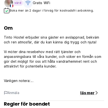
Gratis WiFi
värd
Boka mer än 2 dagar i förväg för kostnadsfri avbokning.
Om
Tinto Hostel erbjuder sina gäster en avslappnad, bekväm
och ren atmosfär, där du kan känna dig trygg och njuta!
Vi möter dina resebehov med rätt tjänster och
anpassningsbara till våra kunder, och söker en förmån som
gör det möjligt för oss att hålla vandrarhemmet rent och
attraktivt för potentiella kunder.
Vänligen notera:
Observera att vandrarhemmet endast accepterar gäster
mellan 18 och 60 år.
läs mer
Anmäla
Avbokningsregler: 1 dag före ankomst
Regler för boendet