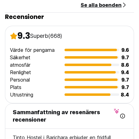
Se alla boenden
Recensioner
9.3
Superb
(668)
Värde för pengarna
9.6
Säkerhet
9.7
atmosfär
8.6
Renlighet
9.4
Personal
9.7
Plats
9.7
Utrustning
8.4
Sammanfattning av resenärers
recensioner
Tinto Hostel i Barichara erbjuder en fridfull