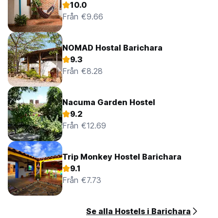
10.0
Från €9.66
NOMAD Hostal Barichara
9.3
Från €8.28
Nacuma Garden Hostel
9.2
Från €12.69
Trip Monkey Hostel Barichara
9.1
Från €7.73
Se alla Hostels i Barichara