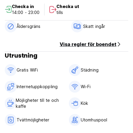
Incheckning: 14.00
Checka in
Checka ut
Utcheckning: 11.00
14:00 - 23:00
tills
Betalningssätt vid ankomst: Endast kontanter!
Åldersgräns
Skatt ingår
Frukost ingår inte.
Det finns inget varmvatten
Visa regler för boendet
Observera att vandrarhemmet endast accepterar gäster
Utrustning
mellan 18 och 60 år. (Auto-translated from original
language)
Gratis WiFi
Städning
Internetuppkoppling
Wi-Fi
Möjligheter till te och
Kök
kaffe
Tvättmöjligheter
Utomhuspool