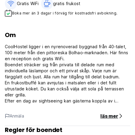
Gratis WiFi
gratis frukost‎
Boka mer än 3 dagar i förväg för kostnadsfri avbokning.
Om
CoolHostel ligger i en nyrenoverad byggnad från 40-talet,
100 meter från den pittoreska Bolhao-marknaden. Här finns
en reception och gratis WiFi.
Boendet sträcker sig från privata till delade rum med
individuella läslampor och ett privat skåp. Varje rum är
färgglatt och ljust. Alla rum har tillgång till delat badrum.
En frukostbuffé kan avnjutas i matsalen eller i det fullt
utrustade köket. Du kan också välja att sola på terrassen
eller grilla.
Efter en dag av sightseeing kan gästerna koppla av i
vardagsrummet medan de tittar på TV eller surfar på
Internet på de datorer som är tillgängliga för gästerna.
läs mer
Anmäla
Portos internationella flygplats ligger 15 km bort, och
vandrarhemmet erbjuder transferservice mot en extra
Regler för boendet
kostnad. Tunnelbanestationen Bolhao ligger mindre än 2