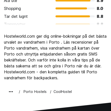
Ata ute
8.9
Shopping
8.0
Tar det lugnt
8.8
Transporter
8.8
Sightseeing
9.1
Hostelworld.com ger dig online-bokningar på det bästa
Kultur
9.1
urvalet av vandrarhem i Porto . Läs recensioner på
Festa
Porto vandrarhem, visa vandrarhem på kartan över
8.2
Porto och utnyttja erbjudanden såsom gratis SMS
Värde för pengarna
9.2
bekräftelser. Och varför inte kolla in våra tips på de
bästa sakerna att se och göra i Porto när du är där.
Hostelworld.com - den kompletta guiden till Porto
vandrarhem för backpackers.
Porto Hostels
CoolHostel