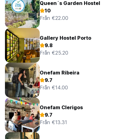
Queen´s Garden Hostel
10
Från €22.00
Gallery Hostel Porto
9.8
Från €25.20
Onefam Ribeira
9.7
Från €14.00
Onefam Clerigos
9.7
Från €13.31