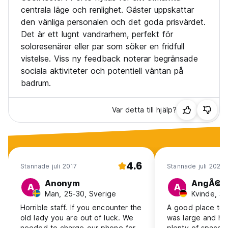
centrala läge och renlighet. Gäster uppskattar
den vänliga personalen och det goda prisvärdet.
Det är ett lugnt vandrarhem, perfekt för
soloresenärer eller par som söker en fridfull
vistelse. Viss ny feedback noterar begränsade
sociala aktiviteter och potentiell väntan på
badrum.
Var detta till hjälp?
4.6
Stannade juli 2017
Stannade juli 2026
Anonym
AngÃ©li
A
A
Man, 25-30, Sverige
Kvinde, 3
Horrible staff. If you encounter the
A good place to
old lady you are out of luck. We
was large and ha
needed to charge our phone for
plenty of space 