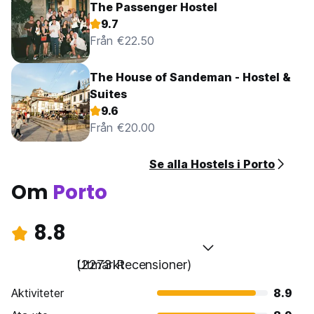
The Passenger Hostel
9.7
Från €22.50
The House of Sandeman - Hostel &
Suites
9.6
Från €20.00
Se alla Hostels i Porto
Om
Porto
8.8
Utmärkt
(2273 Recensioner)
Aktiviteter
8.9