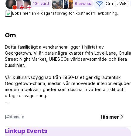
Gratis WiFi
10+ värd
8 events
Boka mer än 4 dagar i förväg för kostnadsfri avbokning.
Om
Detta familjeägda vandrarhem ligger i hjärtat av
Georgetown. Vi är bara några kvarter från Love Lane, Chulia
Street Night Market, UNESCOs världsarvsområde och flera
busslinjer.
Vår kulturarvsbyggnad från 1850-talet ger dig autentisk
Georgetown-charm, medan vår renoverade interiör erbjuder
moderna bekvämligheter som duschar i vattenfallsstil och
uttag för varje säng.
Vår personal består av lokalbefolkningen och ivrig resenärer
som älskar att hjälpa gästerna att lista ut vad de ska göra i
läs mer
Anmäla
Penang!
Linkup Events
Vandrarhemmet är endast till för resenärer under 45 år som