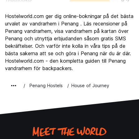
Transporter
8.2
Sightseeing
8.3
Hostelworld.com ger dig online-bokningar på det bästa
Kultur
8.9
urvalet av vandrarhem i Penang . Läs recensioner på
Festa
Penang vandrarhem, visa vandrarhem på kartan över
6.8
Penang och utnyttja erbjudanden såsom gratis SMS
Värde för pengarna
8.5
bekräftelser. Och varför inte kolla in våra tips på de
bästa sakerna att se och göra i Penang när du är där.
Hostelworld.com - den kompletta guiden till Penang
vandrarhem för backpackers.
Penang Hostels
House of Journey