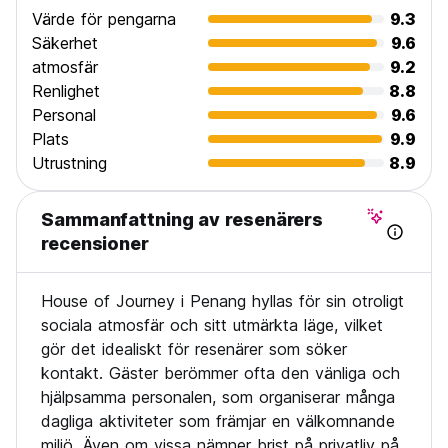
Värde för pengarna
9.3
Säkerhet
9.6
atmosfär
9.2
Renlighet
8.8
Personal
9.6
Plats
9.9
Utrustning
8.9
Sammanfattning av resenärers
recensioner
House of Journey i Penang hyllas för sin otroligt
sociala atmosfär och sitt utmärkta läge, vilket
gör det idealiskt för resenärer som söker
kontakt. Gäster berömmer ofta den vänliga och
hjälpsamma personalen, som organiserar många
dagliga aktiviteter som främjar en välkomnande
miljö. Även om vissa nämner brist på privatliv på