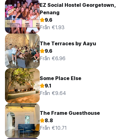
EZ Social Hostel Georgetown,
Penang
9.6
Från €1.93
The Terraces by Aayu
9.6
Från €6.96
Some Place Else
9.1
Från €9.64
The Frame Guesthouse
8.8
Från €10.71