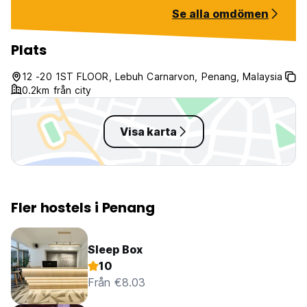
Se alla omdömen
Plats
12 -20 1ST FLOOR, Lebuh Carnarvon, Penang, Malaysia
0.2km från city
Visa karta
Fler hostels i Penang
Sleep Box
10
Från €8.03