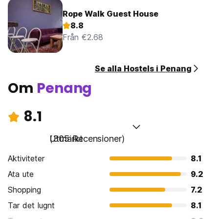
Rope Walk Guest House
8.8
Från €2.68
Se alla Hostels i Penang
Om
Penang
8.1
Utmärkt
(305 Recensioner)
Aktiviteter
8.1
Ata ute
9.2
Shopping
7.2
Tar det lugnt
8.1