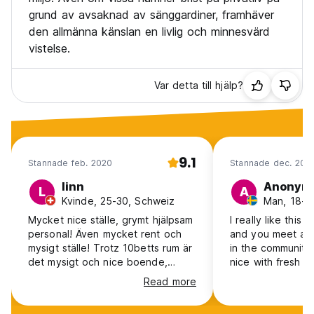
grund av avsaknad av sänggardiner, framhäver
den allmänna känslan en livlig och minnesvärd
vistelse.
Var detta till hjälp?
9.1
Stannade feb. 2020
Stannade dec. 201
linn
Anonym
L
A
Kvinde, 25-30, Schweiz
Man, 18-2
Mycket nice ställe, grymt hjälpsam
I really like this hostel. Very fresh
personal! Även mycket rent och
and you meet a l
mysigt ställe! Trotz 10betts rum är
in the community areas
det mysigt och nice boende,
nice with fresh t
funderar ni att övernatta i Penang
nice pillows. The
Read more
absolut ett måsten.
awesome!!