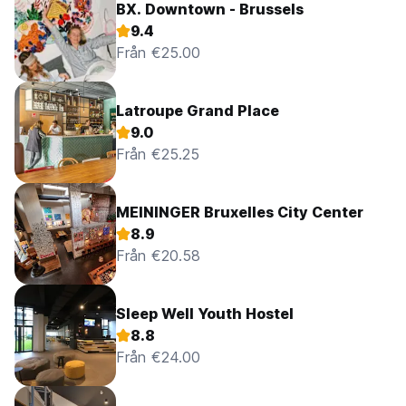
BX. Downtown - Brussels
9.4
Från €25.00
Latroupe Grand Place
9.0
Från €25.25
MEININGER Bruxelles City Center
8.9
Från €20.58
Sleep Well Youth Hostel
8.8
Från €24.00