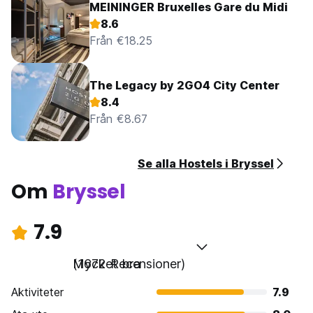
MEININGER Bruxelles Gare du Midi
8.6
Från €18.25
The Legacy by 2GO4 City Center
8.4
Från €8.67
Se alla Hostels i Bryssel
Om
Bryssel
7.9
Mycket bra
(1672 Recensioner)
Aktiviteter
7.9