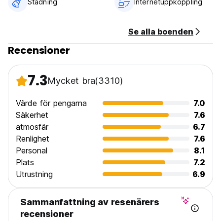
Städning
Internetuppkoppling
Incheckning 15:00.
Utcheckning kl 10:00.
Betalning vid ankomst med kontanter eller kort.
Se alla boenden
Skatter ingår.
Recensioner
Frukost ingår ej.
Inget utegångsförbud.
Åldersbegränsning i sovsalar, mindre än 40 år.
7.3
Handdukar ingår endast i tvåbäddsrum och trebäddsrum
Mycket bra
(3310)
(Auto-translated from original language)
Värde för pengarna
7.0
Säkerhet
7.6
atmosfär
6.7
Renlighet
7.6
Personal
8.1
Plats
7.2
Utrustning
6.9
Sammanfattning av resenärers
recensioner