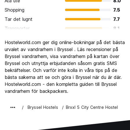
Ata ute
8.0
Shopping
7.5
Tar det lugnt
7.7
Transporter
8.1
Sightseeing
8.1
Hostelworld.com ger dig online-bokningar på det bästa
Kultur
8.5
urvalet av vandrarhem i Bryssel . Läs recensioner på
Festa
Bryssel vandrarhem, visa vandrarhem på kartan över
7.7
Bryssel och utnyttja erbjudanden såsom gratis SMS
Värde för pengarna
7.2
bekräftelser. Och varför inte kolla in våra tips på de
bästa sakerna att se och göra i Bryssel när du är där.
Hostelworld.com - den kompletta guiden till Bryssel
vandrarhem för backpackers.
Bryssel Hostels
Brxxl 5 City Centre Hostel