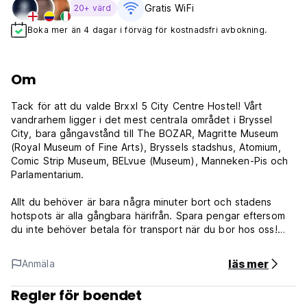
Gratis WiFi
20+ värd
Boka mer än 4 dagar i förväg för kostnadsfri avbokning.
Om
Tack för att du valde Brxxl 5 City Centre Hostel! Vårt
vandrarhem ligger i det mest centrala området i Bryssel
City, bara gångavstånd till The BOZAR, Magritte Museum
(Royal Museum of Fine Arts), Bryssels stadshus, Atomium,
Comic Strip Museum, BELvue (Museum), Manneken-Pis och
Parlamentarium.
Allt du behöver är bara några minuter bort och stadens
hotspots är alla gångbara härifrån. Spara pengar eftersom
du inte behöver betala för transport när du bor hos oss!
Brxxl 5 City Centre Hostel har en vänlig atmosfär och
generös gästfrihet. Vi hjälper dig också gärna med dina
läs mer
Anmäla
dagsutflykter, pekar ut stadens höjdpunkter och hjälper dig
att hitta rätt i Bryssel.
Regler för boendet