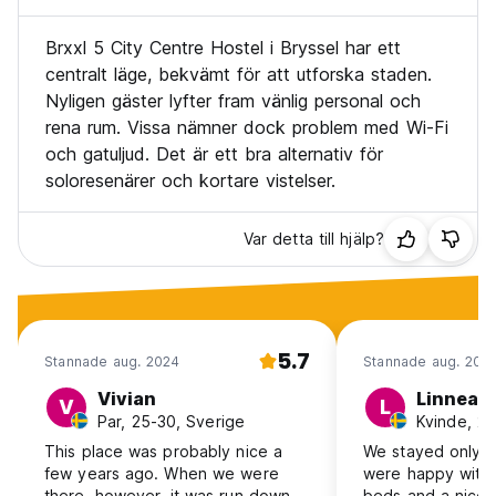
Brxxl 5 City Centre Hostel i Bryssel har ett
centralt läge, bekvämt för att utforska staden.
Nyligen gäster lyfter fram vänlig personal och
rena rum. Vissa nämner dock problem med Wi-Fi
och gatuljud. Det är ett bra alternativ för
soloresenärer och kortare vistelser.
Var detta till hjälp?
5.7
Stannade aug. 2024
Stannade aug. 201
Vivian
Linnea
V
L
Par, 25-30, Sverige
Kvinde, 25
This place was probably nice a
We stayed only o
few years ago. When we were
were happy with 
there, however, it was run down
beds and a nice 