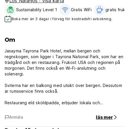
Los Naranjos · Visa karta
Sustainability Level 1
Gratis WiFi
gratis frukos
Boka mer än 3 dagar i förväg för kostnadsfri avbokning.
Om
Jasayma Tayrona Park Hotel, mellan bergen och
regnskogen, som ligger i Tayrona National Park, som har en
trädgård och en restaurang. Frukost USA och regionen på
morgonen. Det finns också en Wi-Fi-anslutning och
solenergi.
Sviterna har en balkong med utsikt över bergen. Dessutom
är rumsservice finns också.
Restaurang eld sköldpadda, erbjuder lokala och
internationella rätter. Också det erbjuder tvättservice på
begäran.
läs mer
Anmäla
Dessutom gratis parkering erbjuds. Jasayma Tayrona park