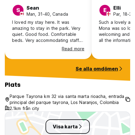
Sean
Elli
S
E
Man, 31-40, Canada
Par, 18-24
I loved my stay here. It was
Such a lovely and
amazing to stay in the park. Very
Mona was so lov
quiet. Good food. Comfortable
welcoming and pr
beds. Very accommodating staff.
all the informat
Highly recommended staying here
within and aroun
Read more
and hiking to all the beaches!
things worth notin
quite far from th
likely want to hi
Se alla omdömen
private rooms are
private as the ceil
enclosed so you 
Plats
everything in the
However the room
Parque Tayrona km 32 via santa marta rioacha, entrada
equipped with mo
principal del parque tayrona, Los Naranjos, Colombia
showers are also 
2.1km från city
both communal s
double
Visa karta