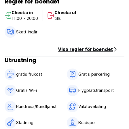
Regler för boendet
ligger 32 kilometer från flygplatsen i Santa Marta.
Checka in
Checka ut
11:00 - 20:00
tills
Skatt ingår
Visa regler för boendet
Utrustning
gratis frukost‎
Gratis parkering
Gratis WiFi
Flygplatstransport
Rundresa/Kundtjänst
Valutaveksling
Städning
Brädspel