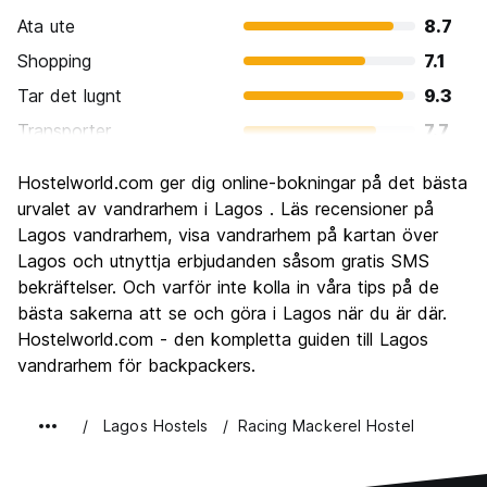
Ata ute
8.7
Shopping
7.1
Tar det lugnt
9.3
Transporter
7.7
Sightseeing
8.1
Hostelworld.com ger dig online-bokningar på det bästa
Kultur
7.3
urvalet av vandrarhem i Lagos . Läs recensioner på
Festa
Lagos vandrarhem, visa vandrarhem på kartan över
8.6
Lagos och utnyttja erbjudanden såsom gratis SMS
Värde för pengarna
8.6
bekräftelser. Och varför inte kolla in våra tips på de
bästa sakerna att se och göra i Lagos när du är där.
Hostelworld.com - den kompletta guiden till Lagos
vandrarhem för backpackers.
Lagos Hostels
Racing Mackerel Hostel