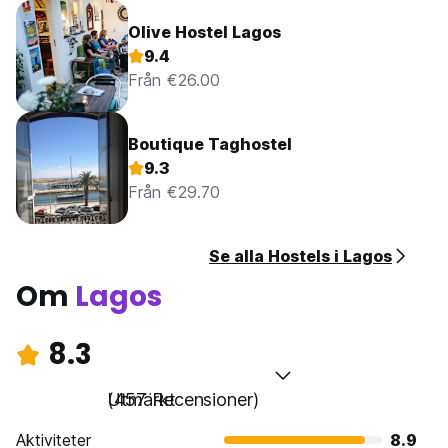
Olive Hostel Lagos
9.4
Från €26.00
Boutique Taghostel
9.3
Från €29.70
Se alla Hostels i Lagos
Om
Lagos
8.3
Utmärkt
(457 Recensioner)
Aktiviteter
8.9