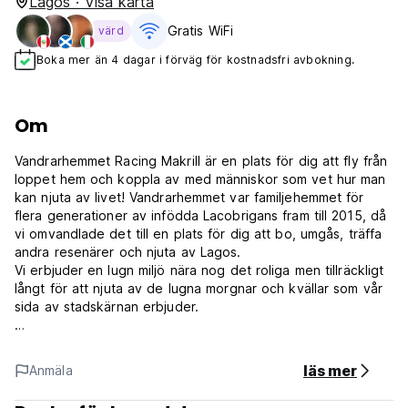
Lagos · Visa karta
Gratis WiFi
värd
Boka mer än 4 dagar i förväg för kostnadsfri avbokning.
Om
Vandrarhemmet Racing Makrill är en plats för dig att fly från
loppet hem och koppla av med människor som vet hur man
kan njuta av livet! Vandrarhemmet var familjehemmet för
flera generationer av infödda Lacobrigans fram till 2015, då
vi omvandlade det till en plats för dig att bo, umgås, träffa
andra resenärer och njuta av Lagos.
Vi erbjuder en lugn miljö nära nog det roliga men tillräckligt
långt för att njuta av de lugna morgnar och kvällar som vår
sida av stadskärnan erbjuder.
Vi ligger inom gångavstånd till alla Lagos roliga och
intressanta platser som stränderna, barerna och de
läs mer
Anmäla
historiska forten. Racing Mackerel Hostel ligger bara inom
den gamla stadsdelens historiska stödmurar. Under dagen