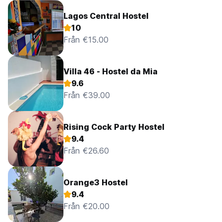
Lagos Central Hostel
10
Från €15.00
Villa 46 - Hostel da Mia
9.6
Från €39.00
Rising Cock Party Hostel
9.4
Från €26.60
Orange3 Hostel
9.4
Från €20.00