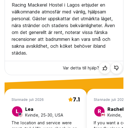
Gratis kaffe eller te
Racing Mackerel Hostel i Lagos erbjuder en
Stora skåp i rummet (ta med eget lås eller hyr ett av oss)
välkomnande atmosfär med vänlig, hjälpsam
personal. Gäster uppskattar det utmärkta läget,
Allmän:
nära stränder och stadens bekvämligheter. Även
Inget utegångsförbud.
om det generellt är rent, noterar vissa färska
Icke-rökare. (Auto-translated from original language)
recensioner att badrummen kan vara små och
sakna avskildhet, och köket behöver ibland
städas.
Var detta till hjälp?
7.1
Stannade juli 2026
Stannade juli 2026
Lea
Rachel
L
R
Kvinde, 25-30, USA
Kvinde, 1
The location and service were
If you want a cen