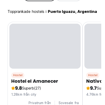
Topprankade hostels i
Puerto Iguazu, Argentina
Hostel
Hostel
Hostel el Amanecer
Nativa 
9.8
9.7
Superb
(27)
Supe
1.28km från city
4.76km från
Privatrum från
Sovesale fra