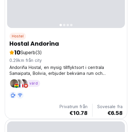
Hostel
Hostal Andorina
10
Superb
(3)
0.29km från city
Andoriña Hostal, en mysig tillflyktsort i centrala
Samaipata, Bolivia, erbjuder bekväma rum och
hemlagad frukost. Njut av utsikten över dalen från vår
värd
mirador, nära turer och El Fuerte. (Auto-translated from
original language)
Privatrum från
Sovesale fra
€10.78
€6.58