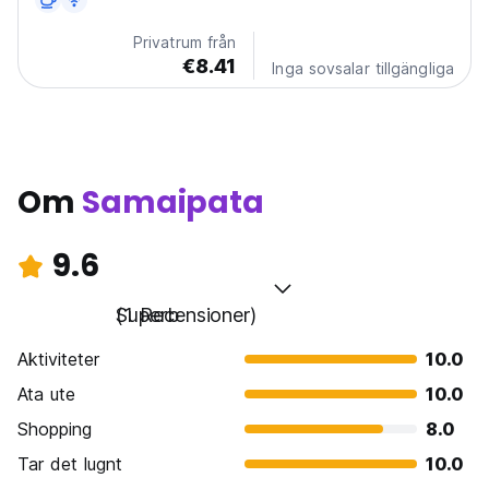
translated from original language)
Privatrum från
€8.41
Inga sovsalar tillgängliga
Om
Samaipata
9.6
Superb
(1 Recensioner)
Aktiviteter
10.0
Ata ute
10.0
Shopping
8.0
Tar det lugnt
10.0