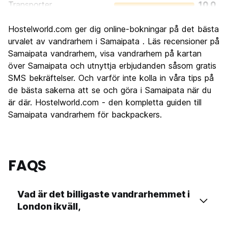
Transporter
10.0
Sightseeing
10.0
Hostelworld.com ger dig online-bokningar på det bästa
Kultur
10.0
urvalet av vandrarhem i Samaipata . Läs recensioner på
Festa
Samaipata vandrarhem, visa vandrarhem på kartan
8.0
över Samaipata och utnyttja erbjudanden såsom gratis
Värde för pengarna
10.0
SMS bekräftelser. Och varför inte kolla in våra tips på
de bästa sakerna att se och göra i Samaipata när du
är där. Hostelworld.com - den kompletta guiden till
Samaipata vandrarhem för backpackers.
FAQS
Vad är det billigaste vandrarhemmet i
London ikväll,