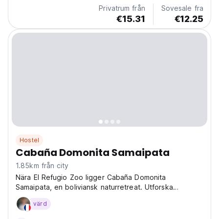
Privatrum från
Sovesale fra
€15.31
€12.25
Hostel
Cabaña Domonita Samaipata
1.85km från city
Nära El Refugio Zoo ligger Cabaña Domonita
Samaipata, en boliviansk naturretreat. Utforska
Samaipatas skönhet från våra mysiga stugor – perfekt
värd
för naturälskare! (Auto-translated from original
language)