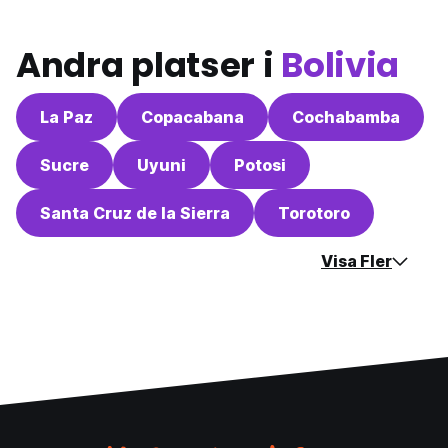
Andra platser i
Bolivia
La Paz
Copacabana
Cochabamba
Sucre
Uyuni
Potosi
Santa Cruz de la Sierra
Torotoro
Visa Fler