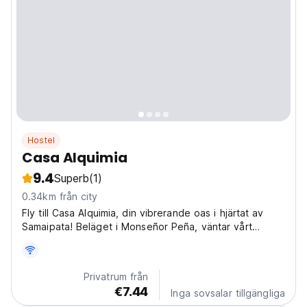
Hostel
Casa Alquimia
9.4
Superb
(1)
0.34km från city
Fly till Casa Alquimia, din vibrerande oas i hjärtat av
Samaipata! Beläget i Monseñor Peña, väntar vårt
vandrarhem på dig med en välkomnande atmosfär och
unik charm, perfekt för att ansluta till Bolivias magi.
Föreställ dig att vakna omgiven av Samaipatas...
Privatrum från
€7.44
Inga sovsalar tillgängliga