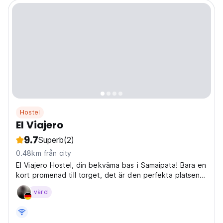
Hostel
El Viajero
9.7
Superb
(2)
0.48km från city
El Viajero Hostel, din bekväma bas i Samaipata! Bara en
kort promenad till torget, det är den perfekta platsen
för att utforska området och komma i kontakt med
värd
andra resenärer. (Auto-translated from original
language)