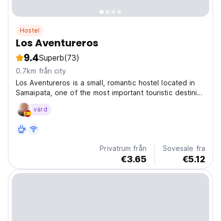
Hostel
Los Aventureros
9.4
Superb
(73)
0.7km från city
Los Aventureros is a small, romantic hostel located in
Samaipata, one of the most important touristic destinies
in Bolivia. This is a small village of only 5000
värd
inhabitants and a huge expats and hippie community.
Everything can be reached by foot. Los Aventureros...
Privatrum från
Sovesale fra
€3.65
€5.12