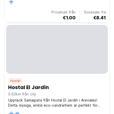
Privatrum från
Sovesale fra
€1.00
€8.41
Hostel
Hostal El Jardin
0.62km från city
Upptäck Samaipata från Hostal El Jardín i Arenales!
Detta mysiga, enkla eco-vandrarhem är perfekt för
backpackers som söker Bolivias natur och lugn. (Auto-