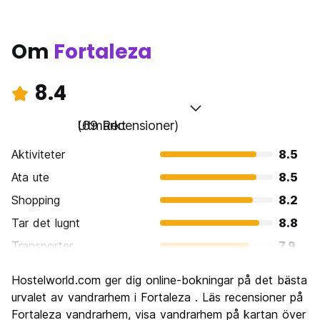
Om
Fortaleza
8.4
Utmärkt
(69 Recensioner)
Aktiviteter
8.5
Ata ute
8.5
Shopping
8.2
Tar det lugnt
8.8
Transporter
7.9
Sightseeing
8.3
Hostelworld.com ger dig online-bokningar på det bästa
Kultur
8.4
urvalet av vandrarhem i Fortaleza . Läs recensioner på
Festa
Fortaleza vandrarhem, visa vandrarhem på kartan över
8.3