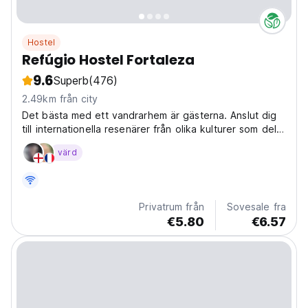
Hostel
Refúgio Hostel Fortaleza
9.6
Superb
(476)
2.49km från city
Det bästa med ett vandrarhem är gästerna. Anslut dig
till internationella resenärer från olika kulturer som delar
samma tak. Vi är det bäst rankade vandrarhemmet i
värd
Fortaleza på TripAdvisor och på LonelyPlanet. Kom och
känn den energin.
Privatrum från
Sovesale fra
€5.80
€6.57