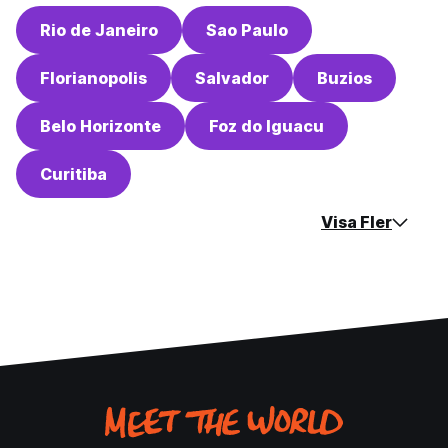
Rio de Janeiro
Sao Paulo
Florianopolis
Salvador
Buzios
Belo Horizonte
Foz do Iguacu
Curitiba
Visa Fler