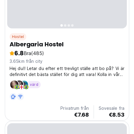
Hostel
Albergaria Hostel
6.8
Bra
(485)
3.65km från city
Hej du!! Letar du efter ett trevligt ställe att bo på? Vi är
definitivt det bästa stället för dig att vara! Kolla in vårt
vandrarhem!
värd
Privatrum från
Sovesale fra
€7.68
€8.53